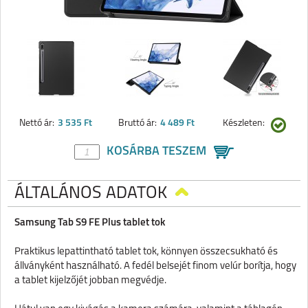
Nettó ár:
3 535 Ft
Bruttó ár:
4 489 Ft
Készleten:
KOSÁRBA TESZEM
ÁLTALÁNOS ADATOK
Samsung Tab S9 FE Plus tablet tok
Praktikus lepattintható tablet tok, könnyen összecsukható és
állványként használható. A fedél belsejét finom velúr borítja, hogy
a tablet kijelzőjét jobban megvédje.