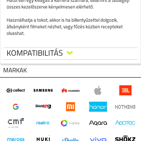
Hátul van egy kivágás a kamera számára, valamint a táblagép
összes kezelőszerve kényelmesen elérhető.
Használhatja a tokot, akkor is ha billentyűzettel dolgozik,
állványként filmeket nézhet, vagy főzés közben recepteket
olvashat.
KOMPATIBILITÁS
MÁRKÁK
GALAXY TAB S9 FE+