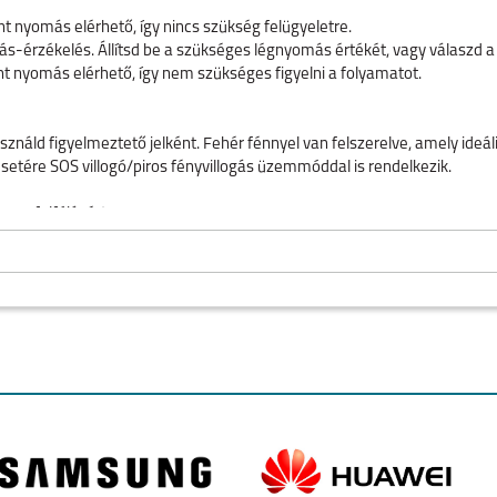
nt nyomás elérhető, így nincs szükség felügyeletre.
rzékelés. Állítsd be a szükséges légnyomás értékét, vagy válaszd a gyá
nt nyomás elérhető, így nem szükséges figyelni a folyamatot.
asználd figyelmeztető jelként. Fehér fénnyel van felszerelve, amely ideál
setére SOS villogó/piros fényvillogás üzemmóddal is rendelkezik.
ors felfújásért
ntöttötvözet hengerek
ndő lítium akkumulátor kapacitás
-kijelzés ±1 PSI pontossággal
és leállás a kívánt nyomás elérésekor
O
IPHONE AIR
IPHONE 17
IPHONE 16E