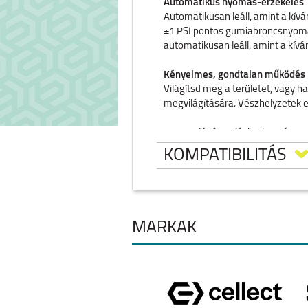
Automatikus nyomás-érzékelés
Automatikusan leáll, amint a kívá
±1 PSI pontos gumiabroncsnyomás-é
automatikusan leáll, amint a kívá
Kényelmes, gondtalan működés
Világítsd meg a területet, vagy h
megvilágítására. Vészhelyzetek e
Nagy légáramlási sebesség a gy
27 mm-es, nagy pontosságú ö
KOMPATIBILITÁS
16 autógumi felfújására elege
Valós idejű gumiabroncsnyomás
Automatikus nyomás-érzékelés 
MÁRKÁK
IPHONE 17 PRO MAX
IPHONE 17 PR