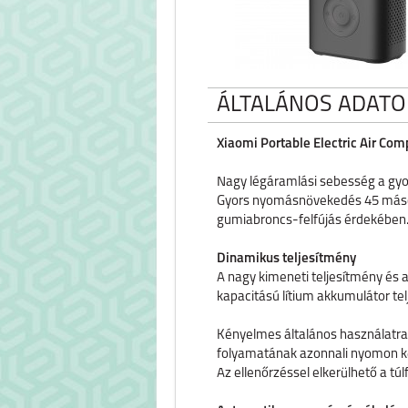
ÁLTALÁNOS ADATO
Xiaomi Portable Electric Air Com
Nagy légáramlási sebesség a gyors
Gyors nyomásnövekedés 45 másod
gumiabroncs-felfújás érdekében
Dinamikus teljesítmény
A nagy kimeneti teljesítmény és 
kapacitású lítium akkumulátor telj
Kényelmes általános használatra, 
folyamatának azonnali nyomon k
Az ellenőrzéssel elkerülhető a túl