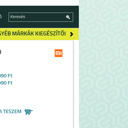
Ó
GYÉB MÁRKÁK KIEGÉSZÍTŐI
9
890 Ft
990 Ft
A TESZEM