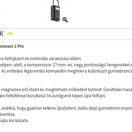
K
pressor 2 Pro
 felfújásért és minimális várakozási időért.
perc alatt, a kompresszor 27 mm-es, nagy pontosságú hengerekkel r
. Az erőteljes légáramlás könnyedén megfelel a különböző gumiabro
a mágneses erő stabil és megbízható működést biztosít. Gondtalan has
es feltöltéssel körülbelül 16 autógumit képes újra felfújni.
anélkül, hogy gyakran kellene újratölteni. Valós idejű gumiabroncsnyom
övetése.
fújás kockázata.