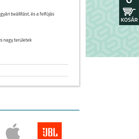
0
ri beállítást, és a felfújás
KOSÁR
is nagy területek