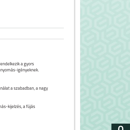
endelkezik a gyors
ncsnyomás-igényeknek.
ználat a szabadban, a nagy
ás-kijelzés, a fújás