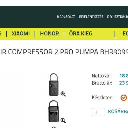
KAPCSOLAT
BEJELENTKEZÉS
REGISZTRÁCI
G
XIAOMI
HONOR
ÓRA KIEG.
E
LME
ALCATEL
GOOGLE
SONY
AIR COMPRESSOR 2 PRO PUMPA BHR909
Nettó ár:
18 
Bruttó ár:
23 
Készleten:
KOSÁRB