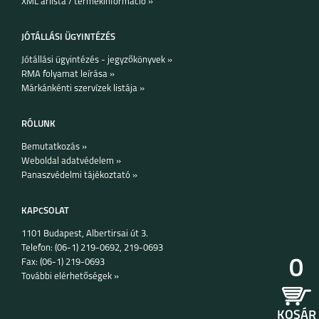
XML árlista / termékinformáció »
JÓTÁLLÁSI ÜGYINTÉZÉS
Jótállási ügyintézés - jegyzőkönyvek »
RMA folyamat leírása »
Márkánkénti szervízek listája »
IPHONE 15 PRO MAX
IPHONE 15 PLUS
IPHONE 15 PRO
RÓLUNK
Bemutatkozás »
Weboldal adatvédelem »
Panaszvédelmi tájékoztató »
KAPCSOLAT
1101 Budapest, Albertirsai út 3.
IPHONE 15
IPHONE 14 PRO MAX
IPHONE 14 PLUS
Telefon: (06-1) 219-0692, 219-0693
0
Fax: (06-1) 219-0693
További elérhetőségek »
KOSÁR