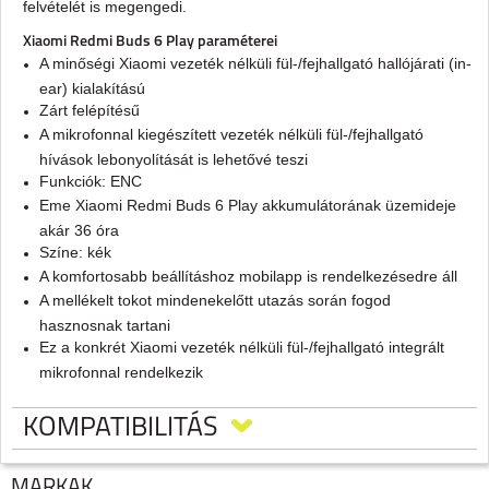
felvételét is megengedi.
Xiaomi Redmi Buds 6 Play paraméterei
A minőségi Xiaomi vezeték nélküli fül-/fejhallgató hallójárati (in-
ear) kialakítású
Zárt felépítésű
A mikrofonnal kiegészített vezeték nélküli fül-/fejhallgató
hívások lebonyolítását is lehetővé teszi
Funkciók: ENC
Eme Xiaomi Redmi Buds 6 Play akkumulátorának üzemideje
akár 36 óra
Színe: kék
A komfortosabb beállításhoz mobilapp is rendelkezésedre áll
A mellékelt tokot mindenekelőtt utazás során fogod
hasznosnak tartani
Ez a konkrét Xiaomi vezeték nélküli fül-/fejhallgató integrált
mikrofonnal rendelkezik
Szűk irányjellemzőjű mikrofonnal szerelték fel
Élvezd a zenéket az elsőosztályú Xiaomi Redmi Buds 6 Play vezeték
KOMPATIBILITÁS
nélküli fül-/fejhallgatóval
MÁRKÁK