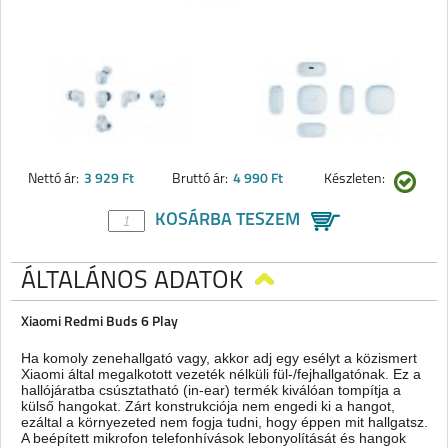
Nettó ár:
3 929 Ft
Bruttó ár:
4 990 Ft
Készleten:
KOSÁRBA TESZEM
ÁLTALÁNOS ADATOK
Xiaomi Redmi Buds 6 Play
Ha komoly zenehallgató vagy, akkor adj egy esélyt a közismert
Xiaomi által megalkotott vezeték nélküli fül-/fejhallgatónak. Ez a
hallójáratba csúsztatható (in-ear) termék kiválóan tompítja a
külső hangokat. Zárt konstrukciója nem engedi ki a hangot,
ezáltal a környezeted nem fogja tudni, hogy éppen mit hallgatsz.
A beépített mikrofon telefonhívások lebonyolítását és hangok