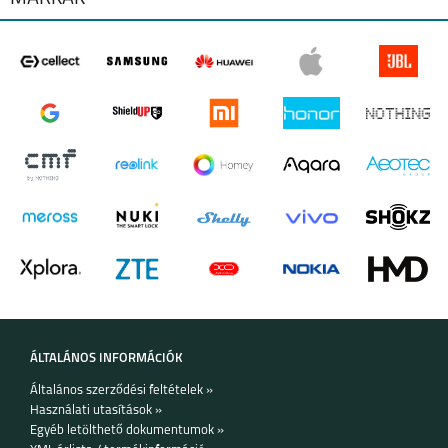
IPHONE 17 PRO MAX
IPHONE 17 PRO
IPHONE AIR
IPHONE 17
IPHONE 16E
IPHONE 16 PRO MAX
ÁLTALÁNOS INFORMÁCIÓK
Általános szerződési feltételek »
Használati utasítások »
Egyéb letölthető dokumentumok »
IPHONE 16 PLUS
IPHONE 16 PRO
IPHONE 16