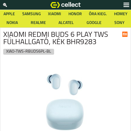
APPLE
SAMSUNG
XIAOMI
HONOR
ÓRA KIEG.
HOMEY
NOKIA
REALME
ALCATEL
GOOGLE
SONY
XIAOMI REDMI BUDS 6 PLAY TWS
FÜLHALLGATÓ, KÉK BHR9283
XIAO-TWS-RBUDS6PL-BL