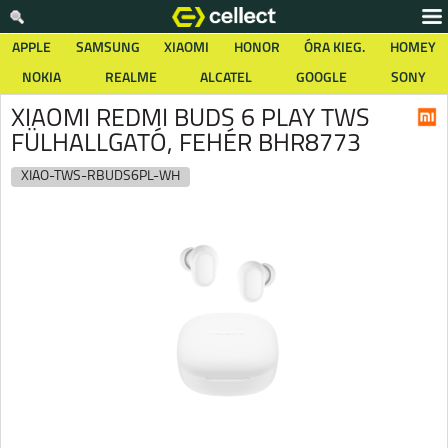
APPLE
SAMSUNG
XIAOMI
HONOR
ÓRA KIEG.
HOMEY
NOKIA
REALME
ALCATEL
GOOGLE
SONY
XIAOMI REDMI BUDS 6 PLAY TWS
FÜLHALLGATÓ, FEHÉR BHR8773
XIAO-TWS-RBUDS6PL-WH