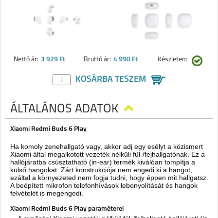
Nettó ár:
3 929 Ft
Bruttó ár:
4 990 Ft
Készleten:
KOSÁRBA TESZEM
ÁLTALÁNOS ADATOK
Xiaomi Redmi Buds 6 Play
Ha komoly zenehallgató vagy, akkor adj egy esélyt a közismert
Xiaomi által megalkotott vezeték nélküli fül-/fejhallgatónak. Ez a
hallójáratba csúsztatható (in-ear) termék kiválóan tompítja a
külső hangokat. Zárt konstrukciója nem engedi ki a hangot,
ezáltal a környezeted nem fogja tudni, hogy éppen mit hallgatsz.
A beépített mikrofon telefonhívások lebonyolítását és hangok
felvételét is megengedi.
Xiaomi Redmi Buds 6 Play paraméterei