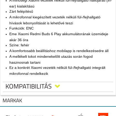
A minőségi Xiaomi vezeték nélküli fül-/fejhallgató hallójárati (in-
ear) kialakítású
Zárt felépítésű
A mikrofonnal kiegészített vezeték nélküli fül-/fejhallgató
hívások lebonyolítását is lehetővé teszi
Funkciók: ENC
Eme Xiaomi Redmi Buds 6 Play akkumulátorának üzemideje
akár 36 óra
Színe: fehér
A komfortosabb beállításhoz mobilapp is rendelkezésedre áll
A mellékelt tokot mindenekelőtt utazás során fogod
hasznosnak tartani
Ez a konkrét Xiaomi vezeték nélküli fül-/fejhallgató integrált
mikrofonnal rendelkezik
Szűk irányjellemzőjű mikrofonnal szerelték fel
Élvezd a zenéket az elsőosztályú Xiaomi Redmi Buds 6 Play vezeték
KOMPATIBILITÁS
nélküli fül-/fejhallgatóval
MÁRKÁK