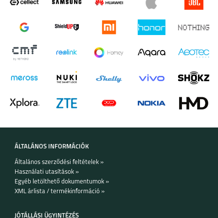
IPHONE 17 PRO MAX
IPHONE 17 PRO
IPHONE AIR
IPHONE 17
IPHONE 16E
IPHONE 16 PRO MAX
ÁLTALÁNOS INFORMÁCIÓK
Általános szerződési feltételek »
Használati utasítások »
Egyéb letölthető dokumentumok »
IPHONE 16 PLUS
IPHONE 16 PRO
IPHONE 16
XML árlista / termékinformáció »
JÓTÁLLÁSI ÜGYINTÉZÉS