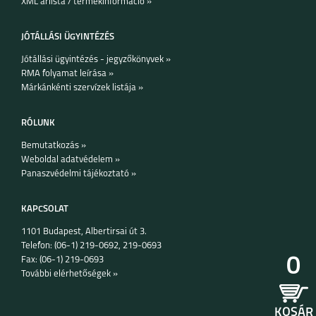
XML árlista / termékinformáció »
JÓTÁLLÁSI ÜGYINTÉZÉS
Jótállási ügyintézés - jegyzőkönyvek »
RMA folyamat leírása »
Márkánkénti szervízek listája »
RÓLUNK
Bemutatkozás »
Weboldal adatvédelem »
Panaszvédelmi tájékoztató »
KAPCSOLAT
1101 Budapest, Albertirsai út 3.
Telefon: (06-1) 219-0692, 219-0693
0
Fax: (06-1) 219-0693
További elérhetőségek »
KOSÁR