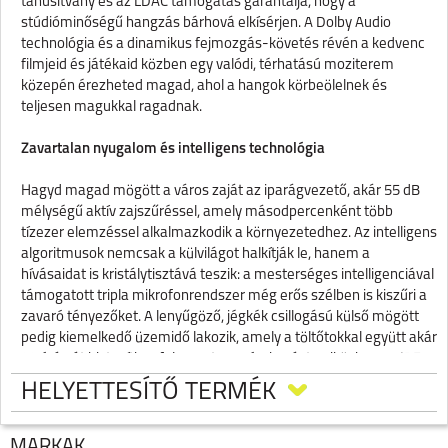
tanúsítvány és az LDAC támogatás garantálja, hogy a
stúdióminőségű hangzás bárhová elkísérjen. A Dolby Audio
technológia és a dinamikus fejmozgás-követés révén a kedvenc
filmjeid és játékaid közben egy valódi, térhatású moziterem
közepén érezheted magad, ahol a hangok körbeölelnek és
teljesen magukkal ragadnak.
Zavartalan nyugalom és intelligens technológia
Hagyd magad mögött a város zaját az iparágvezető, akár 55 dB
mélységű aktív zajszűréssel, amely másodpercenként több
tízezer elemzéssel alkalmazkodik a környezetedhez. Az intelligens
algoritmusok nemcsak a külvilágot halkítják le, hanem a
hívásaidat is kristálytisztává teszik: a mesterséges intelligenciával
támogatott tripla mikrofonrendszer még erős szélben is kiszűri a
zavaró tényezőket. A lenyűgöző, jégkék csillogású külső mögött
pedig kiemelkedő üzemidő lakozik, amely a töltőtokkal együtt akár
33 órán át biztosítja a folyamatos szórakozást, miközben az IP54-
es védettségnek köszönhetően az eső vagy a por sem jelenthet
HELYETTESÍTŐ TERMÉK
akadályt.
Termékspecifikációk:
MÁRKÁK
XIAOMI REDMI BUDS 8 PRO TWS