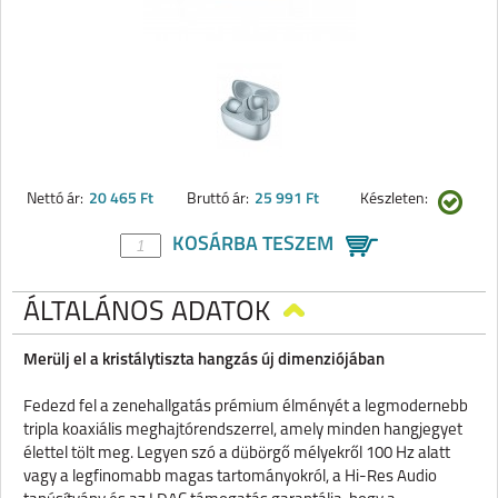
Nettó ár:
20 465 Ft
Bruttó ár:
25 991 Ft
Készleten:
KOSÁRBA TESZEM
ÁLTALÁNOS ADATOK
Merülj el a kristálytiszta hangzás új dimenziójában
Fedezd fel a zenehallgatás prémium élményét a legmodernebb
tripla koaxiális meghajtórendszerrel, amely minden hangjegyet
élettel tölt meg. Legyen szó a dübörgő mélyekről 100 Hz alatt
vagy a legfinomabb magas tartományokról, a Hi-Res Audio