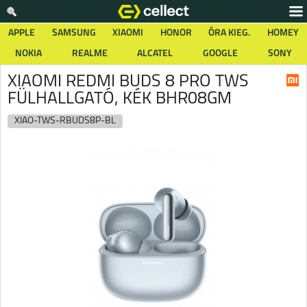
APPLE
SAMSUNG
XIAOMI
HONOR
ÓRA KIEG.
HOMEY
NOKIA
REALME
ALCATEL
GOOGLE
SONY
XIAOMI REDMI BUDS 8 PRO TWS
FÜLHALLGATÓ, KÉK BHR08GM
XIAO-TWS-RBUDS8P-BL