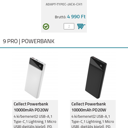
ADAPT-TYPEC-JACK-CH1
4 990 Ft
Bruttó:
9 PRO | POWERBANK
Cellect Powerbank
Cellect Powerbank
10000mAh PD20W
10000mAh PD20W
Fehér PR132
Fekete PR132
4 ki/bemenet(2 USB-A,1
4 ki/bemenet(2 USB-A,1
Type-C,1 Lightning,1 Micro
Type-C,1 Lightning,1 Micro
10000mAh
10000mAh
USB) digitális kijelző, PD,
USB), digitális kijelző, PD,