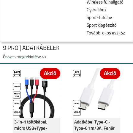
Wireless fülhallgató
Gyerekóra
Sport-futó öv
Sport kiegészitő
További okos eszköz
9 PRO | ADATKÁBELEK
Összes megtekintése >>
9
9 PRO
3-in-1 töltőkábel,
Adatkábel Type-C -
micro USB+Type-
Type-C 1m/3A, Fehér