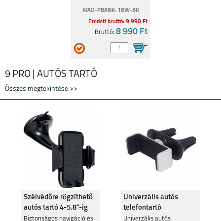
XIAO-PBANK-18W-BK
Eredeti bruttó: 9 990 Ft
8 990 Ft
Bruttó:
9 PRO | AUTÓS TARTÓ
Összes megtekintése >>
Szélvédőre rögzíthető
Univerzális autós
autós tartó 4-5.8''-ig
telefontartó
szellőzőrácsra
Biztonságos navigáció és
Univerzális autós