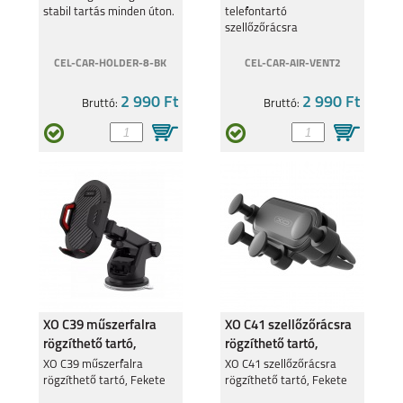
stabil tartás minden úton.
telefontartó
szellőzőrácsra
CEL-CAR-HOLDER-8-BK
CEL-CAR-AIR-VENT2
2 990 Ft
2 990 Ft
Bruttó:
Bruttó:
XO C39 műszerfalra
XO C41 szellőzőrácsra
rögzíthető tartó,
rögzíthető tartó,
Fekete
Fekete
XO C39 műszerfalra
XO C41 szellőzőrácsra
rögzíthető tartó, Fekete
rögzíthető tartó, Fekete