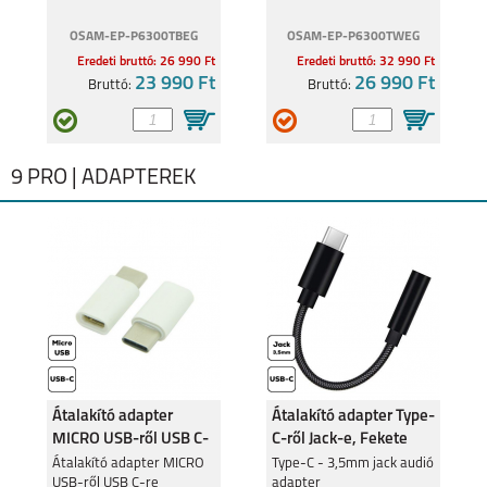
OSAM-EP-P6300TBEG
OSAM-EP-P6300TWEG
Eredeti bruttó: 26 990 Ft
Eredeti bruttó: 32 990 Ft
23 990 Ft
26 990 Ft
Bruttó:
Bruttó:
9 PRO | ADAPTEREK
Átalakító adapter
Átalakító adapter Type-
MICRO USB-ről USB C-
C-ről Jack-e, Fekete
re
Átalakító adapter MICRO
Type-C - 3,5mm jack audió
USB-ről USB C-re
adapter