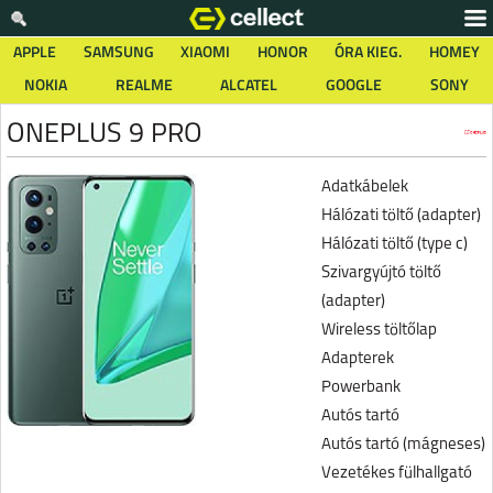
APPLE
SAMSUNG
XIAOMI
HONOR
ÓRA KIEG.
HOMEY
NOKIA
REALME
ALCATEL
GOOGLE
SONY
ONEPLUS 9 PRO
Adatkábelek
Hálózati töltő (adapter)
Hálózati töltő (type c)
Szivargyújtó töltő
(adapter)
Wireless töltőlap
Adapterek
Powerbank
Autós tartó
Autós tartó (mágneses)
Vezetékes fülhallgató