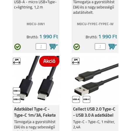
c+lightning
USB-A - micro USB+Type-
Támogatja a gyorstöltést
c+lightning, 1,2 m
(3A) és a nagy sebességű
adatátvitelt.
MDCU-3IN1
MDCU-TYPEC-TYPEC-W
1 990 Ft
1 990 Ft
Bruttó:
Bruttó:
Adatkábel Type-C -
Cellect USB 2.0 Type-C
Type-C 1m/3A, Fekete
- USB 3.0 A adatkábel
Támogatja a gyorstöltést
Type-C - Type-C, 1 méter,
(3A) és a nagy sebességű
2,4A