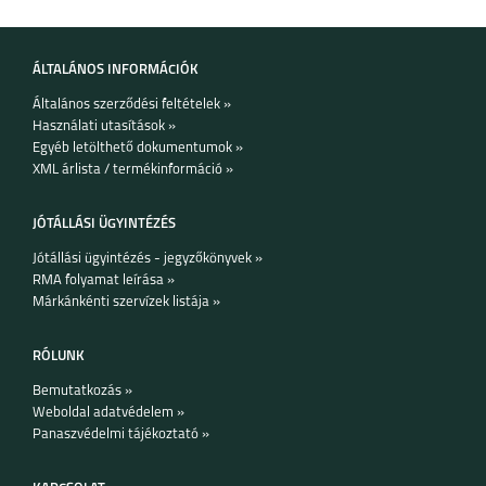
ÁLTALÁNOS INFORMÁCIÓK
Általános szerződési feltételek »
Használati utasítások »
Egyéb letölthető dokumentumok »
XML árlista / termékinformáció »
JÓTÁLLÁSI ÜGYINTÉZÉS
Jótállási ügyintézés - jegyzőkönyvek »
RMA folyamat leírása »
Márkánkénti szervízek listája »
RÓLUNK
Bemutatkozás »
Weboldal adatvédelem »
Panaszvédelmi tájékoztató »