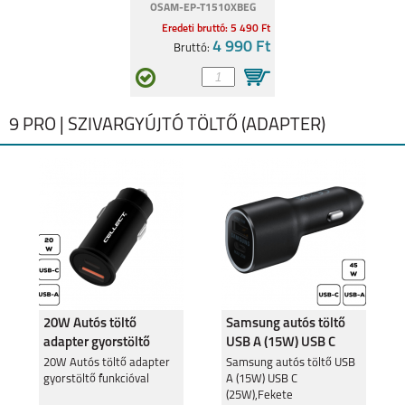
OSAM-EP-T1510XBEG
Eredeti bruttó: 5 490 Ft
4 990 Ft
Bruttó:
9 PRO | SZIVARGYÚJTÓ TÖLTŐ (ADAPTER)
20W Autós töltő
Samsung autós töltő
adapter gyorstöltő
USB A (15W) USB C
funkcióval
(25W),Fekete
20W Autós töltő adapter
Samsung autós töltő USB
gyorstöltő funkcióval
A (15W) USB C
(25W),Fekete