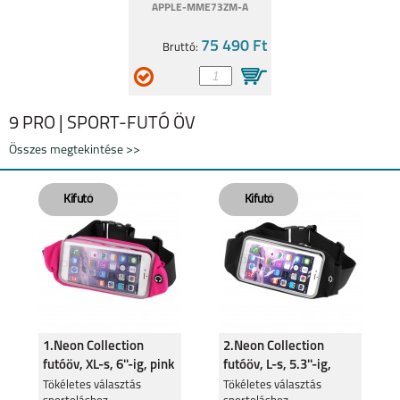
APPLE-MME73ZM-A
75 490 Ft
Bruttó:
9 PRO | SPORT-FUTÓ ÖV
Összes megtekintése >>
1.Neon Collection
2.Neon Collection
futóöv, XL-s, 6''-ig, pink
futóöv, L-s, 5.3''-ig,
fekete
Tökéletes választás
Tökéletes választás