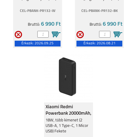
fehér
fekete
CEL-PBANK-PR132-W
CEL-PBANK-PR132-BK
6 990 Ft
6 990 Ft
Bruttó:
Bruttó:
Érkezik:
2026.09.25
Érkezik:
2026.08.21
Xiaomi Redmi
Powerbank 20000mAh,
18W, Fekete
18W, több kimenet (2
USB-A, 1 Type-C, 1 Micor
USB) Fekete