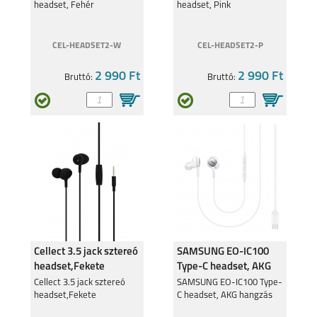
headset, Fehér
headset, Pink
CEL-HEADSET2-W
CEL-HEADSET2-P
2 990 Ft
2 990 Ft
Bruttó:
Bruttó:
Cellect 3.5 jack sztereó
SAMSUNG EO-IC100
headset,Fekete
Type-C headset, AKG
hangzással, Fehér
Cellect 3.5 jack sztereó
SAMSUNG EO-IC100 Type-
headset,Fekete
C headset, AKG hangzás