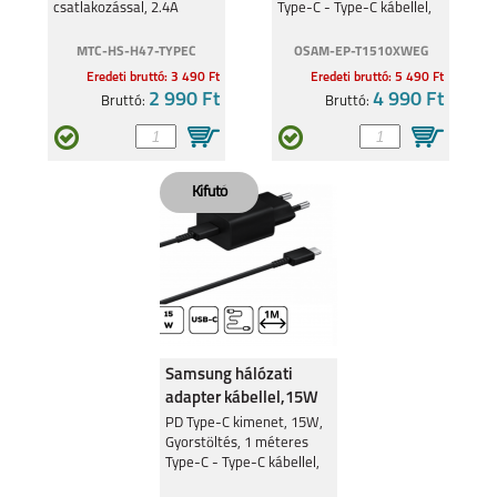
csatlakozással, 2.4A
Type-C - Type-C kábellel,
Fehér
MTC-HS-H47-TYPEC
OSAM-EP-T1510XWEG
Eredeti bruttó: 3 490 Ft
Eredeti bruttó: 5 490 Ft
2 990 Ft
4 990 Ft
Bruttó:
Bruttó:
Samsung hálózati
adapter kábellel,15W
Fekete
PD Type-C kimenet, 15W,
Gyorstöltés, 1 méteres
Type-C - Type-C kábellel,
Fekete