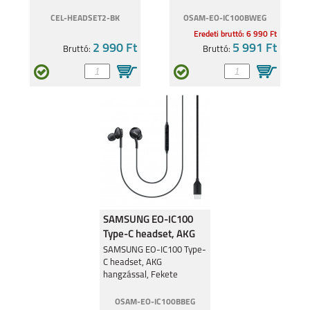
CEL-HEADSET2-BK
OSAM-EO-IC100BWEG
Eredeti bruttó: 6 990 Ft
2 990 Ft
5 991 Ft
Bruttó:
Bruttó:
SAMSUNG EO-IC100
Type-C headset, AKG
hangzással, Fekete
SAMSUNG EO-IC100 Type-
C headset, AKG
hangzással, Fekete
OSAM-EO-IC100BBEG