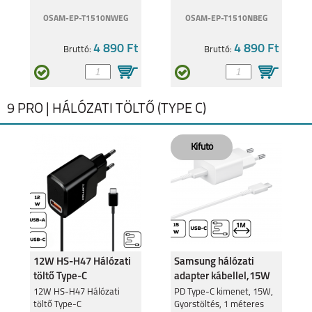
OSAM-EP-T1510NWEG
OSAM-EP-T1510NBEG
4 890 Ft
4 890 Ft
Bruttó:
Bruttó:
9 PRO | HÁLÓZATI TÖLTŐ (TYPE C)
12W HS-H47 Hálózati
Samsung hálózati
töltő Type-C
adapter kábellel,15W
csatlakozó,2.4A
12W HS-H47 Hálózati
PD Type-C kimenet, 15W,
töltő Type-C
Gyorstöltés, 1 méteres