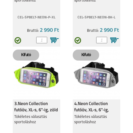
sportoláshoz
sportoláshoz
CEL-SPBELT-NEON-P-XL
CEL-SPBELT-NEON-BK-L
2 990 Ft
2 990 Ft
Bruttó:
Bruttó:
3.Neon Collection
4.Neon Collection
futóöv, XL-s, 6''-ig, zöld
futóöv, XL-s, 6''-ig,
szürke
Tökéletes választás
Tökéletes választás
sportoláshoz
sportoláshoz