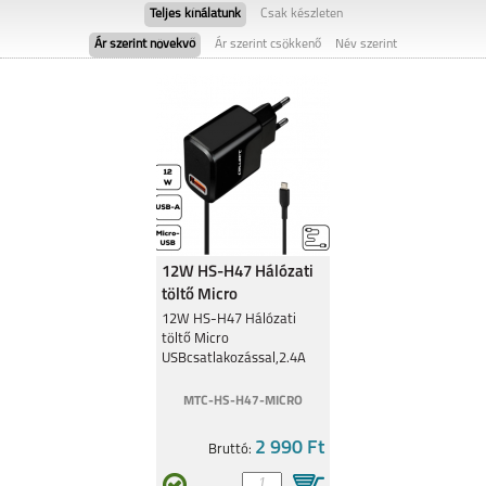
Teljes kínálatunk
Csak készleten
Ár szerint növekvő
Ár szerint csökkenő
Név szerint
NOKIA C22
NOKIA C21 PLUS
12W HS-H47 Hálózati
töltő Micro
USBcsatlakozó,2.4A
NOKIA G50
NOKIA 1.4
12W HS-H47 Hálózati
töltő Micro
USBcsatlakozással,2.4A
MTC-HS-H47-MICRO
2 990 Ft
Bruttó: