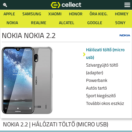
APPLE
SAMSUNG
XIAOMI
HONOR
ÓRA KIEG.
HOMEY
NOKIA
REALME
ALCATEL
GOOGLE
SONY
NOKIA NOKIA 2.2
Hálózati töltő (micro
usb)
Szivargyújtó töltő
(adapter)
Powerbank
Autós tartó
Sport kiegészitő
További okos eszköz
NOKIA 2.2 | HÁLÓZATI TÖLTŐ (MICRO USB)