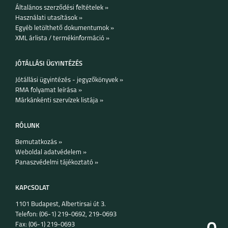
Általános szerződési feltételek »
NOKIA 2.2
NOKIA 1 PLUS
Használati utasítások »
Egyéb letölthető dokumentumok »
XML árlista / termékinformáció »
JÓTÁLLÁSI ÜGYINTÉZÉS
Jótállási ügyintézés - jegyzőkönyvek »
RMA folyamat leírása »
NOKIA 3.1 PLUS
NOKIA 7.1
Márkánkénti szervízek listája »
RÓLUNK
Bemutatkozás »
Weboldal adatvédelem »
Panaszvédelmi tájékoztató »
NOKIA 5.1
NOKIA 5.1 PLUS
KAPCSOLAT
1101 Budapest, Albertirsai út 3.
Telefon: (06-1) 219-0692, 219-0693
Fax: (06-1) 219-0693