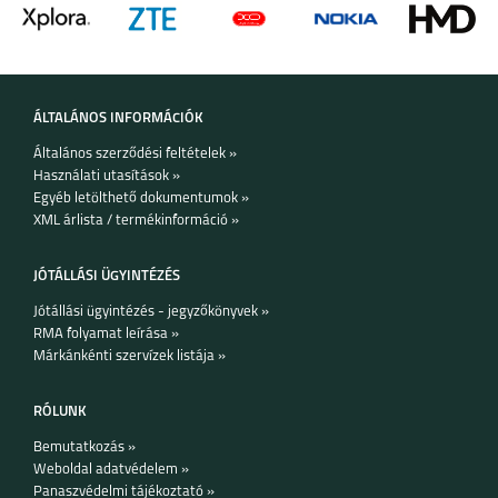
NOKIA 5.1
NOKIA 5.1 PLUS
ÁLTALÁNOS INFORMÁCIÓK
Általános szerződési feltételek »
Használati utasítások »
Egyéb letölthető dokumentumok »
XML árlista / termékinformáció »
NOKIA 2.1
NOKIA 7 PLUS
JÓTÁLLÁSI ÜGYINTÉZÉS
Jótállási ügyintézés - jegyzőkönyvek »
RMA folyamat leírása »
Márkánkénti szervízek listája »
RÓLUNK
Bemutatkozás »
Weboldal adatvédelem »
Panaszvédelmi tájékoztató »