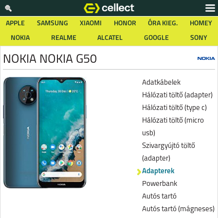
APPLE
SAMSUNG
XIAOMI
HONOR
ÓRA KIEG.
HOMEY
NOKIA
REALME
ALCATEL
GOOGLE
SONY
NOKIA NOKIA G50
Adatkábelek
Hálózati töltő (adapter)
Hálózati töltő (type c)
Hálózati töltő (micro
usb)
Szivargyújtó töltő
(adapter)
Adapterek
Powerbank
Autós tartó
Autós tartó (mágneses)