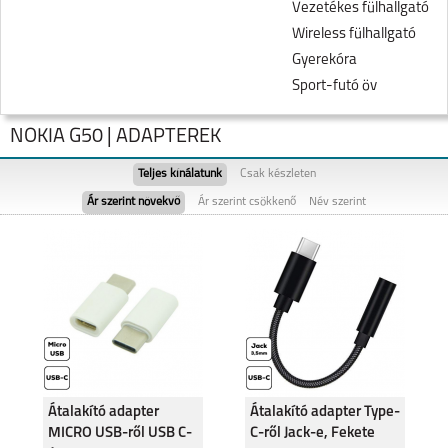
Vezetékes fülhallgató
Wireless fülhallgató
Gyerekóra
Sport-futó öv
NOKIA G50 | ADAPTEREK
Teljes kínálatunk
Csak készleten
Ár szerint növekvő
Ár szerint csökkenő
Név szerint
NOKIA C22
NOKIA C21 PLUS
Átalakító adapter
Átalakító adapter Type-
MICRO USB-ről USB C-
C-ről Jack-e, Fekete