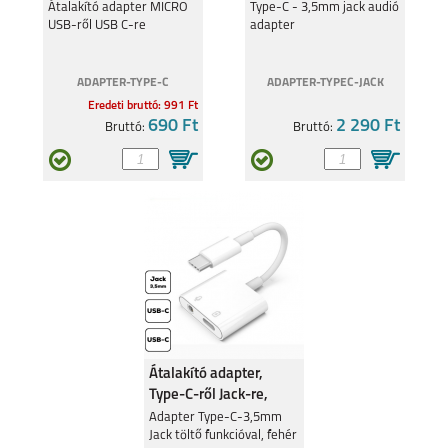
re
NOKIA G50
Átalakító adapter MICRO
NOKIA 1.4
Type-C - 3,5mm jack audió
USB-ről USB C-re
adapter
ADAPTER-TYPE-C
ADAPTER-TYPEC-JACK
Eredeti bruttó: 991 Ft
690 Ft
2 290 Ft
Bruttó:
Bruttó:
NOKIA G10
NOKIA 6.2
NOKIA 5.4
NOKIA 5.3
Átalakító adapter,
Type-C-ről Jack-re,
Fehér
Adapter Type-C-3,5mm
Jack töltő funkcióval, fehér