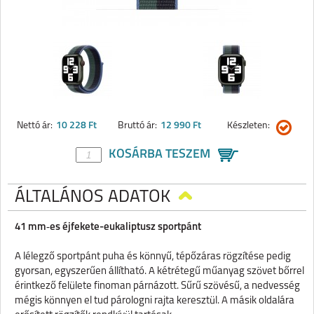
Nettó ár:
10 228 Ft
Bruttó ár:
12 990 Ft
Készleten:
KOSÁRBA TESZEM
ÁLTALÁNOS ADATOK
41 mm‑es éjfekete-eukaliptusz sportpánt
A lélegző sportpánt puha és könnyű, tépőzáras rögzítése pedig
gyorsan, egyszerűen állítható. A kétrétegű műanyag szövet bőrrel
érintkező felülete finoman párnázott. Sűrű szövésű, a nedvesség
mégis könnyen el tud párologni rajta keresztül. A másik oldalára