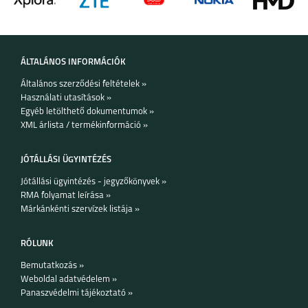
ÁLTALÁNOS INFORMÁCIÓK
IPHONE 12 MINI
IPHONE 12 PRO
IPHONE 12 PRO MAX
Általános szerződési feltételek »
Használati utasítások »
Egyéb letölthető dokumentumok »
XML árlista / termékinformáció »
JÓTÁLLÁSI ÜGYINTÉZÉS
Jótállási ügyintézés - jegyzőkönyvek »
RMA folyamat leírása »
IPHONE 11
IPHONE 11 PRO
IPHONE 11 PRO MAX
Márkánkénti szervízek listája »
RÓLUNK
Bemutatkozás »
Weboldal adatvédelem »
Panaszvédelmi tájékoztató »