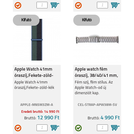
SAMSUNG GALAXY
APPLE WATCH
WATCH ULTRA
ULTRA 2
APPLE WATCH
APPLE WATCH
SERIES 9 (45 MM)
SERIES 9 (41 MM)
Apple Watch 41mm
Apple watch fém
óraszíj,Fekete-zöld-
óraszíj, 38/40/41 mm,
kék
Ezüst
Apple Watch 41mm
Fém szíj, fém stílus. Az
óraszíj,Fekete-zöld-kék
Apple Watch-od új
dimenziót kap.
SAMSUNG GALAXY
GARMIN FENIX 7S
APPLE-MN5M3ZM-A
CEL-STRAP-APW38M-SV
WATCH 6 44 MM/ 6
CLASSIC 43MM
Eredeti bruttó: 14 990 Ft
12 990 Ft
4 990 Ft
Bruttó:
Bruttó: