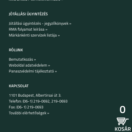
JÓTÁLLÁSI ÜGYINTÉZÉS
Jótállási ügyintézés - jegyzőkönyvek »
RMA folyamat leírása »
HUAWEI WATCH GT 3
HUAWEI WATCH GT 3
Márkánkénti szervízek listája »
46MM
42MM
RÓLUNK
Bemutatkozás »
Weboldal adatvédelem »
Panaszvédelmi tájékoztató »
APPLE WATCH
APPLE WATCH
SERIES 7, 41MM
SERIES 7, 45MM
KAPCSOLAT
1101 Budapest, Albertirsai út 3.
Telefon: (06-1) 219-0692, 219-0693
0
Fax: (06-1) 219-0693
További elérhetőségek »
APPLE WATCH
APPLE WATCH
SERIES SE-6, 40 MM
SERIES SE-6, 44 MM
KOSÁR