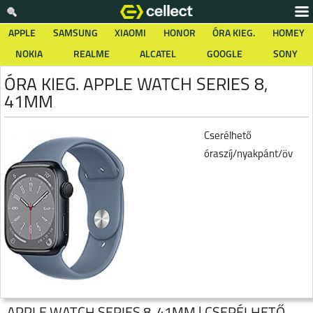
APPLE
SAMSUNG
XIAOMI
HONOR
ÓRA KIEG.
HOMEY
NOKIA
REALME
ALCATEL
GOOGLE
SONY
ÓRA KIEG. APPLE WATCH SERIES 8,
41MM
Cserélhető
óraszíj/nyakpánt/öv