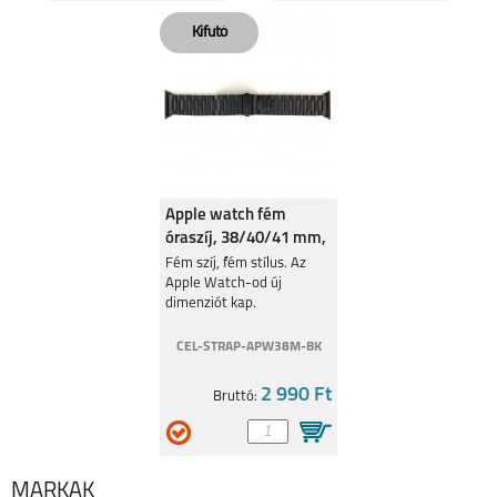
GARMIN FENIX 7X
GARMIN FENIX 7X
PRO
Apple watch fém
APPLE WATCH
APPLE WATCH
óraszíj, 38/40/41 mm,
SERIES 8, 41MM
SERIES 8, 45MM
Fekete
Fém szíj, fém stílus. Az
Apple Watch-od új
dimenziót kap.
CEL-STRAP-APW38M-BK
2 990 Ft
Bruttó:
APPLE WATCH
APPLE WATCH SE
ULTRA 49MM
(2022) 40MM
MÁRKÁK