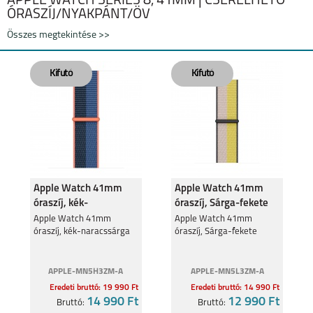
APPLE WATCH SERIES 8, 41MM | CSERÉLHETŐ
ÓRASZÍJ/NYAKPÁNT/ÖV
Összes megtekintése >>
SAMSUNG GALAXY
SAMSUNG GALAXY
WATCH ULTRA2
WATCH9
Apple Watch 41mm
Apple Watch 41mm
óraszíj, kék-
óraszíj, Sárga-fekete
naracssárga
Apple Watch 41mm
Apple Watch 41mm
SAMSUNG GALAXY
SAMSUNG GALAXY
óraszíj, kék-naracssárga
óraszíj, Sárga-fekete
WATCH 8 CLASSIC
WATCH 8
APPLE-MN5H3ZM-A
APPLE-MN5L3ZM-A
Eredeti bruttó: 19 990 Ft
Eredeti bruttó: 14 990 Ft
14 990 Ft
12 990 Ft
Bruttó:
Bruttó: