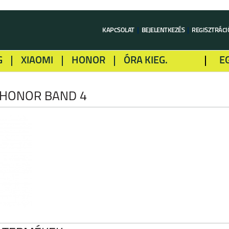
KAPCSOLAT
BEJELENTKEZÉS
REGISZTRÁCI
G
XIAOMI
HONOR
ÓRA KIEG.
E
LME
ALCATEL
GOOGLE
SONY
 HONOR BAND 4