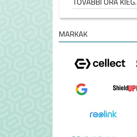
TOVÁBBI ÓRA KIEG
MÁRKÁK
SAMSUNG GALAXY
SAMSUNG GA
WATCH ULTRA2
WATCH9
APPLE WATCH ULTRA
APPLE WAT
2
SERIES 9 (45