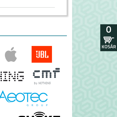
0
KOSÁR