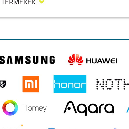
. TERMÉKEK
LAXY
SAMSUNG GALAXY
SAMSUNG GALAXY
SAMSUNG GALAXY
WATCH 8 CLASSIC
WATCH 8
WATCH ULTRA
CH
APPLE WATCH
SAMSUNG GALAXY
GARMIN FENIX 7S
 MM)
SERIES 9 (41 MM)
WATCH 6 44 MM/ 6
CLASSIC 43MM