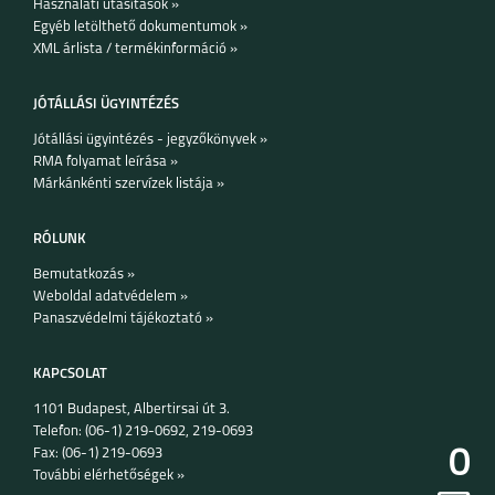
Használati utasítások »
Egyéb letölthető dokumentumok »
XML árlista / termékinformáció »
GARMIN FENIX 7X
GARMIN FENIX 7X
PRO
JÓTÁLLÁSI ÜGYINTÉZÉS
Jótállási ügyintézés - jegyzőkönyvek »
RMA folyamat leírása »
Márkánkénti szervízek listája »
APPLE WATCH
APPLE WATCH
RÓLUNK
SERIES 8, 41MM
SERIES 8, 45MM
Bemutatkozás »
Weboldal adatvédelem »
Panaszvédelmi tájékoztató »
KAPCSOLAT
1101 Budapest, Albertirsai út 3.
APPLE WATCH
APPLE WATCH SE
ULTRA 49MM
(2022) 40MM
Telefon: (06-1) 219-0692, 219-0693
0
Fax: (06-1) 219-0693
További elérhetőségek »