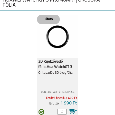
HUAWEI WATCHGT 3 PRO 46MM | OKOSÓRA
FÓLIA
SAMSUNG GALAXY
SAMSUNG GALAXY
WATCH ULTRA2
WATCH9
3D Kijelzővédő
fólia,Hua WatchGT 3
Pro 46mm,Fekete
Öntapadós 3D üvegfólia
SAMSUNG GALAXY
SAMSUNG GALAXY
WATCH 8 CLASSIC
WATCH 8
LCD-3D-WATCHGT3P-46
Eredeti bruttó: 2 490 Ft
1 990 Ft
Bruttó: