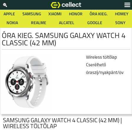
APPLE
SAMSUNG
XIAOMI
HONOR
ÓRA KIEG.
HOMEY
NOKIA
REALME
ALCATEL
GOOGLE
SONY
ÓRA KIEG. SAMSUNG GALAXY WATCH 4
CLASSIC (42 MM)
Wireless töltőlap
Cserélhető
óraszíj/nyakpánt/öv
SAMSUNG GALAXY WATCH 4 CLASSIC (42 MM) |
WIRELESS TÖLTŐLAP