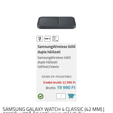
WATCH ULTRA
ULTRA 2
APPLE WATCH
APPLE WATCH
SERIES 9 (45 MM)
SERIES 9 (41 MM)
SamsungWireless töltő
dupla hálózati
töltővel,Feke
SamsungWireless töltő
dupla hálózati
töltővel,Fekete
OSAM-EP-P5400TBEG
SAMSUNG GALAXY
GARMIN FENIX 7S
WATCH 6 44 MM/ 6
Eredeti bruttó: 22 990 Ft
CLASSIC 43MM
19 990 Ft
Bruttó:
SAMSUNG GALAXY WATCH 4 CLASSIC (42 MM) |