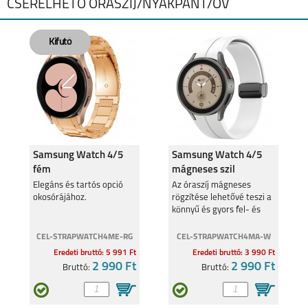
CSERÉLHETŐ ÓRASZÍJ/NYAKPÁNT/ÖV
GARMIN FENIX 7X
GARMIN FENIX 7X
PRO
APPLE WATCH
APPLE WATCH
SERIES 8, 41MM
SERIES 8, 45MM
Samsung Watch 4/5
Samsung Watch 4/5
fém
mágneses szil
óraszíj,20mm,RoseG
óraszíj,20mm,Fehér
Elegáns és tartós opció
Az óraszíj mágneses
okosórájához.
rögzítése lehetővé teszi a
könnyű és gyors fel- és
levételt.
APPLE WATCH
APPLE WATCH SE
ULTRA 49MM
CEL-STRAPWATCH4ME-RG
(2022) 40MM
CEL-STRAPWATCH4MA-W
Eredeti bruttó: 5 991 Ft
Eredeti bruttó: 3 990 Ft
2 990 Ft
2 990 Ft
Bruttó:
Bruttó: