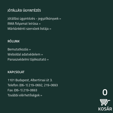
JÓTÁLLÁSI ÜGYINTÉZÉS
Jótállási ügyintézés - jegyzőkönyvek »
APPLE WATCH
RMA folyamat leírása »
APPLE WATCH
SERIES 4-5, 40 MM
SERIES 4-5, 44 MM
Márkánkénti szervízek listája »
RÓLUNK
Bemutatkozás »
Weboldal adatvédelem »
Panaszvédelmi tájékoztató »
APPLE WATCH
APPLE WATCH
SERIES 1-3, 38 MM
SERIES 1-3, 42 MM
KAPCSOLAT
1101 Budapest, Albertirsai út 3.
Telefon: (06-1) 219-0692, 219-0693
0
Fax: (06-1) 219-0693
További elérhetőségek »
SAMSUNG GALAXY
SAMSUNG GALAXY
WATCH 4 CLASSIC
WATCH 4 CLASSIC
KOSÁR
(46 MM)
(42 MM)