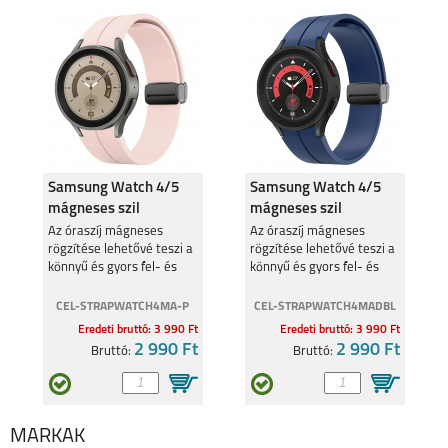
APPLE WATCH SE
SAMSUNG GALAXY
(2022) 44MM
WATCH 5 PRO 45MM
Samsung Watch 4/5
Samsung Watch 4/5
SAMSUNG GALAXY
SAMSUNG GALAXY
mágneses szil
mágneses szil
WATCH 5, 40MM
WATCH 5, 44MM
óraszíj,20mm,Pink
óraszíj,20mm,S.Kék
Az óraszíj mágneses
Az óraszíj mágneses
rögzítése lehetővé teszi a
rögzítése lehetővé teszi a
könnyű és gyors fel- és
könnyű és gyors fel- és
levételt.
levételt.
CEL-STRAPWATCH4MA-P
CEL-STRAPWATCH4MADBL
Eredeti bruttó: 3 990 Ft
Eredeti bruttó: 3 990 Ft
2 990 Ft
2 990 Ft
Bruttó:
Bruttó:
HUAWEI WATCHGT 3
HUAWEI WATCHGT 3
PRO 49MM
PRO 46MM
MÁRKÁK