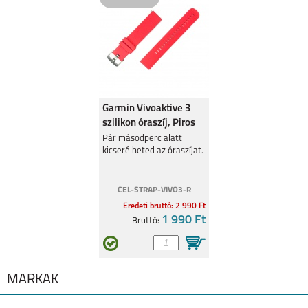
SAMSUNG GALAXY
SAMSUNG GALAXY
WATCH ULTRA2
WATCH9
Garmin Vivoaktive 3
szilikon óraszíj, Piros
Pár másodperc alatt
kicserélheted az óraszíjat.
SAMSUNG GALAXY
SAMSUNG GALAXY
WATCH 8 CLASSIC
WATCH 8
CEL-STRAP-VIVO3-R
Eredeti bruttó: 2 990 Ft
1 990 Ft
Bruttó:
SAMSUNG GALAXY
APPLE WATCH
MÁRKÁK
WATCH ULTRA
ULTRA 2