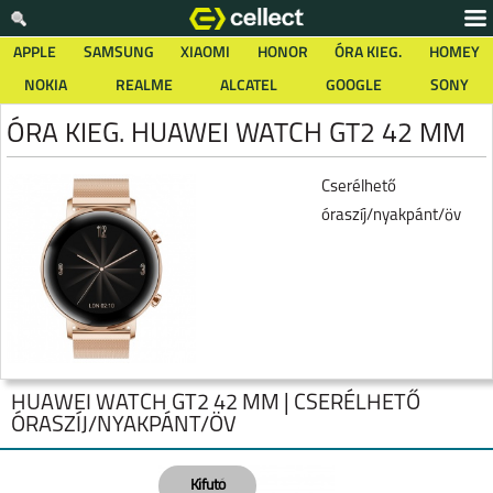
APPLE
SAMSUNG
XIAOMI
HONOR
ÓRA KIEG.
HOMEY
NOKIA
REALME
ALCATEL
GOOGLE
SONY
ÓRA KIEG. HUAWEI WATCH GT2 42 MM
Cserélhető
óraszíj/nyakpánt/öv
HUAWEI WATCH GT2 42 MM | CSERÉLHETŐ
ÓRASZÍJ/NYAKPÁNT/ÖV