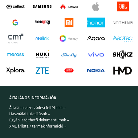
APPLE WATCH
APPLE WATCH
SERIES 9 (45 MM)
SERIES 9 (41 MM)
SAMSUNG GALAXY
GARMIN FENIX 7S
WATCH 6 44 MM/ 6
CLASSIC 43MM
ÁLTALÁNOS INFORMÁCIÓK
Általános szerződési feltételek »
Használati utasítások »
Egyéb letölthető dokumentumok »
XML árlista / termékinformáció »
GARMIN FENIX 7X
GARMIN FENIX 7X
PRO