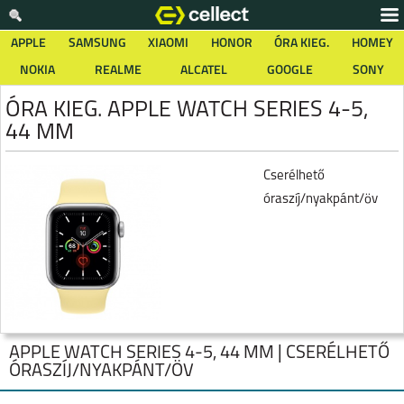
APPLE
SAMSUNG
XIAOMI
HONOR
ÓRA KIEG.
HOMEY
NOKIA
REALME
ALCATEL
GOOGLE
SONY
ÓRA KIEG. APPLE WATCH SERIES 4-5,
44 MM
Cserélhető
óraszíj/nyakpánt/öv
APPLE WATCH SERIES 4-5, 44 MM | CSERÉLHETŐ
ÓRASZÍJ/NYAKPÁNT/ÖV