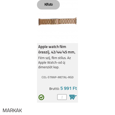
SAMSUNG GALAXY
SAMSUNG GALAXY
WATCH ULTRA2
WATCH9
Apple watch fém
óraszíj, 42/44/45 mm,
RoseGold
Fém szíj, fém stílus. Az
Apple Watch-od új
SAMSUNG GALAXY
SAMSUNG GALAXY
dimenziót kap.
WATCH 8 CLASSIC
WATCH 8
CEL-STRAP-METAL-RGD
5 991 Ft
Bruttó:
SAMSUNG GALAXY
APPLE WATCH
MÁRKÁK
WATCH ULTRA
ULTRA 2