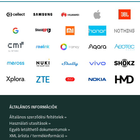
APPLE WATCH
APPLE WATCH
SERIES 9 (45 MM)
SERIES 9 (41 MM)
SAMSUNG GALAXY
GARMIN FENIX 7S
WATCH 6 44 MM/ 6
CLASSIC 43MM
ÁLTALÁNOS INFORMÁCIÓK
Általános szerződési feltételek »
Használati utasítások »
Egyéb letölthető dokumentumok »
XML árlista / termékinformáció »
GARMIN FENIX 7X
GARMIN FENIX 7X