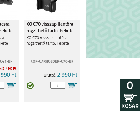
ácsra
XO C70 visszapillantóra
 Fekete
rögzíthető tartó, Fekete
sra
XO C70 visszapillantóra
ekete
rögzíthető tartó, Fekete
C41-BK
XOP-CARHOLDER-C70-BK
ó: 3 490 Ft
 990 Ft
2 990 Ft
Bruttó:
0
KOSÁR