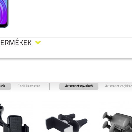
TERMÉKEK
tunk
Csak készleten
Ár szerint növekvő
Ár szerint csökke
 50
REALME 11 5G
REALME 9 PRO 5G
REALME C55