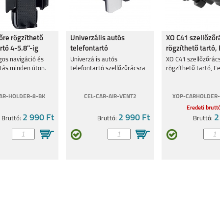
5
REALMEGT
REALME 8I
REALME C11
őre rögzíthető
Univerzális autós
XO C41 szellőzőr
EXPLORER MASTER
rtó 4-5.8''-ig
telefontartó
rögzíthető tartó,
szellőzőrácsra
gos navigáció és
Univerzális autós
XO C41 szellőzőrác
rtás minden úton.
telefontartó szellőzőrácsra
rögzíthető tartó, F
AR-HOLDER-8-BK
CEL-CAR-AIR-VENT2
XOP-CARHOLDER-
Eredeti brutt
GT MASTER
C25Y
8
2 990 Ft
2 990 Ft
2
Bruttó:
Bruttó:
Bruttó: