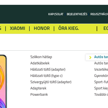
KAPCSOLAT
BEJELENTKEZÉS
REGISZTRÁCI
G
XIAOMI
HONOR
ÓRA KIEG.
E
LME
ALCATEL
GOOGLE
SONY
Szilikon hátlap
Autós ta
Adatkábelek
Autós ta
Hálózati töltő (adapter)
Vezetéke
Hálózati töltő (type c)
Gyerekó
Szivargyújtó töltő (adapter)
Sport-fu
Adapterek
Sport kie
Powerbank
További 