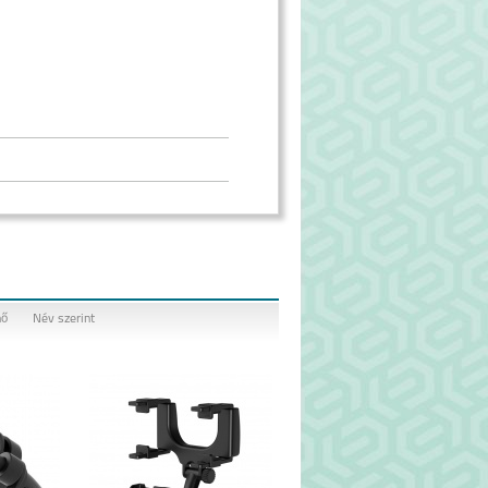
nő
Név szerint