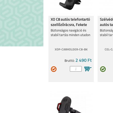
REALME 9 5G
REALME C3
XO C8 autós telefontartó
Szélvéd
szellőzőrácsra, Fekete
autós ta
Biztonságos navigáció és
Biztonsá
stabil tartás minden utadon
stabil ta
XOP-CARHOLDER-C8-BK
CEL-C
8 5G
C21Y
2 490 Ft
Bruttó:
8 PRO
7I