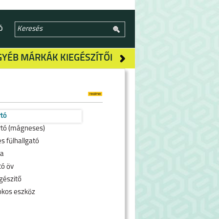
Ó
GYÉB MÁRKÁK KIEGÉSZÍTŐI
rtó
rtó (mágneses)
s fülhallgató
ra
tó öv
gészitő
okos eszköz