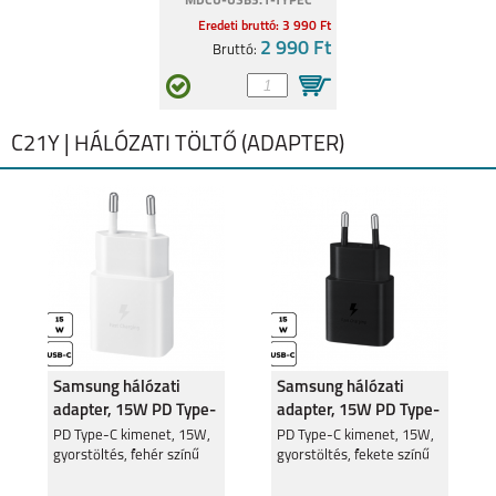
MDCU-USB3.1-TYPEC
Eredeti bruttó: 3 990 Ft
2 990 Ft
Bruttó:
C21Y | HÁLÓZATI TÖLTŐ (ADAPTER)
Samsung hálózati
Samsung hálózati
adapter, 15W PD Type-
adapter, 15W PD Type-
C, Fehér
C, Fekete
PD Type-C kimenet, 15W,
PD Type-C kimenet, 15W,
gyorstöltés, fehér színű
gyorstöltés, fekete színű