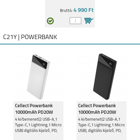
4 990 Ft
Bruttó:
C21Y | POWERBANK
Cellect Powerbank
Cellect Powerbank
10000mAh PD20W
10000mAh PD20W
Fehér PR132
Fekete PR132
4 ki/bemenet(2 USB-A,1
4 ki/bemenet(2 USB-A,1
Type-C,1 Lightning,1 Micro
Type-C,1 Lightning,1 Micro
10000mAh
10000mAh
USB) digitális kijelző, PD,
USB), digitális kijelző, PD,
fehér
fekete