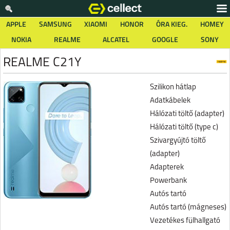
APPLE
SAMSUNG
XIAOMI
HONOR
ÓRA KIEG.
HOMEY
NOKIA
REALME
ALCATEL
GOOGLE
SONY
REALME C21Y
Szilikon hátlap
Adatkábelek
Hálózati töltő (adapter)
Hálózati töltő (type c)
Szivargyújtó töltő
(adapter)
Adapterek
Powerbank
Autós tartó
Autós tartó (mágneses)
Vezetékes fülhallgató