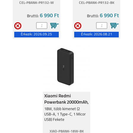
CEL-PBANK-PR132-W
CEL-PBANK-PR132-BK
6 990 Ft
6 990 Ft
Bruttó:
Bruttó:
Érkezik:
2026.09.25
Érkezik:
2026.08.21
Xiaomi Redmi
Powerbank 20000mAh,
18W, Fekete
18W, több kimenet (2
USB-A, 1 Type-C, 1 Micor
USB) Fekete
XIAO-PBANK-18W-BK