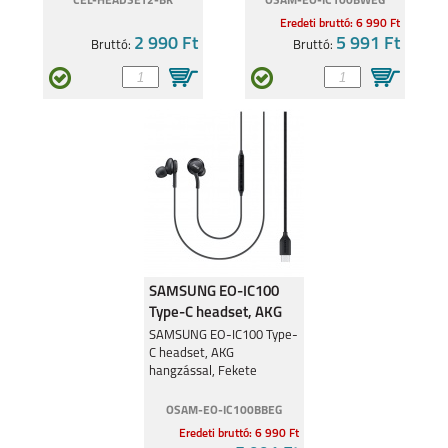
CEL-HEADSET2-BK
OSAM-EO-IC100BWEG
Eredeti bruttó: 6 990 Ft
2 990 Ft
5 991 Ft
Bruttó:
Bruttó:
SAMSUNG EO-IC100
Type-C headset, AKG
hangzással, Fekete
SAMSUNG EO-IC100 Type-
C headset, AKG
hangzással, Fekete
OSAM-EO-IC100BBEG
Eredeti bruttó: 6 990 Ft