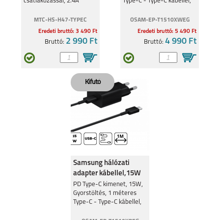
csatlakozással, 2.4A
Type-C - Type-C kábellel,
Fehér
MTC-HS-H47-TYPEC
OSAM-EP-T1510XWEG
Eredeti bruttó: 3 490 Ft
Eredeti bruttó: 5 490 Ft
2 990 Ft
4 990 Ft
Bruttó:
Bruttó:
Samsung hálózati
adapter kábellel,15W
Fekete
PD Type-C kimenet, 15W,
Gyorstöltés, 1 méteres
Type-C - Type-C kábellel,
Fekete