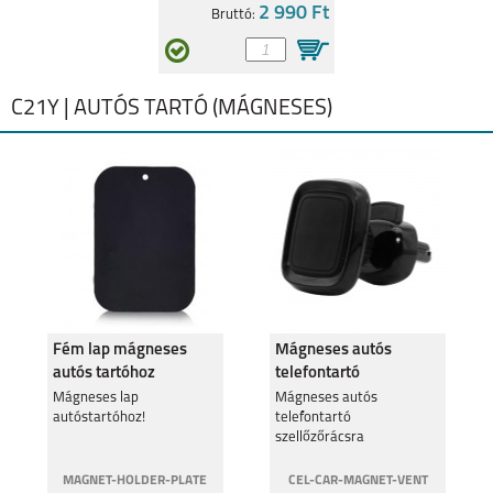
2 990 Ft
Bruttó:
C21Y | AUTÓS TARTÓ (MÁGNESES)
Fém lap mágneses
Mágneses autós
autós tartóhoz
telefontartó
szellőzőrácsra
Mágneses lap
Mágneses autós
autóstartóhoz!
telefontartó
szellőzőrácsra
MAGNET-HOLDER-PLATE
CEL-CAR-MAGNET-VENT