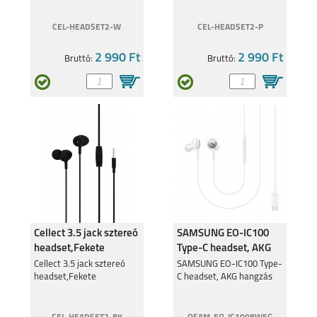
CEL-HEADSET2-W
CEL-HEADSET2-P
2 990 Ft
2 990 Ft
Bruttó:
Bruttó:
Cellect 3.5 jack sztereó
SAMSUNG EO-IC100
headset,Fekete
Type-C headset, AKG
hangzással, Fehér
Cellect 3.5 jack sztereó
SAMSUNG EO-IC100 Type-
headset,Fekete
C headset, AKG hangzás