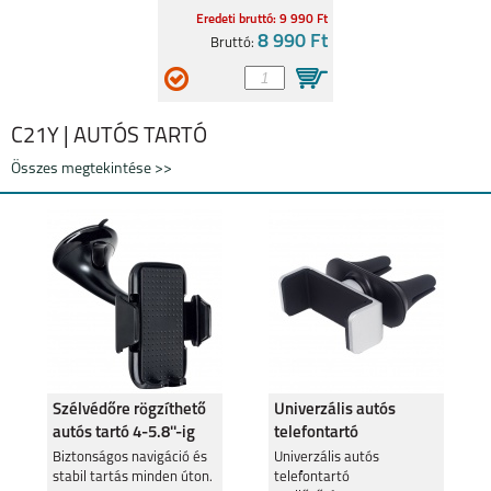
Eredeti bruttó: 9 990 Ft
8 990 Ft
Bruttó:
C21Y | AUTÓS TARTÓ
Összes megtekintése >>
Szélvédőre rögzíthető
Univerzális autós
autós tartó 4-5.8''-ig
telefontartó
szellőzőrácsra
Biztonságos navigáció és
Univerzális autós
stabil tartás minden úton.
telefontartó