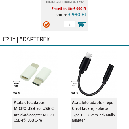
XIAO-CARCHARGER-37W
Eredeti bruttó: 6 990 Ft
3 990 Ft
Bruttó:
C21Y | ADAPTEREK
Átalakító adapter
Átalakító adapter Type-
MICRO USB-ről USB C-
C-ről Jack-e, Fekete
re
Átalakító adapter MICRO
Type-C - 3,5mm jack audió
USB-ről USB C-re
adapter