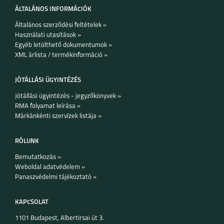
ÁLTALÁNOS INFORMÁCIÓK
Általános szerződési feltételek »
Használati utasítások »
Egyéb letölthető dokumentumok »
XML árlista / termékinformáció »
JÓTÁLLÁSI ÜGYINTÉZÉS
Jótállási ügyintézés - jegyzőkönyvek »
RMA folyamat leírása »
Márkánkénti szervízek listája »
RÓLUNK
Bemutatkozás »
Weboldal adatvédelem »
Panaszvédelmi tájékoztató »
KAPCSOLAT
1101 Budapest, Albertirsai út 3.