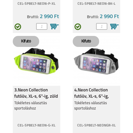
CEL-SPBELT-NEON-P-XL
CEL-SPBELT-NEON-BK-L
2 990 Ft
2 990 Ft
Bruttó:
Bruttó:
3.Neon Collection
4.Neon Collection
futóöv, XL-s, 6''-ig, zöld
futóöv, XL-s, 6''-ig,
szürke
Tökéletes választás
Tökéletes választás
sportoláshoz
sportoláshoz
CEL-SPBELT-NEON-G-XL
CEL-SPBELT-NEONGR-XL