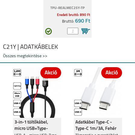
REALME 11 5G
REALME 9 PRO 5G
TPU-REALMEC25Y-TP
Eredeti bruttó: 890 Ft
690 Ft
Bruttó:
C21Y | ADATKÁBELEK
REALME C55
REALME 9 5G
Összes megtekintése >>
REALME C35
REALMEGT
EXPLORER MASTER
3-in-1 töltőkábel,
Adatkábel Type-C -
micro USB+Type-
Type-C 1m/3A, Fehér