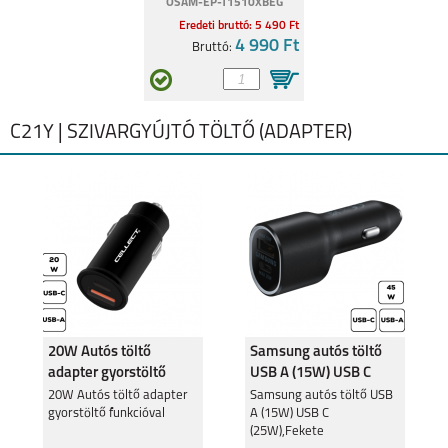
OSAM-EP-T1510XBEG
Eredeti bruttó: 5 490 Ft
4 990 Ft
Bruttó:
C21Y | SZIVARGYÚJTÓ TÖLTŐ (ADAPTER)
20W Autós töltő
Samsung autós töltő
adapter gyorstöltő
USB A (15W) USB C
funkcióval
(25W),Fekete
20W Autós töltő adapter
Samsung autós töltő USB
gyorstöltő funkcióval
A (15W) USB C
(25W),Fekete