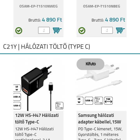
OSAM-EP-T1510NWEG
OSAM-EP-T1510NBEG
4 890 Ft
4 890 Ft
Bruttó:
Bruttó:
C21Y | HÁLÓZATI TÖLTŐ (TYPE C)
12W HS-H47 Hálózati
Samsung hálózati
töltő Type-C
adapter kábellel,15W
csatlakozó,2.4A
12W HS-H47 Hálózati
PD Type-C kimenet, 15W,
töltő Type-C
Gyorstöltés, 1 méteres