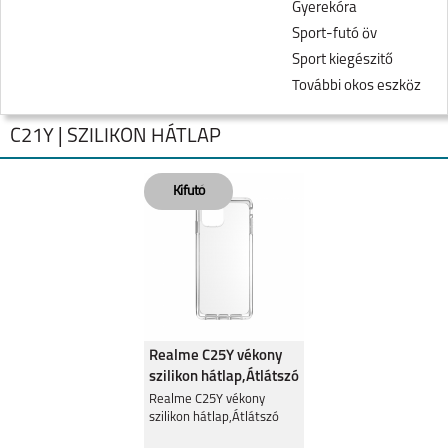
Gyerekóra
Sport-futó öv
Sport kiegészitő
További okos eszköz
C21Y | SZILIKON HÁTLAP
NOTE 60
REALME NOTE 50
Realme C25Y vékony
szilikon hátlap,Átlátszó
Realme C25Y vékony
szilikon hátlap,Átlátszó