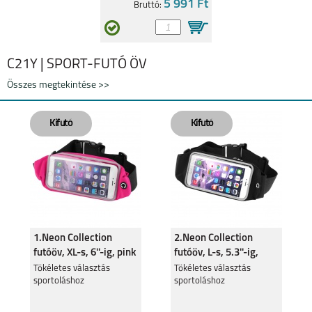
5 991 Ft
Bruttó:
C21Y | SPORT-FUTÓ ÖV
Összes megtekintése >>
1.Neon Collection
2.Neon Collection
futóöv, XL-s, 6''-ig, pink
futóöv, L-s, 5.3''-ig,
fekete
Tökéletes választás
Tökéletes választás
sportoláshoz
sportoláshoz