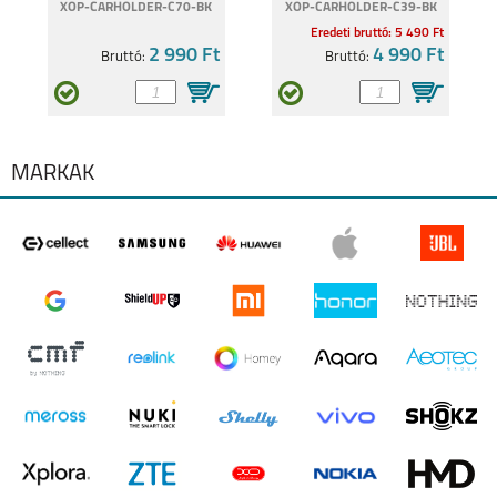
XOP-CARHOLDER-C70-BK
XOP-CARHOLDER-C39-BK
Eredeti bruttó: 5 490 Ft
2 990 Ft
4 990 Ft
Bruttó:
Bruttó:
8
8 PRO
MÁRKÁK
7I