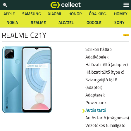
APPLE
SAMSUNG
XIAOMI
HONOR
ÓRA KIEG.
HOMEY
NOKIA
REALME
ALCATEL
GOOGLE
SONY
REALME C21Y
Szilikon hátlap
Adatkábelek
Hálózati töltő (adapter)
Hálózati töltő (type c)
Szivargyújtó töltő
(adapter)
Adapterek
Powerbank
Autós tartó
Autós tartó (mágneses)
Vezetékes fülhallgató