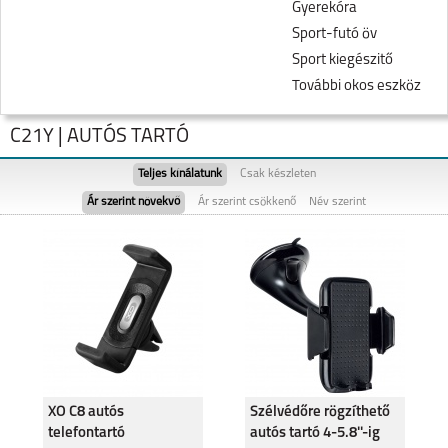
Gyerekóra
Sport-futó öv
Sport kiegészitő
További okos eszköz
C21Y | AUTÓS TARTÓ
Teljes kínálatunk
Csak készleten
Ár szerint növekvő
Ár szerint csökkenő
Név szerint
NOTE 60
REALME NOTE 50
XO C8 autós
Szélvédőre rögzíthető
telefontartó
autós tartó 4-5.8''-ig