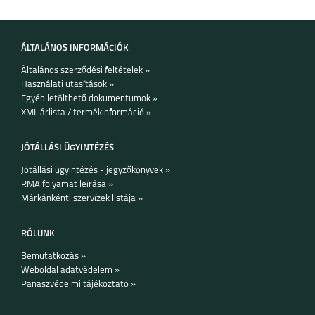
ÁLTALÁNOS INFORMÁCIÓK
Általános szerződési feltételek »
Használati utasítások »
Egyéb letölthető dokumentumok »
XML árlista / termékinformáció »
JÓTÁLLÁSI ÜGYINTÉZÉS
Jótállási ügyintézés - jegyzőkönyvek »
RMA folyamat leírása »
Márkánkénti szervízek listája »
RÓLUNK
Bemutatkozás »
Weboldal adatvédelem »
Panaszvédelmi tájékoztató »