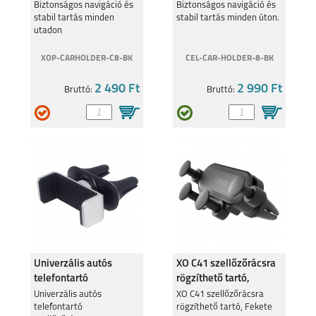
szellőzőrácsra, Fekete
REALME 11 5G
Biztonságos navigáció és
REALME 9 PRO 5G
Biztonságos navigáció és
stabil tartás minden
stabil tartás minden úton.
utadon
XOP-CARHOLDER-C8-BK
CEL-CAR-HOLDER-8-BK
2 490 Ft
2 990 Ft
Bruttó:
Bruttó:
REALME C55
REALME 9 5G
REALME C35
REALMEGT
EXPLORER MASTER
Univerzális autós
XO C41 szellőzőrácsra
telefontartó
rögzíthető tartó,
szellőzőrácsra
Fekete
Univerzális autós
XO C41 szellőzőrácsra
telefontartó
rögzíthető tartó, Fekete