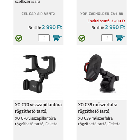
szellőzőrácsra
REALME 8I
REALME C11
CEL-CAR-AIR-VENT2
XOP-CARHOLDER-C41-BK
Eredeti bruttó: 3 490 Ft
2 990 Ft
2 990 Ft
Bruttó:
Bruttó:
8 5G
C21Y
XO C70 visszapillantóra
XO C39 műszerfalra
GT MASTER
C25Y
rögzíthető tartó,
rögzíthető tartó,
Fekete
Fekete
XO C70 visszapillantóra
XO C39 műszerfalra
rögzíthető tartó, Fekete
rögzíthető tartó, Fekete