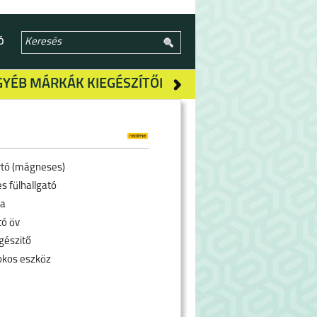
Ó
GYÉB MÁRKÁK KIEGÉSZÍTŐI
rtó (mágneses)
s fülhallgató
ra
tó öv
gészitő
okos eszköz