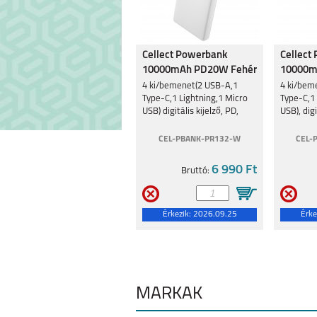
REALME 9 5G
REALME C3
Cellect Powerbank
Cellect
10000mAh PD20W Fehér
10000
PR132 10000mAh
Fekete
4 ki/bemenet(2 USB-A,1
4 ki/bem
Type-C,1 Lightning,1 Micro
Type-C,1 
USB) digitális kijelző, PD,
USB), digi
fehér
fekete
CEL-PBANK-PR132-W
CEL-
8 5G
C21Y
6 990 Ft
Bruttó:
Érkezik:
2026.09.25
Érke
8 PRO
7I
MÁRKÁK