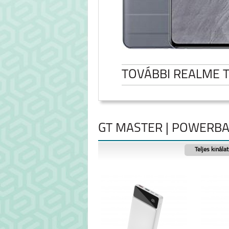
TOVÁBBI REALME 
GT MASTER | POWERB
Teljes kínála
NOTE 60
REALME NOTE