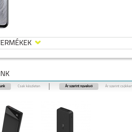
TERMÉKEK
ANK
tunk
Csak készleten
Ár szerint növekvő
Ár szerint csökke
 50
REALME 11 5G
REALME 9 PRO 5G
REALME C55