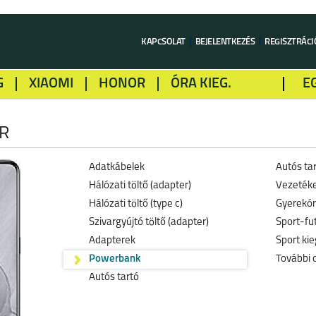
KAPCSOLAT
BEJELENTKEZÉS
REGISZTRÁCI
G
XIAOMI
HONOR
ÓRA KIEG.
E
LME
ALCATEL
GOOGLE
SONY
R
Adatkábelek
Autós ta
Hálózati töltő (adapter)
Vezetéke
Hálózati töltő (type c)
Gyerekó
Szivargyújtó töltő (adapter)
Sport-fu
Adapterek
Sport kie
Powerbank
További 
Autós tartó