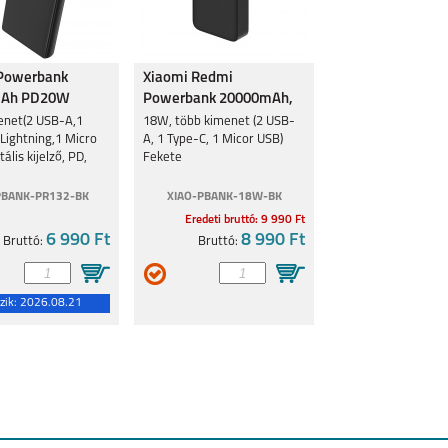
5
REALMEGT
REALME 8I
REALME C11
 Powerbank
Xiaomi Redmi
EXPLORER MASTER
mAh PD20W
Powerbank 20000mAh,
 PR132 10000mAh
18W, Fekete
enet(2 USB-A,1
18W, több kimenet (2 USB-
Lightning,1 Micro
A, 1 Type-C, 1 Micor USB)
tális kijelző, PD,
Fekete
PBANK-PR132-BK
XIAO-PBANK-18W-BK
Eredeti bruttó: 9 990 Ft
GT MASTER
C25Y
8
6 990 Ft
8 990 Ft
Bruttó:
Bruttó:
zik:
2026.08.21