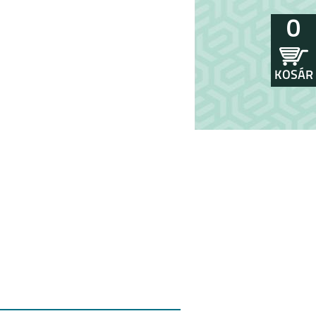
0
KOSÁR