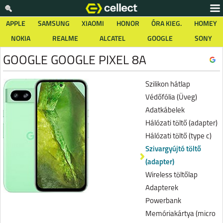
APPLE
SAMSUNG
XIAOMI
HONOR
ÓRA KIEG.
HOMEY
NOKIA
REALME
ALCATEL
GOOGLE
SONY
GOOGLE GOOGLE PIXEL 8A
Szilikon hátlap
Védőfólia (Üveg)
Adatkábelek
Hálózati töltő (adapter)
Hálózati töltő (type c)
Szivargyújtó töltő
(adapter)
Wireless töltőlap
Adapterek
Powerbank
Memóriakártya (micro