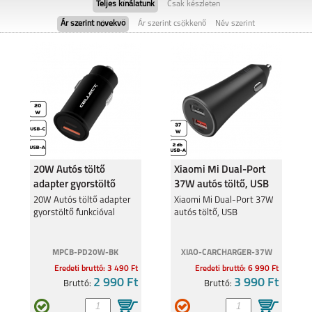
Teljes kínálatunk
Csak készleten
Ár szerint növekvő
Ár szerint csökkenő
Név szerint
GOOGLE PIXEL 9
GOOGLE PIXEL 9 PRO
XL
20W Autós töltő
Xiaomi Mi Dual-Port
adapter gyorstöltő
37W autós töltő, USB
GOOGLE PIXEL 8A
funkcióval
20W Autós töltő adapter
Xiaomi Mi Dual-Port 37W
gyorstöltő funkcióval
autós töltő, USB
MPCB-PD20W-BK
XIAO-CARCHARGER-37W
Eredeti bruttó: 3 490 Ft
Eredeti bruttó: 6 990 Ft
2 990 Ft
3 990 Ft
Bruttó:
Bruttó: