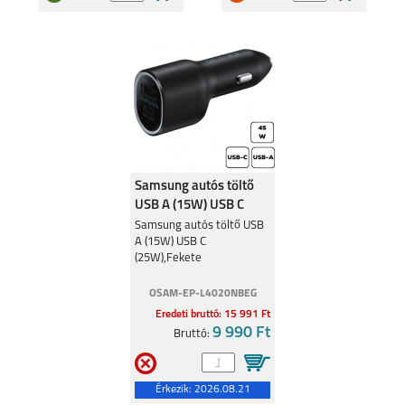
Samsung autós töltő
USB A (15W) USB C
(25W),Fekete
Samsung autós töltő USB
A (15W) USB C
(25W),Fekete
OSAM-EP-L4020NBEG
Eredeti bruttó: 15 991 Ft
9 990 Ft
Bruttó:
Érkezik:
2026.08.21