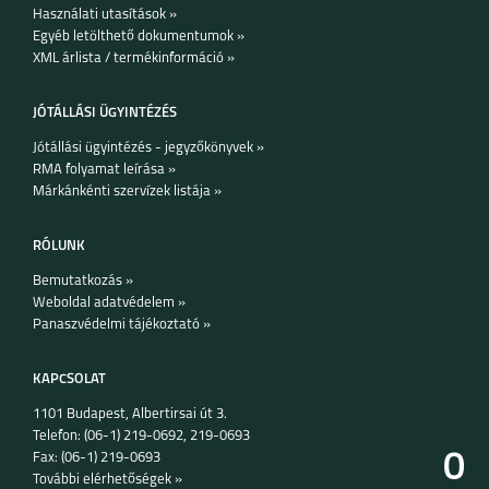
Használati utasítások »
Egyéb letölthető dokumentumok »
XML árlista / termékinformáció »
JÓTÁLLÁSI ÜGYINTÉZÉS
Jótállási ügyintézés - jegyzőkönyvek »
RMA folyamat leírása »
Márkánkénti szervízek listája »
RÓLUNK
Bemutatkozás »
Weboldal adatvédelem »
Panaszvédelmi tájékoztató »
KAPCSOLAT
1101 Budapest, Albertirsai út 3.
Telefon: (06-1) 219-0692, 219-0693
0
Fax: (06-1) 219-0693
További elérhetőségek »