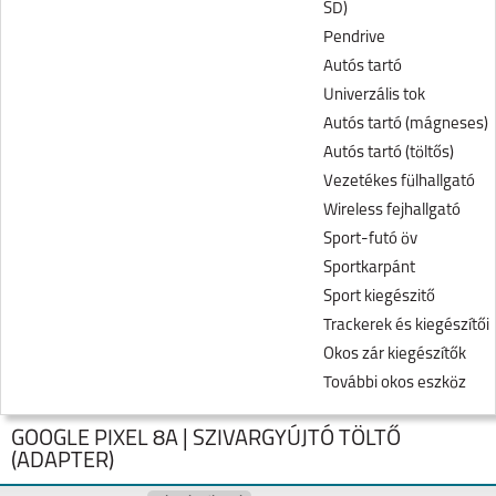
SD)
Pendrive
Autós tartó
Univerzális tok
Autós tartó (mágneses)
Autós tartó (töltős)
Vezetékes fülhallgató
Wireless fejhallgató
Sport-futó öv
Sportkarpánt
Sport kiegészitő
Trackerek és kiegészítői
Okos zár kiegészítők
További okos eszköz
GOOGLE PIXEL 8A | SZIVARGYÚJTÓ TÖLTŐ
(ADAPTER)