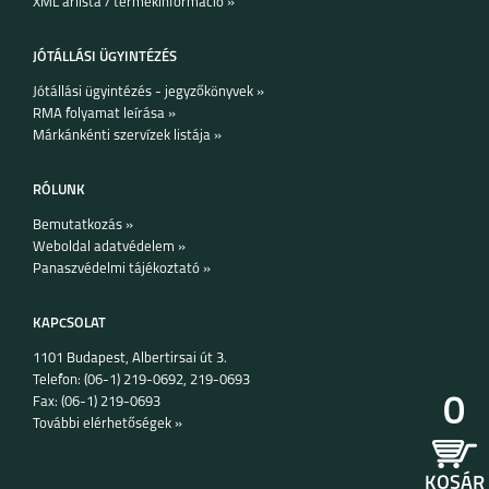
XML árlista / termékinformáció »
JÓTÁLLÁSI ÜGYINTÉZÉS
Jótállási ügyintézés - jegyzőkönyvek »
RMA folyamat leírása »
Márkánkénti szervízek listája »
IPHONE 16 PRO
IPHONE 16
IPHONE 15 PRO MAX
RÓLUNK
Bemutatkozás »
Weboldal adatvédelem »
Panaszvédelmi tájékoztató »
KAPCSOLAT
1101 Budapest, Albertirsai út 3.
IPHONE 15 PLUS
IPHONE 15 PRO
IPHONE 15
Telefon: (06-1) 219-0692, 219-0693
0
Fax: (06-1) 219-0693
További elérhetőségek »
KOSÁR