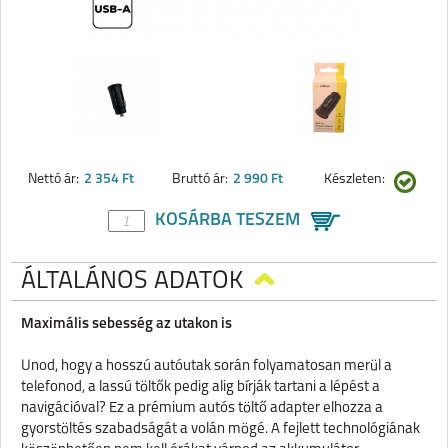
Nettó ár:
2 354 Ft
Bruttó ár:
2 990 Ft
Készleten:
KOSÁRBA TESZEM
ÁLTALÁNOS ADATOK
Maximális sebesség az utakon is
Unod, hogy a hosszú autóutak során folyamatosan merül a
telefonod, a lassú töltők pedig alig bírják tartani a lépést a
navigációval? Ez a prémium autós töltő adapter elhozza a
gyorstöltés szabadságát a volán mögé. A fejlett technológiának