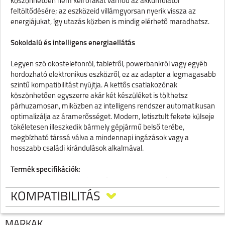
köszönhetően nem kell órákat várnod az akkumulátor
feltöltődésére; az eszközeid villámgyorsan nyerik vissza az
energiájukat, így utazás közben is mindig elérhető maradhatsz.
Sokoldalú és intelligens energiaellátás
Legyen szó okostelefonról, tabletről, powerbankról vagy egyéb
hordozható elektronikus eszközről, ez az adapter a legmagasabb
szintű kompatibilitást nyújtja. A kettős csatlakozónak
köszönhetően egyszerre akár két készüléket is tölthetsz
párhuzamosan, miközben az intelligens rendszer automatikusan
optimalizálja az áramerősséget. Modern, letisztult fekete külseje
tökéletesen illeszkedik bármely gépjármű belső terébe,
megbízható társsá válva a mindennapi ingázások vagy a
hosszabb családi kirándulások alkalmával.
Termék specifikációk:
·
Funkció: Autós töltő adapter gyorstöltő funkciókkal
·
Bemeneti feszültség: DC 12-24V
KOMPATIBILITÁS
·
Kimenetek száma és típusa: 2 darab csatlakozó (1 db
USB-A és 1 db Type-C)
MÁRKÁK
·
USB-A kimenet (QC3.0): 18W