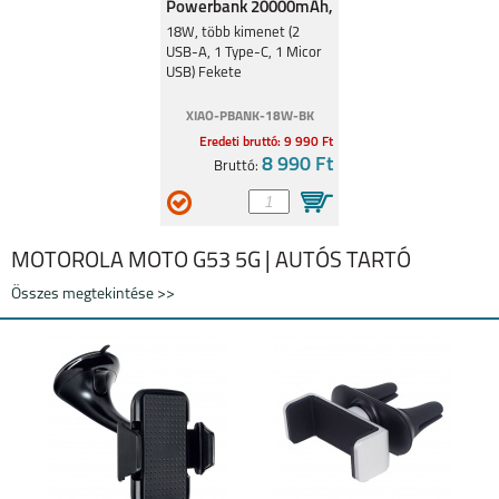
Powerbank 20000mAh,
18W, Fekete
18W, több kimenet (2
USB-A, 1 Type-C, 1 Micor
USB) Fekete
XIAO-PBANK-18W-BK
Eredeti bruttó: 9 990 Ft
8 990 Ft
Bruttó:
MOTOROLA MOTO G53 5G | AUTÓS TARTÓ
Összes megtekintése >>