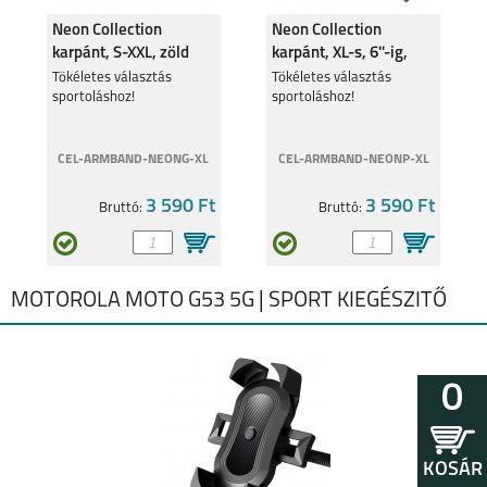
Neon Collection
Neon Collection
karpánt, S-XXL, zöld
karpánt, XL-s, 6''-ig,
pink
Tökéletes választás
Tökéletes választás
sportoláshoz!
sportoláshoz!
CEL-ARMBAND-NEONG-XL
CEL-ARMBAND-NEONP-XL
3 590 Ft
3 590 Ft
Bruttó:
Bruttó:
MOTOROLA MOTO G53 5G | SPORT KIEGÉSZITŐ
0
KOSÁR