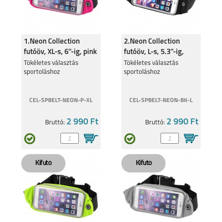
1.Neon Collection
2.Neon Collection
futóöv, XL-s, 6''-ig, pink
futóöv, L-s, 5.3''-ig,
fekete
Tökéletes választás
Tökéletes választás
sportoláshoz
sportoláshoz
CEL-SPBELT-NEON-P-XL
CEL-SPBELT-NEON-BK-L
2 990 Ft
2 990 Ft
Bruttó:
Bruttó: