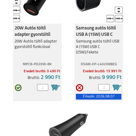
20W Autós töltő
Samsung autós töltő
adapter gyorstöltő
USB A (15W) USB C
funkcióval
(25W),Fekete
20W Autós töltő adapter
Samsung autós töltő USB
gyorstöltő funkcióval
A (15W) USB C
(25W),Fekete
MPCB-PD20W-BK
OSAM-EP-L4020NBEG
Eredeti bruttó: 3 490 Ft
Eredeti bruttó: 15 991 Ft
2 990 Ft
9 990 Ft
Bruttó:
Bruttó:
Érkezik:
2026.08.07