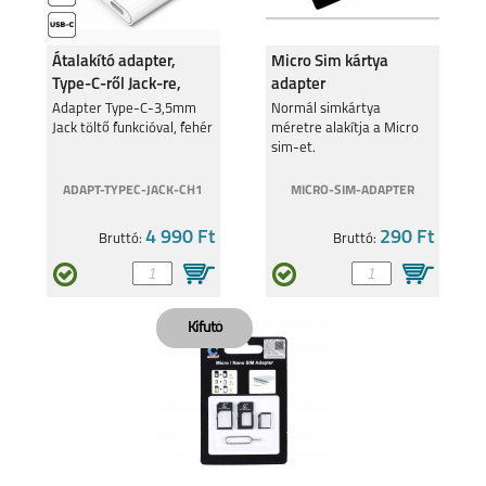
Átalakító adapter,
Micro Sim kártya
Type-C-ről Jack-re,
adapter
Fehér
Adapter Type-C-3,5mm
Normál simkártya
Jack töltő funkcióval, fehér
méretre alakítja a Micro
sim-et.
ADAPT-TYPEC-JACK-CH1
MICRO-SIM-ADAPTER
4 990 Ft
290 Ft
Bruttó:
Bruttó: