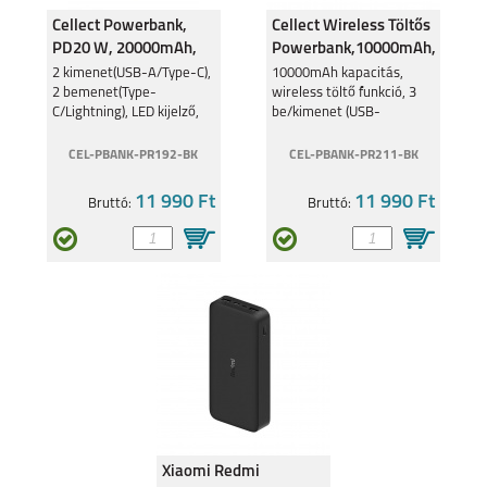
Cellect Powerbank,
Cellect Wireless Töltős
PD20 W, 20000mAh,
Powerbank,10000mAh,
Fekete
Fekete
2 kimenet(USB-A/Type-C),
10000mAh kapacitás,
2 bemenet(Type-
wireless töltő funkció, 3
C/Lightning), LED kijelző,
be/kimenet (USB-
Extra védelem, Fehér
A/2xType-C) kitámasztóval
CEL-PBANK-PR192-BK
CEL-PBANK-PR211-BK
11 990 Ft
11 990 Ft
Bruttó:
Bruttó:
Xiaomi Redmi