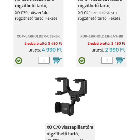
rögzíthető tartó,
rögzíthető tartó,
Fekete
Fekete
XO C39 műszerfalra
XO C41 szellőzőrácsra
rögzíthető tartó, Fekete
rögzíthető tartó, Fekete
XOP-CARHOLDER-C39-BK
XOP-CARHOLDER-C41-BK
Eredeti bruttó: 5 490 Ft
Eredeti bruttó: 3 490 Ft
4 990 Ft
2 990 Ft
Bruttó:
Bruttó:
XO C70 visszapillantóra
rögzíthető tartó,