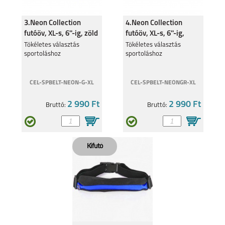
3.Neon Collection
4.Neon Collection
futóöv, XL-s, 6''-ig, zöld
futóöv, XL-s, 6''-ig,
szürke
Tökéletes választás
Tökéletes választás
sportoláshoz
sportoláshoz
CEL-SPBELT-NEON-G-XL
CEL-SPBELT-NEONGR-XL
2 990 Ft
2 990 Ft
Bruttó:
Bruttó: