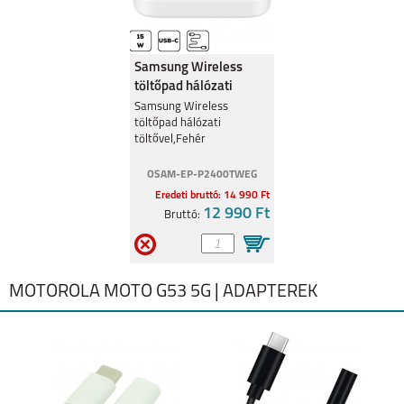
Samsung Wireless
töltőpad hálózati
töltővel,Fehér
Samsung Wireless
töltőpad hálózati
töltővel,Fehér
OSAM-EP-P2400TWEG
Eredeti bruttó: 14 990 Ft
12 990 Ft
Bruttó:
MOTOROLA MOTO G53 5G | ADAPTEREK