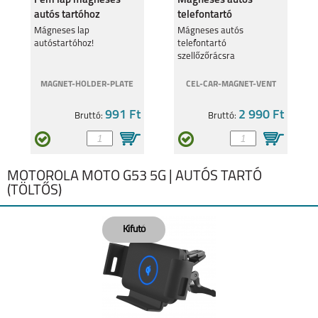
Fém lap mágneses
Mágneses autós
autós tartóhoz
telefontartó
szellőzőrácsra
Mágneses lap
Mágneses autós
autóstartóhoz!
telefontartó
szellőzőrácsra
MAGNET-HOLDER-PLATE
CEL-CAR-MAGNET-VENT
991 Ft
2 990 Ft
Bruttó:
Bruttó:
MOTOROLA MOTO G53 5G | AUTÓS TARTÓ
(TÖLTŐS)