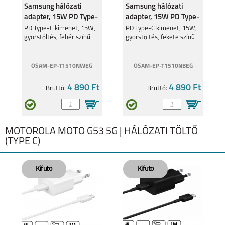
Samsung hálózati
Samsung hálózati
adapter, 15W PD Type-
adapter, 15W PD Type-
C, Fehér
C, Fekete
PD Type-C kimenet, 15W,
PD Type-C kimenet, 15W,
gyorstöltés, fehér színű
gyorstöltés, fekete színű
OSAM-EP-T1510NWEG
OSAM-EP-T1510NBEG
4 890 Ft
4 890 Ft
Bruttó:
Bruttó:
MOTOROLA MOTO G53 5G | HÁLÓZATI TÖLTŐ
(TYPE C)