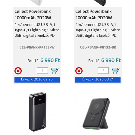
Cellect Powerbank
Cellect Powerbank
10000mAh PD20W
10000mAh PD20W
Fehér PR132
Fekete PR132
4 ki/bemenet(2 USB-A,1
4 ki/bemenet(2 USB-A,1
Type-C,1 Lightning,1 Micro
Type-C,1 Lightning,1 Micro
10000mAh
10000mAh
USB) digitális kijelző, PD,
USB), digitális kijelző, PD,
fehér
fekete
CEL-PBANK-PR132-W
CEL-PBANK-PR132-BK
6 990 Ft
6 990 Ft
Bruttó:
Bruttó:
Érkezik:
2026.09.25
Érkezik:
2026.08.21