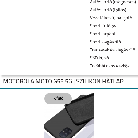
Autós tartó (mágneses)
Autós tartó (töltős)
Vezetékes fülhallgató
Sport-futó öv
Sportkarpánt
Sport kiegészitő
Trackerek és kiegészítői
SSD külső
További okos eszköz
MOTOROLA MOTO G53 5G | SZILIKON HÁTLAP
MOTOROLA EDGE 50
MOTO G05
FUSION 5G