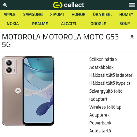
APPLE
SAMSUNG
XIAOMI
HONOR
ÓRA KIEG.
HOMEY
NOKIA
REALME
ALCATEL
GOOGLE
SONY
MOTOROLA MOTOROLA MOTO G53
5G
Szilikon hátlap
Adatkábelek
Hálózati töltő (adapter)
Hálózati töltő (type c)
Szivargyújtó töltő
(adapter)
Wireless töltőlap
Adapterek
Powerbank
Autós tartó