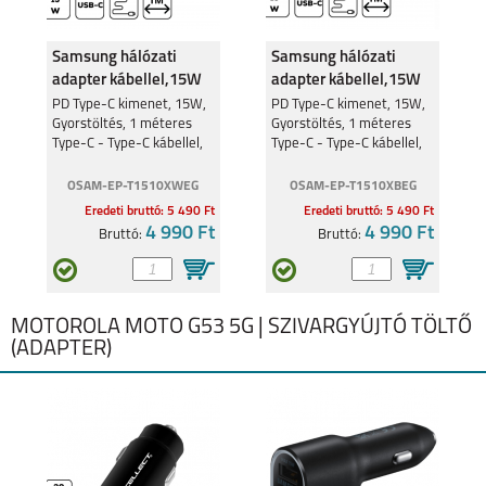
Samsung hálózati
Samsung hálózati
adapter kábellel,15W
adapter kábellel,15W
Fekete
PD Type-C kimenet, 15W,
PD Type-C kimenet, 15W,
Gyorstöltés, 1 méteres
Gyorstöltés, 1 méteres
Type-C - Type-C kábellel,
Type-C - Type-C kábellel,
Fehér
Fekete
OSAM-EP-T1510XWEG
OSAM-EP-T1510XBEG
Eredeti bruttó: 5 490 Ft
Eredeti bruttó: 5 490 Ft
4 990 Ft
4 990 Ft
Bruttó:
Bruttó:
MOTOROLA MOTO G53 5G | SZIVARGYÚJTÓ TÖLTŐ
(ADAPTER)