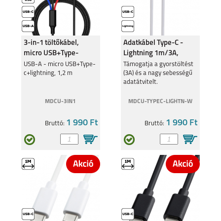
MOTOROLA G84 5G
MOTOROLA G54 5G
3-in-1 töltőkábel,
Adatkábel Type-C -
micro USB+Type-
Lightning 1m/3A,
c+lightning
Fehér
USB-A - micro USB+Type-
Támogatja a gyorstöltést
c+lightning, 1,2 m
(3A) és a nagy sebességű
MOTOROLA MOTO
MOTOROLA MOTO
adatátvitelt.
G53 5G
E13
MDCU-3IN1
MDCU-TYPEC-LIGHTN-W
1 990 Ft
1 990 Ft
Bruttó:
Bruttó:
MOTOROLA EDGE 30
MOTO G62 5G
5G