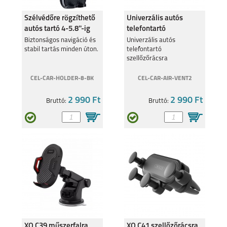
Szélvédőre rögzíthető
Univerzális autós
autós tartó 4-5.8''-ig
telefontartó
szellőzőrácsra
Biztonságos navigáció és
Univerzális autós
stabil tartás minden úton.
telefontartó
szellőzőrácsra
CEL-CAR-HOLDER-8-BK
CEL-CAR-AIR-VENT2
2 990 Ft
2 990 Ft
Bruttó:
Bruttó:
XO C39 műszerfalra
XO C41 szellőzőrácsra