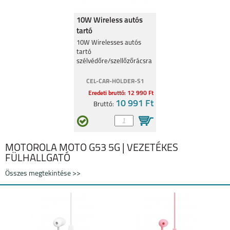
10W Wireless autós
tartó
szélvédőre/szellőzőrácsra
10W Wirelesses autós
tartó
szélvédőre/szellőzőrácsra
CEL-CAR-HOLDER-S1
Eredeti bruttó: 12 990 Ft
10 991 Ft
Bruttó:
MOTOROLA MOTO G53 5G | VEZETÉKES
FÜLHALLGATÓ
Összes megtekintése >>