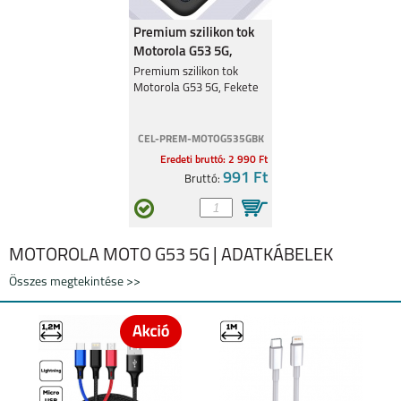
Premium szilikon tok
Motorola G53 5G,
Fekete
Premium szilikon tok
Motorola G53 5G, Fekete
MOTOROLA MOTO
MOTOROLA MOTO
G35 5G
G24
CEL-PREM-MOTOG535GBK
Eredeti bruttó: 2 990 Ft
991 Ft
Bruttó:
MOTOROLA MOTO G53 5G | ADATKÁBELEK
MOTOROLA EDGE 40
MOTOROLA MOTO
G34 5G
Összes megtekintése >>