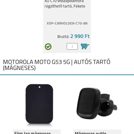
Fekete
XO C70 visszapillantóra
rögzíthető tartó, Fekete
XOP-CARHOLDER-C70-BK
2 990 Ft
Bruttó:
MOTOROLA MOTO G53 5G | AUTÓS TARTÓ
(MÁGNESES)