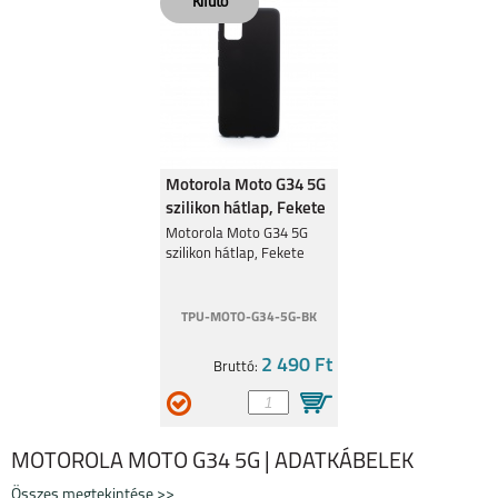
MOTOROLA EDGE 50
MOTO G05
FUSION 5G
Motorola Moto G34 5G
szilikon hátlap, Fekete
Motorola Moto G34 5G
szilikon hátlap, Fekete
MOTOROLA MOTO
MOTOROLA MOTO
G35 5G
G24
TPU-MOTO-G34-5G-BK
2 490 Ft
Bruttó:
MOTOROLA MOTO G34 5G | ADATKÁBELEK
MOTOROLA EDGE 40
MOTOROLA MOTO
G34 5G
Összes megtekintése >>