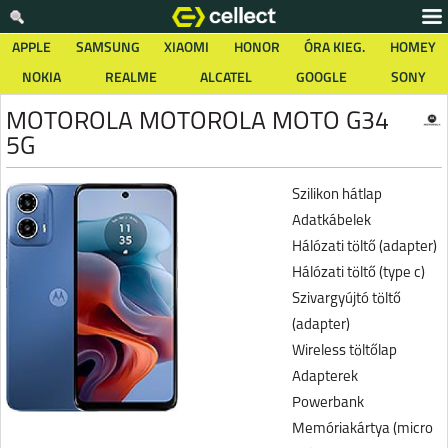
APPLE
SAMSUNG
XIAOMI
HONOR
ÓRA KIEG.
HOMEY
NOKIA
REALME
ALCATEL
GOOGLE
SONY
MOTOROLA MOTOROLA MOTO G34
5G
Szilikon hátlap
Adatkábelek
Hálózati töltő (adapter)
Hálózati töltő (type c)
Szivargyújtó töltő
(adapter)
Wireless töltőlap
Adapterek
Powerbank
Memóriakártya (micro