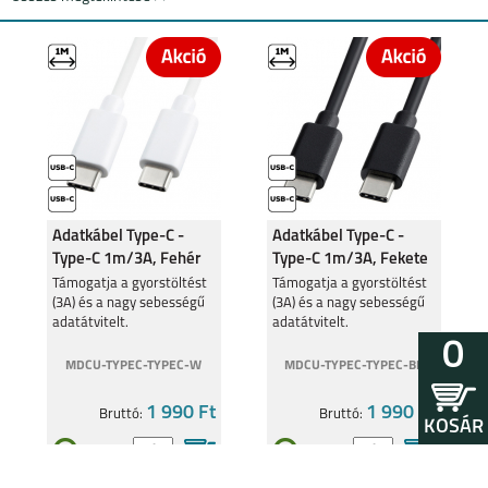
MOTOROLA G84 5G
MOTOROLA G54 5G
Adatkábel Type-C -
Adatkábel Type-C -
Type-C 1m/3A, Fehér
Type-C 1m/3A, Fekete
Támogatja a gyorstöltést
Támogatja a gyorstöltést
(3A) és a nagy sebességű
(3A) és a nagy sebességű
MOTOROLA MOTO
MOTOROLA MOTO
adatátvitelt.
adatátvitelt.
G53 5G
E13
0
MDCU-TYPEC-TYPEC-W
MDCU-TYPEC-TYPEC-BK
1 990 Ft
1 990 Ft
Bruttó:
Bruttó:
KOSÁR