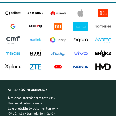
ÁLTALÁNOS INFORMÁCIÓK
Általános szerződési feltételek »
Használati utasítások »
Egyéb letölthető dokumentumok »
XML árlista / termékinformáció »