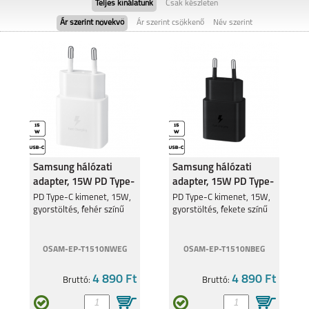
Teljes kínálatunk
Csak készleten
Ár szerint növekvő
Ár szerint csökkenő
Név szerint
MOTOROLA EDGE 50
MOTO G05
FUSION 5G
Samsung hálózati
Samsung hálózati
adapter, 15W PD Type-
adapter, 15W PD Type-
MOTOROLA MOTO
MOTOROLA MOTO
G35 5G
G24
C, Fehér
C, Fekete
PD Type-C kimenet, 15W,
PD Type-C kimenet, 15W,
gyorstöltés, fehér színű
gyorstöltés, fekete színű
OSAM-EP-T1510NWEG
OSAM-EP-T1510NBEG
4 890 Ft
4 890 Ft
Bruttó:
Bruttó:
MOTOROLA EDGE 40
MOTOROLA MOTO
G34 5G