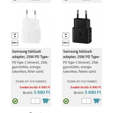
MOTOROLA G84 5G
MOTOROLA G54 5G
Samsung hálózati
Samsung hálózati
adapter, 25W PD Type-
adapter, 25W PD Type-
C
C
PD Type-C kimenet, 25W,
PD Type-C kimenet, 25W,
gyorstöltés, energia
gyorstöltés, energia
takarékos, fehér színű
takarékos, fekete színű
MOTOROLA MOTO
MOTOROLA MOTO
G53 5G
E13
OSAM-EP-T2510NWEG
OSAM-EP-T2510NBEG
Eredeti bruttó: 6 990 Ft
Eredeti bruttó: 6 990 Ft
5 690 Ft
5 690 Ft
Bruttó:
Bruttó: