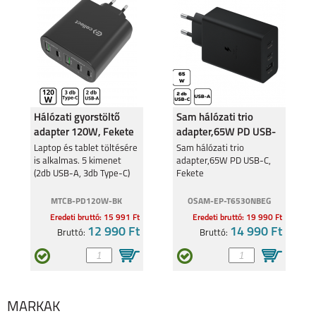
MOTOROLA EDGE 30
MOTO G62 5G
5G
MOTO E20
MOTO G31
Hálózati gyorstöltő
Sam hálózati trio
adapter 120W, Fekete
adapter,65W PD USB-
C, Fekete
Laptop és tablet töltésére
Sam hálózati trio
is alkalmas. 5 kimenet
adapter,65W PD USB-C,
(2db USB-A, 3db Type-C)
Fekete
MTCB-PD120W-BK
OSAM-EP-T6530NBEG
Eredeti bruttó: 15 991 Ft
Eredeti bruttó: 19 990 Ft
G60S
12 990 Ft
14 990 Ft
Bruttó:
Bruttó:
MÁRKÁK