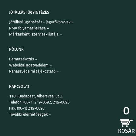
JÓTÁLLÁSI ÜGYINTÉZÉS
Jótállási ügyintézés - jegyzőkönyvek »
RMA folyamat leírása »
Márkánkénti szervízek listája »
RÓLUNK
Bemutatkozás »
Weboldal adatvédelem »
Panaszvédelmi tájékoztató »
KAPCSOLAT
1101 Budapest, Albertirsai út 3.
Telefon: (06-1) 219-0692, 219-0693
0
Fax: (06-1) 219-0693
További elérhetőségek »
KOSÁR