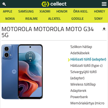
APPLE
SAMSUNG
XIAOMI
HONOR
ÓRA KIEG.
HOMEY
NOKIA
REALME
ALCATEL
GOOGLE
SONY
MOTOROLA MOTOROLA MOTO G34
5G
Szilikon hátlap
Adatkábelek
Hálózati töltő (adapter)
Hálózati töltő (type c)
Szivargyújtó töltő
(adapter)
Wireless töltőlap
Adapterek
Powerbank
Memóriakártya (micro