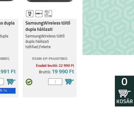
s dupla
SamsungWireless töltő
dupla hálózati
töltővel,Feke
dupla
SamsungWireless töltő
dupla hálózati
töltővel,Fekete
0BBEG
OSAM-EP-P5400TBEG
Eredeti bruttó: 22 990 Ft
 991 Ft
19 990 Ft
Bruttó:
0
8.14
KOSÁR