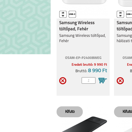
MOTOROLA MOTO
MOTOROLA G8
Samsung Wireless
Samsun
G34 5G
töltőpad, Fehér
töltőpad
töltővel
Samsung Wireless töltőpad,
Samsung 
Fehér
hálózati 
OSAM-EP-P2400BWEG
OSAM
Eredeti bruttó: 9 990 Ft
Ere
MOTOROLA EDGE 30
MOTO G62 
8 990 Ft
Bruttó:
B
5G