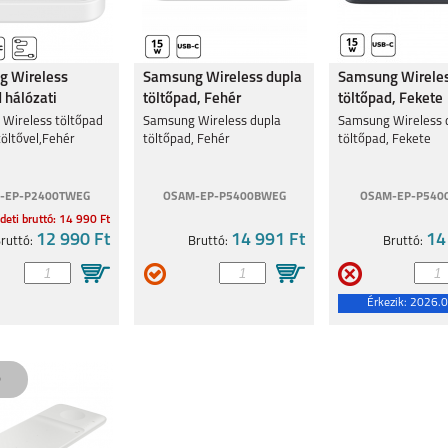
4 5G
MOTOROLA G54 5G
MOTOROLA MOTO
MOTOROLA MOTO
g Wireless
Samsung Wireless dupla
Samsung Wireles
G53 5G
E13
 hálózati
töltőpad, Fehér
töltőpad, Fekete
,Fehér
Wireless töltőpad
Samsung Wireless dupla
Samsung Wireless 
töltővel,Fehér
töltőpad, Fehér
töltőpad, Fekete
-EP-P2400TWEG
OSAM-EP-P5400BWEG
OSAM-EP-P540
deti bruttó: 14 990 Ft
5G
MOTO E20
MOTO G31
G60S
12 990 Ft
14 991 Ft
14
ruttó:
Bruttó:
Bruttó:
Érkezik:
2026.0