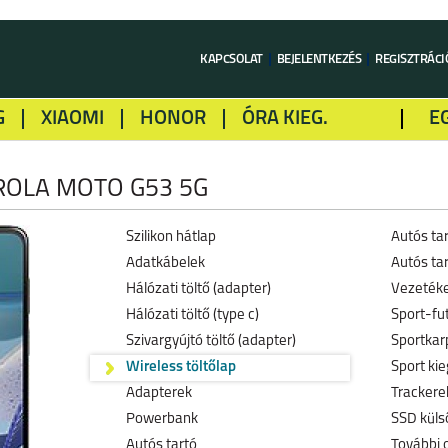
KAPCSOLAT
BEJELENTKEZÉS
REGISZTRÁCI
G
XIAOMI
HONOR
ÓRA KIEG.
E
LME
ALCATEL
GOOGLE
SONY
OLA MOTO G53 5G
Szilikon hátlap
Autós ta
Adatkábelek
Autós tar
Hálózati töltő (adapter)
Vezetéke
Hálózati töltő (type c)
Sport-fu
Szivargyújtó töltő (adapter)
Sportkar
Wireless töltőlap
Sport kie
Adapterek
Trackerek
Powerbank
SSD küls
Autós tartó
További 