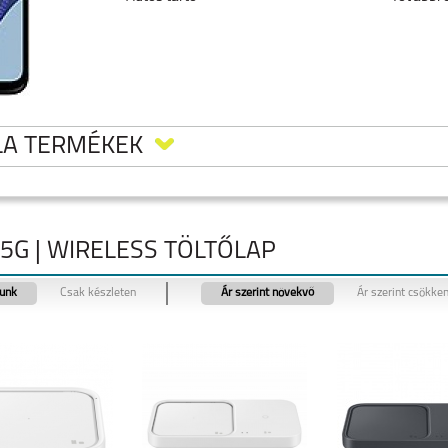
LA TERMÉKEK
G | WIRELESS TÖLTŐLAP
tunk
Csak készleten
Ár szerint növekvő
Ár szerint csökke
5
MOTOROLA MOTO
MOTOROLA MOTO
MOTOROLA EDGE 40
G35 5G
G24