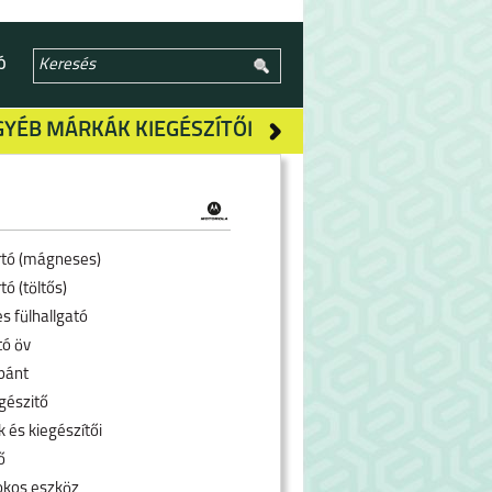
Ó
GYÉB MÁRKÁK KIEGÉSZÍTŐI
rtó (mágneses)
tó (töltős)
s fülhallgató
tó öv
pánt
gészitő
 és kiegészítői
ő
okos eszköz