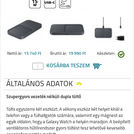
Nettó ár:
15 740 Ft
Bruttó ár:
19 990 Ft
Készleten:
KOSÁRBA TESZEM
ÁLTALÁNOS ADATOK
Szupergyors vezeték nélküli dupla töltő
Tölts egyszerre két eszközt. A vékony eszköz két helyet kínál a
telefon vagy a fülhallgatók számára, valamint egy mágnest az
egyik oldalon, hogy a Galaxy Watch a helyén maradjon. A beépített
ventilátoros hűtőrendszer gyors töltést tesz lehetővé kevesebb