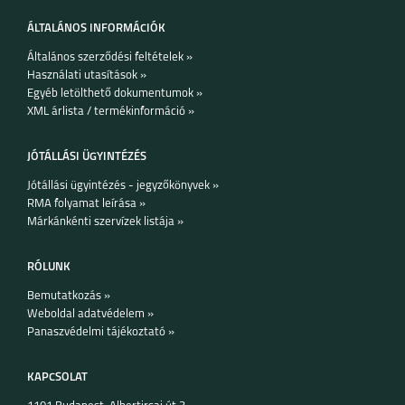
ÁLTALÁNOS INFORMÁCIÓK
Általános szerződési feltételek »
Használati utasítások »
Egyéb letölthető dokumentumok »
IPHONE 16 PLUS
IPHONE 16 PRO
IPHONE 16
XML árlista / termékinformáció »
JÓTÁLLÁSI ÜGYINTÉZÉS
Jótállási ügyintézés - jegyzőkönyvek »
RMA folyamat leírása »
Márkánkénti szervízek listája »
IPHONE 15 PRO MAX
IPHONE 15 PLUS
IPHONE 15 PRO
RÓLUNK
Bemutatkozás »
Weboldal adatvédelem »
Panaszvédelmi tájékoztató »
KAPCSOLAT