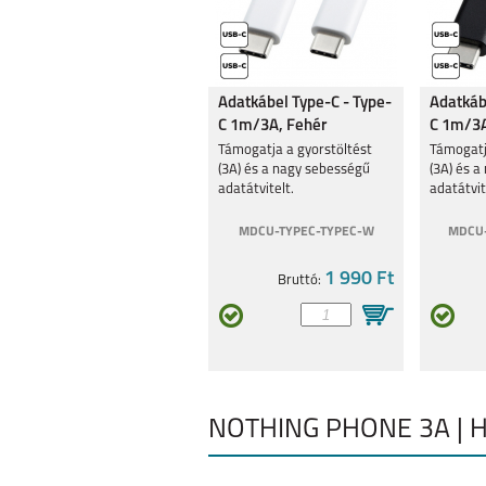
Adatkábel Type-C - Type-
Adatkáb
C 1m/3A, Fehér
C 1m/3A
Támogatja a gyorstöltést
Támogatj
(3A) és a nagy sebességű
(3A) és 
adatátvitelt.
adatátvit
MDCU-TYPEC-TYPEC-W
MDCU-
1 990 Ft
Bruttó:
NOTHING PHONE 3A | 