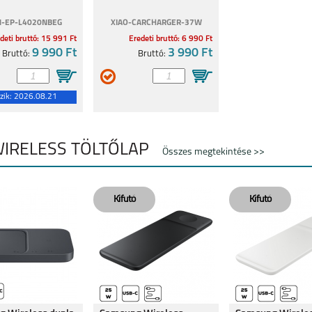
-EP-L4020NBEG
XIAO-CARCHARGER-37W
deti bruttó: 15 991 Ft
Eredeti bruttó: 6 990 Ft
9 990 Ft
3 990 Ft
Bruttó:
Bruttó:
zik:
2026.08.21
WIRELESS TÖLTŐLAP
Összes megtekintése >>