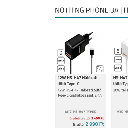
NOTHING PHONE 3A | H
12W HS-H47 Hálózati
HS-H47 
töltő Type-C
töltő Ty
csatlakozó,2.4A
Fehér
12W HS-H47 Hálózati töltő
30W telj
Type-C csatlakozással, 2.4A
MTC-HS-H47-TYPEC
MTC-H
Eredeti bruttó: 3 490 Ft
2 990 Ft
Bruttó: