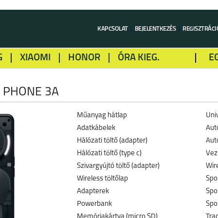
KAPCSOLAT
BEJELENTKEZÉS
REGISZTRÁCI
G
XIAOMI
HONOR
ÓRA KIEG.
E
LME
ALCATEL
GOOGLE
SONY
 PHONE 3A
Műanyag hátlap
Univ
Adatkábelek
Aut
Hálózati töltő (adapter)
Autó
Hálózati töltő (type c)
Vez
Szivargyújtó töltő (adapter)
Wire
Wireless töltőlap
Spo
Adapterek
Spo
Powerbank
Spo
Memóriakártya (micro SD)
Trac