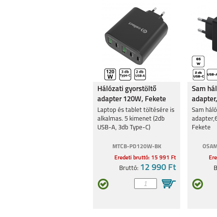
Hálózati gyorstöltő
Sam háló
adapter 120W, Fekete
adapter
Fekete
Laptop és tablet töltésére is
Sam hálóz
alkalmas. 5 kimenet (2db
adapter,
USB-A, 3db Type-C)
Fekete
MTCB-PD120W-BK
OSAM
Eredeti bruttó: 15 991 Ft
Ere
12 990 Ft
Bruttó:
B