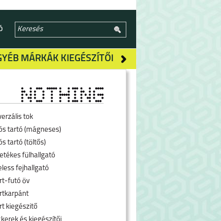
Ó
GYÉB MÁRKÁK KIEGÉSZÍTŐI
erzális tok
ós tartó (mágneses)
s tartó (töltős)
etékes fülhallgató
less fejhallgató
rt-futó öv
rtkarpánt
rt kiegészitő
kerek és kiegészítői