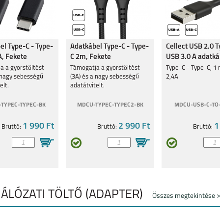
el Type-C - Type-
Adatkábel Type-C - Type-
Cellect USB 2.0 T
, Fekete
C 2m, Fekete
USB 3.0 A adatká
a a gyorstöltést
Támogatja a gyorstöltést
Type-C - Type-C, 1 
a nagy sebességű
(3A) és a nagy sebességű
2,4A
elt.
adatátvitelt.
TYPEC-TYPEC-BK
MDCU-TYPEC-TYPEC2-BK
MDCU-USB-C-TO
1 990 Ft
2 990 Ft
1
Bruttó:
Bruttó:
Bruttó:
HÁLÓZATI TÖLTŐ (ADAPTER)
Összes megtekintése 