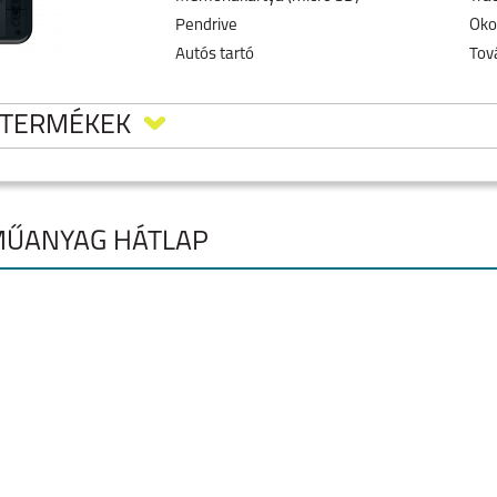
Pendrive
Oko
Autós tartó
Tov
 TERMÉKEK
MŰANYAG HÁTLAP
E (1)
NOTHING PHONE 3A