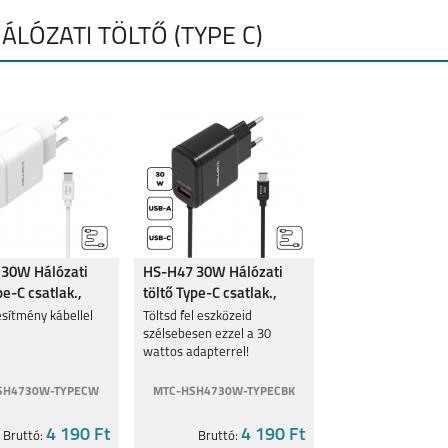
ÁLÓZATI TÖLTŐ (TYPE C)
30W Hálózati
HS-H47 30W Hálózati
pe-C csatlak.,
töltő Type-C csatlak.,
Fekete
esítmény kábellel
Töltsd fel eszközeid
szélsebesen ezzel a 30
wattos adapterrel!
SH4730W-TYPECW
MTC-HSH4730W-TYPECBK
4 190 Ft
4 190 Ft
Bruttó:
Bruttó: