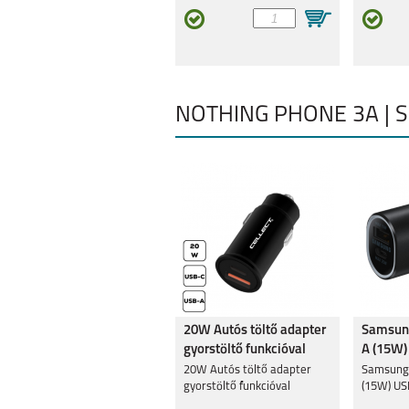
NOTHING PHONE 3A | S
20W Autós töltő adapter
Samsung
gyorstöltő funkcióval
A (15W)
(25W),F
20W Autós töltő adapter
Samsung 
gyorstöltő funkcióval
(15W) US