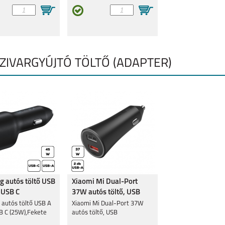
ZIVARGYÚJTÓ TÖLTŐ (ADAPTER)
 autós töltő USB
Xiaomi Mi Dual-Port
 USB C
37W autós töltő, USB
ekete
autós töltő USB A
Xiaomi Mi Dual-Port 37W
B C (25W),Fekete
autós töltő, USB