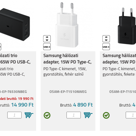
zati trio
Samsung hálózati
Samsung hálózat
,65W PD USB-C,
adapter, 15W PD Type-C,
adapter, 15W PD
Fehér
Fekete
ati trio
PD Type-C kimenet, 15W,
PD Type-C kimenet
65W PD USB-C,
gyorstöltés, fehér színű
gyorstöltés, fekete
-EP-T6530NBEG
OSAM-EP-T1510NWEG
OSAM-EP-T151
deti bruttó: 19 990 Ft
14 990 Ft
4 890 Ft
4
ruttó:
Bruttó:
Bruttó: