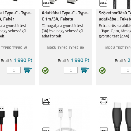
el Type-C - Type-
Adatkábel Type-C - Type-
Szövetborítású T
, Fehér
C 1m/3A, Fekete
adatkábel, Feket
a a gyorstöltést
Támogatja a gyorstöltést
Extra erős kialakít
a nagy sebességű
(3A) és a nagy sebességű
- Type-C,1m, támog
elt.
adatátvitelt.
gyorstöltést (2,4A)
-TYPEC-TYPEC-W
MDCU-TYPEC-TYPEC-BK
MDCU-TEXT-TYP
1 990 Ft
1 990 Ft
2
Bruttó:
Bruttó:
Bruttó: