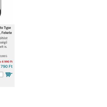
to Type
, Fekete
öltést
ességű
lt is.
0JBEG
ó: 6 990 Ft
 790 Ft