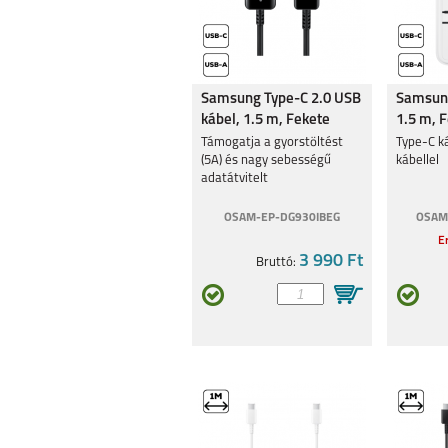
Samsung Type-C 2.0 USB
Samsung
kábel, 1.5 m, Fekete
1.5 m, 
Támogatja a gyorstöltést
Type-C ká
(5A) és nagy sebességű
kábellel
adatátvitelt
OSAM-EP-DG930IBEG
OSAM
Er
3 990 Ft
Bruttó: