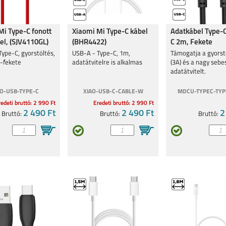
Mi Type-C fonott
Xiaomi Mi Type-C kábel
Adatkábel Type-C
el, (SJV4110GL)
(BHR4422)
C 2m, Fekete
ype-C, gyorstöltés,
USB-A - Type-C, 1m,
Támogatja a gyorst
s-fekete
adatátvitelre is alkalmas
(3A) és a nagy seb
adatátvitelt.
AO-USB-TYPE-C
XIAO-USB-C-CABLE-W
MDCU-TYPEC-TYP
edeti bruttó: 2 990 Ft
Eredeti bruttó: 2 990 Ft
2 490 Ft
2 490 Ft
2
Bruttó:
Bruttó:
Bruttó: