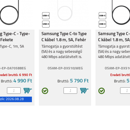
 Type-C - Type-
Samsung Type C-to Type
Samsung Type C-
 Fekete
C kábel 1.8 m, 5A, Fehér
C kábel 1.8 m, 5A
 Type-C, 1m, 5A
Támogatja a gyorstöltést
Támogatja a gyorst
(5A) és a nagy sebességű
(5A) és a nagy seb
480 Mbps adatátvitelt is.
480 Mbps adatátvite
-EP-DA705BBEG
OSAM-EP-DX510JWEG
OSAM-EP-DX51
edeti bruttó: 6 990 Ft
Eredeti brutt
4 990 Ft
5 790 Ft
5
Bruttó:
Bruttó:
Bruttó:
zik:
2026.08.28