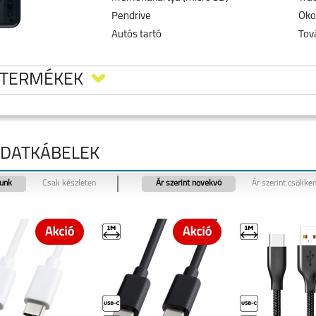
Pendrive
Oko
Autós tartó
Tov
 TERMÉKEK
ADATKÁBELEK
tunk
Csak készleten
Ár szerint növekvő
Ár szerint csökke
E (1)
NOTHING PHONE 3A