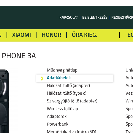
KAPCSOLAT
BEJELENTKEZÉS
REGISZTRÁCI
G
XIAOMI
HONOR
ÓRA KIEG.
E
LME
ALCATEL
GOOGLE
SONY
 PHONE 3A
Műanyag hátlap
Univ
Adatkábelek
Aut
Hálózati töltő (adapter)
Autó
Hálózati töltő (type c)
Vez
Szivargyújtó töltő (adapter)
Wire
Wireless töltőlap
Spo
Adapterek
Spo
Powerbank
Spo
Memóriakártya (micro SD)
Trac