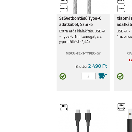
Szövetborítású Type-C
Xiaomi 
adatkábel, Szürke
adatkáb
Extra erős kialakítás, USB-A
USB-A - T
- Type-C,1m, támogatja a
1m, piro
gyorstöltést (2,4A)
MDCU-TEXT-TYPEC-GY
XI
Er
2 490 Ft
Bruttó: