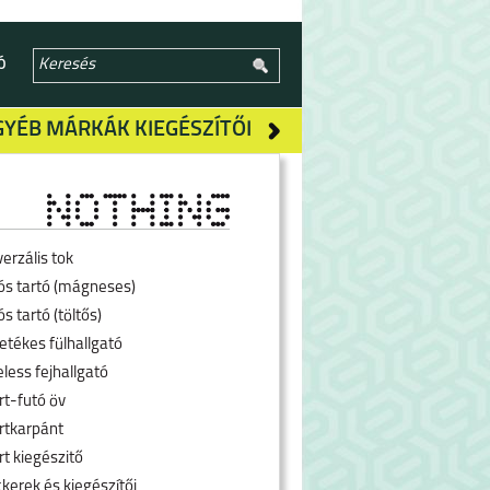
Ó
GYÉB MÁRKÁK KIEGÉSZÍTŐI
erzális tok
ós tartó (mágneses)
s tartó (töltős)
etékes fülhallgató
less fejhallgató
rt-futó öv
rtkarpánt
rt kiegészitő
kerek és kiegészítői