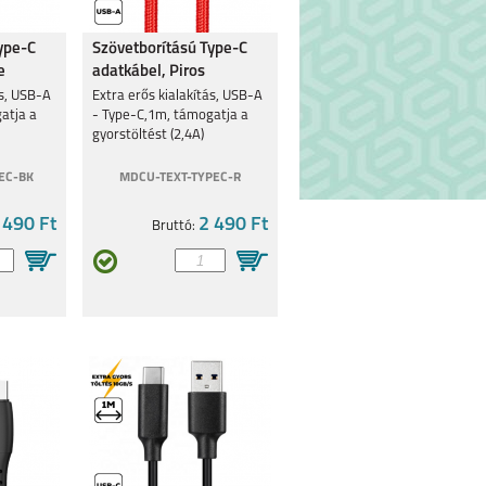
ype-C
Szövetborítású Type-C
e
adatkábel, Piros
ás, USB-A
Extra erős kialakítás, USB-A
atja a
- Type-C,1m, támogatja a
gyorstöltést (2,4A)
EC-BK
MDCU-TEXT-TYPEC-R
 490 Ft
2 490 Ft
Bruttó: