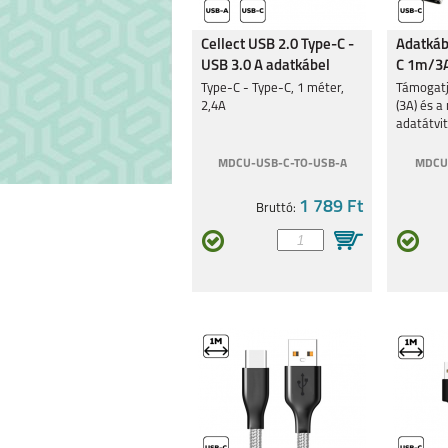
Cellect USB 2.0 Type-C -
Adatkáb
USB 3.0 A adatkábel
C 1m/3A
Type-C - Type-C, 1 méter,
Támogatj
2,4A
(3A) és 
adatátvit
MDCU-USB-C-TO-USB-A
MDCU
1 789 Ft
Bruttó: