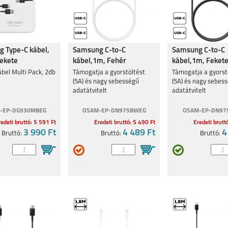
 Type-C kábel,
Samsung C-to-C
Samsung C-to-C
Fekete
kábel,1m, Fehér
kábel,1m, Feket
bel Multi Pack, 2db
Támogatja a gyorstöltést
Támogatja a gyorst
(5A) és nagy sebességű
(5A) és nagy sebes
adatátvitelt
adatátvitelt
-EP-DG930MBEG
OSAM-EP-DN975BWEG
OSAM-EP-DN97
edeti bruttó: 5 591 Ft
Eredeti bruttó: 5 490 Ft
Eredeti brutt
3 990 Ft
4 489 Ft
4
Bruttó:
Bruttó:
Bruttó: