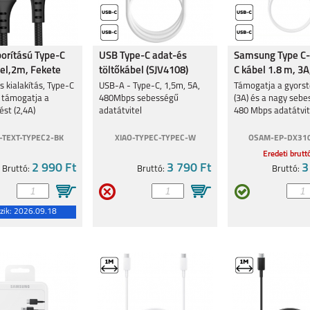
borítású Type-C
USB Type-C adat-és
Samsung Type C-
el,2m, Fekete
töltőkábel (SJV4108)
C kábel 1.8 m, 3A
s kialakítás, Type-C
USB-A - Type-C, 1,5m, 5A,
Támogatja a gyorst
, támogatja a
480Mbps sebességű
(3A) és a nagy seb
ést (2,4A)
adatátvitel
480 Mbps adatátvite
TEXT-TYPEC2-BK
XIAO-TYPEC-TYPEC-W
OSAM-EP-DX31
Eredeti brutt
2 990 Ft
3 790 Ft
3
Bruttó:
Bruttó:
Bruttó:
zik:
2026.09.18