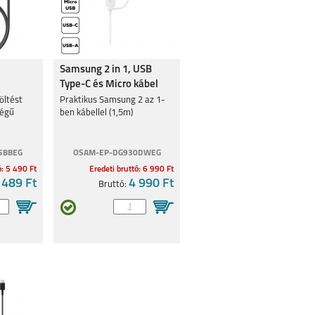
Samsung 2 in 1, USB
e
Type-C és Micro kábel
öltést
Praktikus Samsung 2 az 1-
ségű
ben kábellel (1,5m)
5BBEG
OSAM-EP-DG930DWEG
ó: 5 490 Ft
Eredeti bruttó: 6 990 Ft
 489 Ft
4 990 Ft
Bruttó: