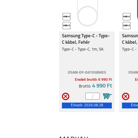
Samsung Type-C - Type-
Samsung
C kábel, Fehér
C kábel,
Type-C - Type-C, 1m, 5A
Type-C -
OSAM-EP-DA705BWEG
OSAM
Eredeti bruttó: 6 990 Ft
Er
4 990 Ft
Bruttó:
Érkezik:
2026.08.28
Érke