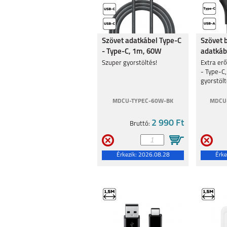
Szövet adatkábel Type-C
Szövet 
- Type-C, 1m, 60W
adatkáb
Szuper gyorstöltés!
Extra erő
- Type-C
gyorstölt
MDCU-TYPEC-60W-BK
MDCU-
2 990 Ft
Bruttó:
Érkezik:
2026.08.28
Érke