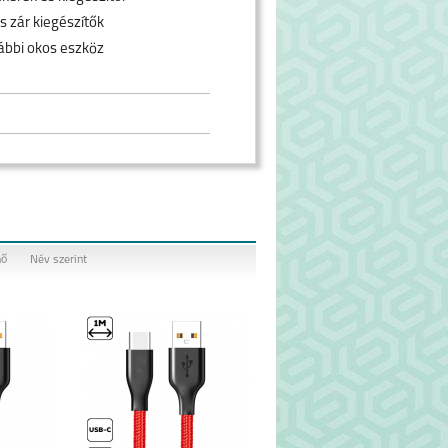
s zár kiegészítők
ábbi okos eszköz
nő
Név szerint