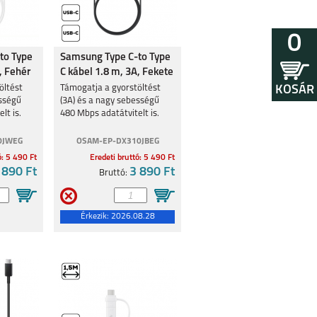
0
to Type
Samsung Type C-to Type
, Fehér
C kábel 1.8 m, 3A, Fekete
KOSÁR
öltést
Támogatja a gyorstöltést
ességű
(3A) és a nagy sebességű
lt is.
480 Mbps adatátvitelt is.
0JWEG
OSAM-EP-DX310JBEG
ó: 5 490 Ft
Eredeti bruttó: 5 490 Ft
 890 Ft
3 890 Ft
Bruttó:
Érkezik:
2026.08.28