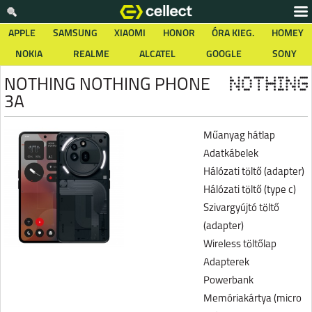
APPLE
SAMSUNG
XIAOMI
HONOR
ÓRA KIEG.
HOMEY
NOKIA
REALME
ALCATEL
GOOGLE
SONY
NOTHING NOTHING PHONE
3A
Műanyag hátlap
Adatkábelek
Hálózati töltő (adapter)
Hálózati töltő (type c)
Szivargyújtó töltő
(adapter)
Wireless töltőlap
Adapterek
Powerbank
Memóriakártya (micro