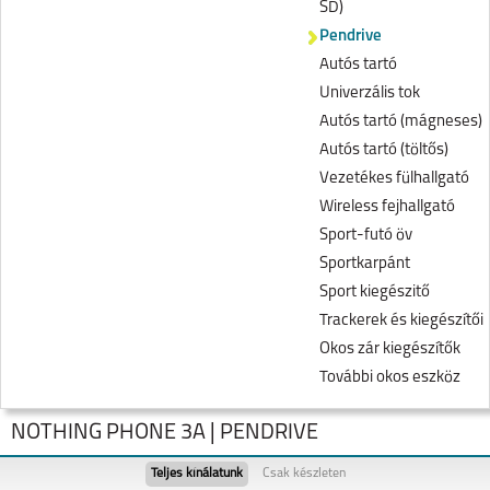
SD)
Pendrive
Autós tartó
Univerzális tok
Autós tartó (mágneses)
Autós tartó (töltős)
Vezetékes fülhallgató
Wireless fejhallgató
Sport-futó öv
Sportkarpánt
Sport kiegészitő
Trackerek és kiegészítői
Okos zár kiegészítők
További okos eszköz
NOTHING PHONE 3A | PENDRIVE
Teljes kínálatunk
Csak készleten