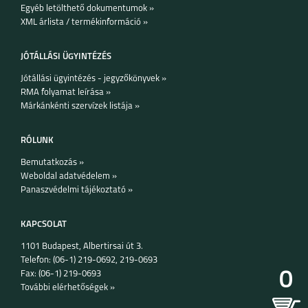
Egyéb letölthető dokumentumok »
XML árlista / termékinformáció »
JÓTÁLLÁSI ÜGYINTÉZÉS
Jótállási ügyintézés - jegyzőkönyvek »
RMA folyamat leírása »
Márkánkénti szervízek listája »
RÓLUNK
Bemutatkozás »
Weboldal adatvédelem »
Panaszvédelmi tájékoztató »
KAPCSOLAT
1101 Budapest, Albertirsai út 3.
Telefon: (06-1) 219-0692, 219-0693
0
Fax: (06-1) 219-0693
További elérhetőségek »