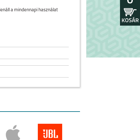
0
enáll a mindennapi használat
KOSÁR