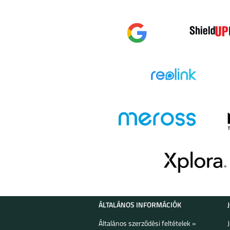
IPHONE 16 PRO MAX
IPHONE 16 PL
IPHONE 15 PLUS
IPHONE 15 PR
GOOGLE PIXEL 9
GOOGLE PIXEL 9
ÁLTALÁNOS INFORMÁCIÓK
XL
Általános szerződési feltételek »