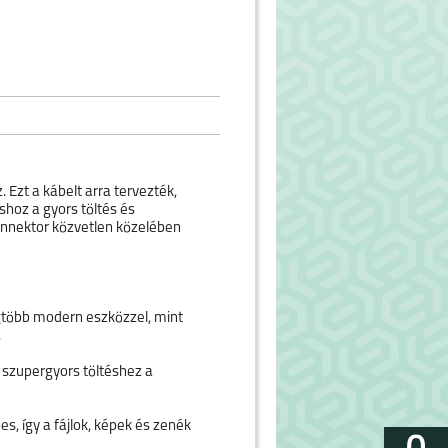
zt a kábelt arra tervezték,
hoz a gyors töltés és
konnektor közvetlen közelében
egtöbb modern eszközzel, mint
.
szupergyors töltéshez a
, így a fájlok, képek és zenék