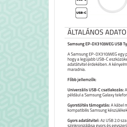
ÁLTALÁNOS ADATO
Samsung EP-DX310JWEG USB Type-
A Samsung EP-DX310JWEG egy prak
hogy a legújabb USB-C eszközöket
adatátvitel érdekében. A kényelm
maradnia.
Főbb jellemzők:
Univerzális USB-C csatlakozás:
A
például a Samsung Galaxy telefon
Gyorstöltés támogatás:
A kábel 
kompatibilis Samsung készüléke
Gyors adatátvitel:
Az USB 2.0 szab
szinkronizálása gyors és egyszer