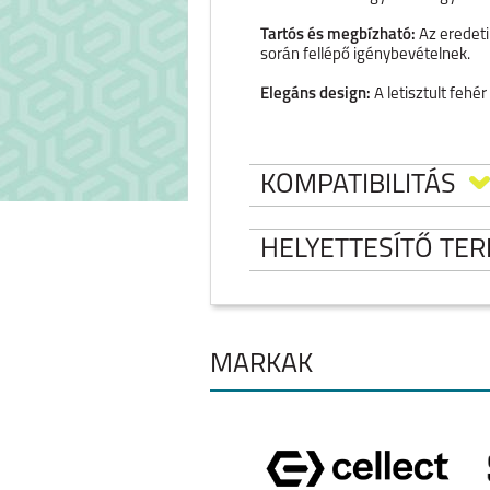
Tartós és megbízható:
Az eredeti
során fellépő igénybevételnek.
Elegáns design:
A letisztult fehér
KOMPATIBILITÁS
HELYETTESÍTŐ TE
SAMSUNG TYPE 
M, 3A, FEKETE
MÁRKÁK
IPHONE 17 PRO MAX
IPHONE 17 PR
Támogatja a gyorst
sebességű 480 Mbps
Készleten:
KOSÁRB