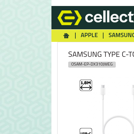
APPLE
SAMSUN
HOMEY
NOKIA
REA
SAMSUNG TYPE C-TO
OSAM-EP-DX310JWEG