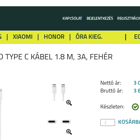
KAPCSOLAT
BEJELENTKEZÉS
REGISZTRÁCI
G
XIAOMI
HONOR
ÓRA KIEG.
E
LME
ALCATEL
GOOGLE
SONY
 TYPE C KÁBEL 1.8 M, 3A, FEHÉR
Nettó ár:
3 
Bruttó ár:
3 
Készleten:
KOSÁRB