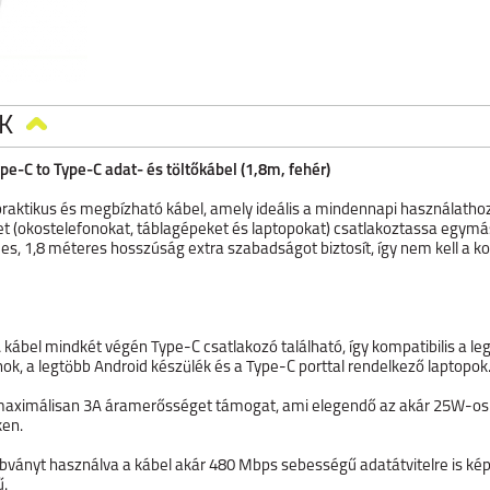
K
C to Type-C adat- és töltőkábel (1,8m, fehér)
tikus és megbízható kábel, amely ideális a mindennapi használathoz. E
 (okostelefonokat, táblagépeket és laptopokat) csatlakoztassa egymás
es, 1,8 méteres hosszúság extra szabadságot biztosít, így nem kell a 
 kábel mindkét végén Type-C csatlakozó található, így kompatibilis a l
ok, a legtöbb Android készülék és a Type-C porttal rendelkező laptopok
maximálisan 3A áramerősséget támogat, ami elegendő az akár 25W-os 
ken.
ványt használva a kábel akár 480 Mbps sebességű adatátvitelre is képes
ű.