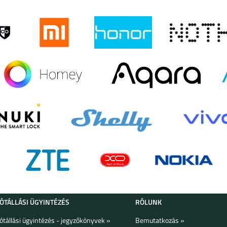
US
IPHONE 16 PRO
IPHONE 16
IPHONE 15 PRO MAX
O
IPHONE 15
IPHONE 14 PRO MAX
IPHONE 14 PLUS
 PRO
GOOGLE PIXEL 8A
HONOR 600
HONOR 600 PRO
JÓTÁLLÁSI ÜGYINTÉZÉS
RÓLUNK
Jótállási ügyintézés - jegyzőkönyvek »
Bemutatkozás »