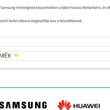
 Samsung minőségnek köszönhetően a kábel hosszú élettartamú, és ell
 színű kivitel stílusos kiegészítője lesz a készülékeinek.
RMÉK
C-TO TYPE C KÁBEL 1.8
O
IPHONE AIR
IPHONE 17
IPHONE 16E
öltést (3A) és a nagy
 adatátvitelt is.
A TESZEM