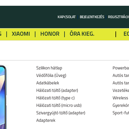
KAPCSOLAT
BEJELENTKEZÉS
REGISZTRÁCI
G
XIAOMI
HONOR
ÓRA KIEG.
E
LME
ALCATEL
GOOGLE
SONY
Szilikon hátlap
Powerba
Védőfólia (Üveg)
Autós ta
Adatkábelek
Autós ta
Hálózati töltő (adapter)
Vezetéke
Hálózati töltő (type c)
Wireless 
Hálózati töltő (micro usb)
Gyerekó
Szivargyújtó töltő (adapter)
Sport-fu
Adapterek