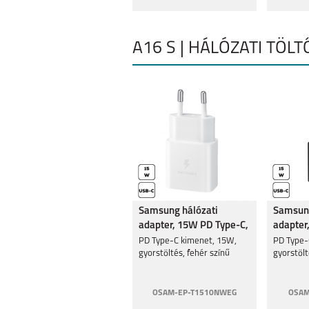
A16 S | HÁLÓZATI TÖLT
Samsung hálózati
Samsung
adapter, 15W PD Type-C,
adapter
Fehér
Fekete
PD Type-C kimenet, 15W,
PD Type-
gyorstöltés, fehér színű
gyorstölt
OSAM-EP-T1510NWEG
OSAM