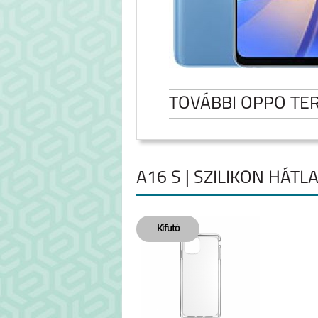
TOVÁBBI OPPO TE
A16 S | SZILIKON HÁTL
RENO7 Z 5G
A54S