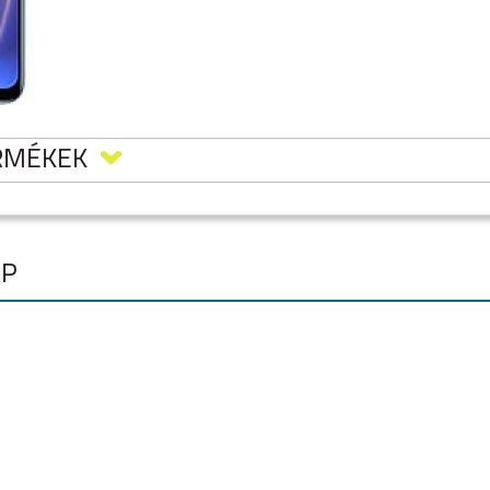
RMÉKEK
AP
A16 S
RENO 5 5G
RENO 5Z 5G