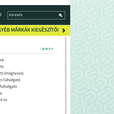
Ó
GYÉB MÁRKÁK KIEGÉSZÍTŐI
nk
rtó
rtó (mágneses)
s fülhallgató
fülhallgató
ra
tó öv