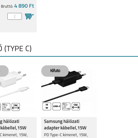
4 890 Ft
Bruttó:
 (TYPE C)
 hálózati
Samsung hálózati
 kábellel,15W
adapter kábellel,15W
Fekete
C kimenet, 15W,
PD Type-C kimenet, 15W,