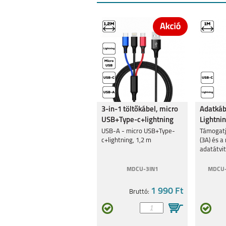
3-in-1 töltőkábel, micro
Adatkáb
USB+Type-c+lightning
Lightni
USB-A - micro USB+Type-
Támogatj
c+lightning, 1,2 m
(3A) és 
adatátvit
MDCU-3IN1
MDCU-
1 990 Ft
Bruttó: