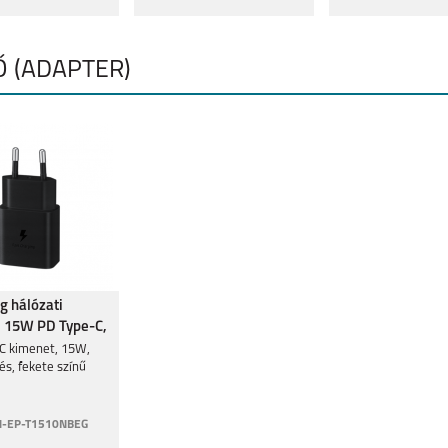
Ő (ADAPTER)
 hálózati
, 15W PD Type-C,
C kimenet, 15W,
és, fekete színű
-EP-T1510NBEG