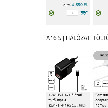
4 890 Ft
Bruttó:
A16 S | HÁLÓZATI TÖLTŐ
12W HS-H47 Hálózati
Samsung
töltő Type-C
adapter
csatlakozó,2.4A
12W HS-H47 Hálózati töltő
PD Type-