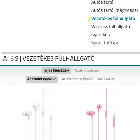
Autós tartó
Autós tartó (mágneses)
Vezetékes fülhallgató
Wireless fülhallgató
Gyerekóra
Sport-futó öv
A16 S | VEZETÉKES FÜLHALLGATÓ
Teljes kínálatunk
Csak készleten
Ár szerint növekvő
Ár szerint csökkenő
Név szerint
RENO7 Z 5G
A54S