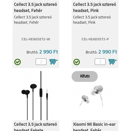
Cellect 3.5 jack sztereó
Cellect 3.5 jack sztereó
headset, Fehér
headset, Pink
A16 S
Cellect 3.5 jack sztereó
RENO 5 5G
Cellect 3.5 jack sztereó
headset, Fehér
headset, Pink
CEL-HEADSET2-W
CEL-HEADSET2-P
2 990 Ft
2 990 Ft
Bruttó:
Bruttó:
RENO 5Z 5G
Cellect 3.5 jack sztereó
Xiaomi Mi Basic in-ear
headset,Fekete
headset, Fehér