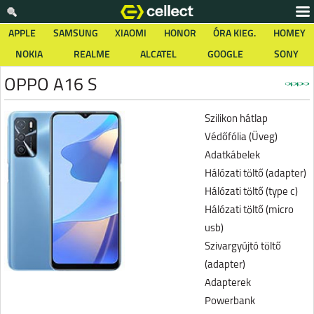
APPLE
SAMSUNG
XIAOMI
HONOR
ÓRA KIEG.
HOMEY
NOKIA
REALME
ALCATEL
GOOGLE
SONY
OPPO A16 S
Szilikon hátlap
Védőfólia (Üveg)
Adatkábelek
Hálózati töltő (adapter)
Hálózati töltő (type c)
Hálózati töltő (micro
usb)
Szivargyújtó töltő
(adapter)
Adapterek
Powerbank