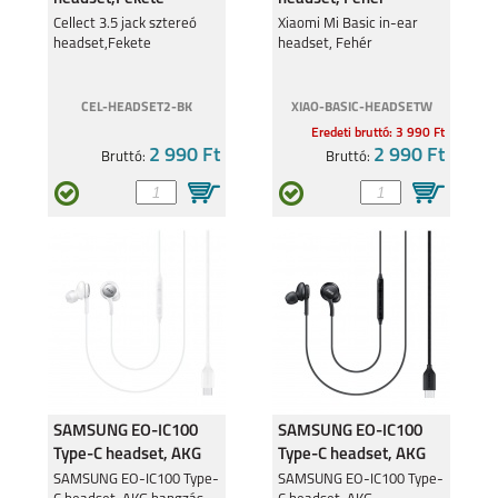
Cellect 3.5 jack sztereó
Xiaomi Mi Basic in-ear
headset,Fekete
headset, Fehér
CEL-HEADSET2-BK
XIAO-BASIC-HEADSETW
Eredeti bruttó: 3 990 Ft
2 990 Ft
2 990 Ft
Bruttó:
Bruttó:
SAMSUNG EO-IC100
SAMSUNG EO-IC100
Type-C headset, AKG
Type-C headset, AKG
hangzással, Fehér
hangzással, Fekete
SAMSUNG EO-IC100 Type-
SAMSUNG EO-IC100 Type-