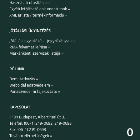
Használati utasítások »
Egyéb letölthető dokumentumok »
XML árlista / termékinformáció »
JÓTÁLLÁSI ÜGYINTÉZÉS
Jótállási ügyintézés - jegyzőkönyvek »
RMA folyamat leírása »
IPHONE 16 PRO
IPHONE 16
IPHONE 15 PRO MAX
Márkánkénti szervízek listája »
RÓLUNK
Bemutatkozás »
Weboldal adatvédelem »
Panaszvédelmi tájékoztató »
IPHONE 15 PLUS
IPHONE 15 PRO
IPHONE 15
KAPCSOLAT
1101 Budapest, Albertirsai út 3.
Telefon: (06-1) 219-0692, 219-0693
0
Fax: (06-1) 219-0693
További elérhetőségek »