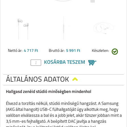
Nettó ár:
4 717 Ft
Bruttó ár:
5 991 Ft
Készleten:
KOSÁRBA TESZEM
ÁLTALÁNOS ADATOK
Hallgasd zenéid stúdió minőségben mindenhol
Élvezd a torzítás nélküli, stúdió minőségű hangzást. A Samsung
(AKG által hangolt) USB-C fülhallgatóját úgy alkottuk meg, hogy
valóban elválassza a bal és a jobb jelet, akár tízszer jobban mint a
3,5 mm-es fejhallgató. A beépített DAC javítja a hangzás