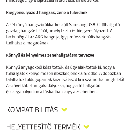
minőségét, így a lejátszási listád valóban életre kel.
Kiegyensúlyozott hangzás, zene a füleidnek
A kétirányú hangszórókkal készült Samsung USB-C fülhallgató
gazdag hangzást kínál, amely tiszta és kiegyensúlyozott. A
technológiát az AKG hangolja, így professzionális hangzást
tudhatsz a magadénak.
Könnyű és kényelmes zenehallgatásra tervezve
Könnyű anyagokból készítettük, és úgy alakítottuk ki, hogy a
fülhallgatók kényelmesen illeszkedjenek a füledbe. A dobozban
találhatók füldugópárnák közül válaszd ki a számodra megfelelőt.
A szövetkábel megakadályozza, hogy a fülhallgatód
összegabalyodjon a táskádban vagy a zsebedben.
KOMPATIBILITÁS
HELYETTESÍTŐ TERMÉK