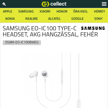
APPLE
SAMSUNG
XIAOMI
HONOR
ÓRA KIEG.
HOMEY
NOKIA
REALME
ALCATEL
GOOGLE
SONY
SAMSUNG EO-IC100 TYPE-C
HEADSET, AKG HANGZÁSSAL, FEHÉR
OSAM-EO-IC100BWEG