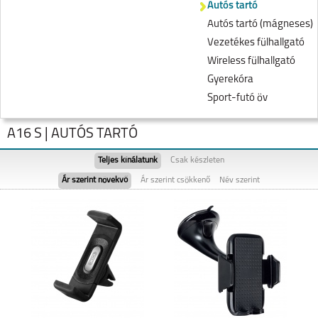
Autós tartó
Autós tartó (mágneses)
Vezetékes fülhallgató
Wireless fülhallgató
Gyerekóra
Sport-futó öv
A16 S | AUTÓS TARTÓ
Teljes kínálatunk
Csak készleten
Ár szerint növekvő
Ár szerint csökkenő
Név szerint
RENO7 Z 5G
A54S