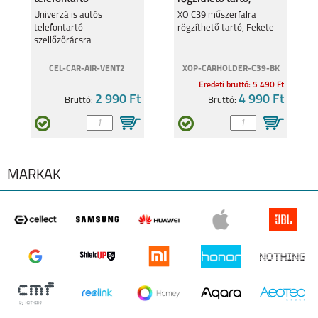
szellőzőrácsra
Fekete
Univerzális autós
XO C39 műszerfalra
telefontartó
rögzíthető tartó, Fekete
szellőzőrácsra
CEL-CAR-AIR-VENT2
XOP-CARHOLDER-C39-BK
Eredeti bruttó: 5 490 Ft
2 990 Ft
4 990 Ft
Bruttó:
Bruttó:
MÁRKÁK