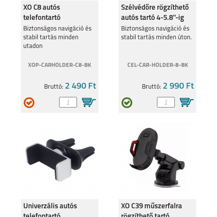
XO C8 autós
Szélvédőre rögzíthető
telefontartó
autós tartó 4-5.8''-ig
szellőzőrácsra, Fekete
A16 S
Biztonságos navigáció és
RENO 5 5G
Biztonságos navigáció és
stabil tartás minden
stabil tartás minden úton.
utadon
XOP-CARHOLDER-C8-BK
CEL-CAR-HOLDER-8-BK
2 490 Ft
2 990 Ft
Bruttó:
Bruttó:
RENO 5Z 5G
Univerzális autós
XO C39 műszerfalra
telefontartó
rögzíthető tartó,