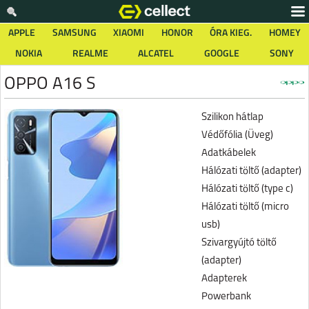
APPLE
SAMSUNG
XIAOMI
HONOR
ÓRA KIEG.
HOMEY
NOKIA
REALME
ALCATEL
GOOGLE
SONY
OPPO A16 S
Szilikon hátlap
Védőfólia (Üveg)
Adatkábelek
Hálózati töltő (adapter)
Hálózati töltő (type c)
Hálózati töltő (micro
usb)
Szivargyújtó töltő
(adapter)
Adapterek
Powerbank