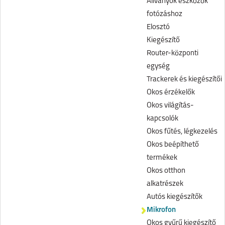
Állványok eszközök
fotózáshoz
Elosztó
Kiegészítő
Router-központi
egység
Trackerek és kiegészítői
Okos érzékelők
Okos világítás-
kapcsolók
Okos fűtés, légkezelés
Okos beépíthető
termékek
Okos otthon
alkatrészek
Autós kiegészítők
Mikrofon
Okos gyűrű kiegészítő