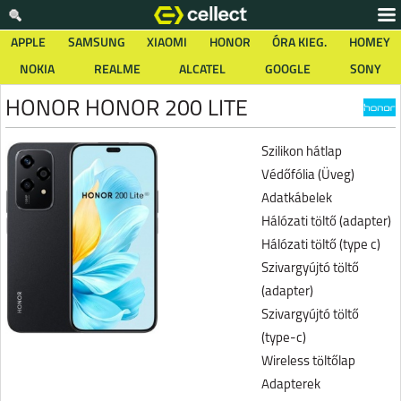
APPLE
SAMSUNG
XIAOMI
HONOR
ÓRA KIEG.
HOMEY
NOKIA
REALME
ALCATEL
GOOGLE
SONY
HONOR HONOR 200 LITE
Szilikon hátlap
Védőfólia (Üveg)
Adatkábelek
Hálózati töltő (adapter)
Hálózati töltő (type c)
Szivargyújtó töltő
(adapter)
Szivargyújtó töltő
(type-c)
Wireless töltőlap
Adapterek