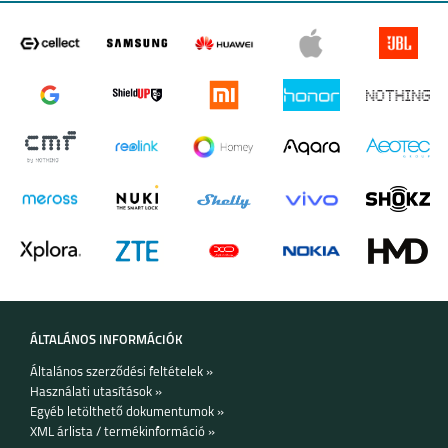
HONOR 400
HONOR 400 LITE
HONOR X8B
HONOR MAGIC 7 PRO
ÁLTALÁNOS INFORMÁCIÓK
Általános szerződési feltételek »
HONOR MAGIC 7 LITE
HONOR X8C
Használati utasítások »
Egyéb letölthető dokumentumok »
XML árlista / termékinformáció »