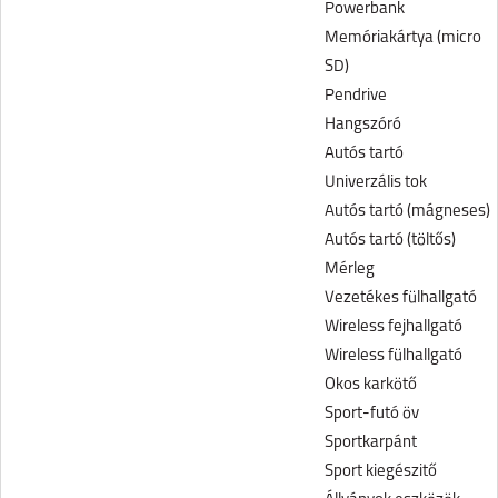
Powerbank
Memóriakártya (micro
SD)
Pendrive
Hangszóró
Autós tartó
Univerzális tok
Autós tartó (mágneses)
Autós tartó (töltős)
Mérleg
Vezetékes fülhallgató
Wireless fejhallgató
Wireless fülhallgató
Okos karkötő
Sport-futó öv
Sportkarpánt
Sport kiegészitő