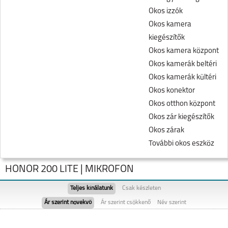
Okos izzók
Okos kamera
kiegészítők
Okos kamera központ
Okos kamerák beltéri
Okos kamerák kültéri
Okos konektor
Okos otthon központ
Okos zár kiegészítők
Okos zárak
További okos eszköz
HONOR 200 LITE | MIKROFON
Teljes kínálatunk
Csak készleten
Ár szerint növekvő
Ár szerint csökkenő
Név szerint