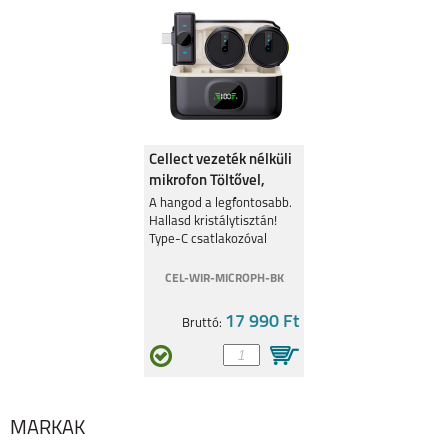
HONOR 600
HONOR 600 PRO
Cellect vezeték nélküli
mikrofon Töltővel,
Fekete
HONOR 600 LITE
MAGIC 8 PRO
A hangod a legfontosabb.
Hallasd kristálytisztán!
Type-C csatlakozóval
CEL-WIR-MICROPH-BK
17 990 Ft
Bruttó:
MAGIC 8 LITE 5G
HONOR 400 PRO
MÁRKÁK