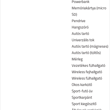
Powerbank
Memóriakártya (micro
SD)
Pendrive
Hangszóró
Autós tartó
Univerzális tok
Autós tartó (mágneses)
Autós tartó (töltős)
Mérleg
Vezetékes fülhallgató
Wireless fejhallgató
Wireless fülhallgató
Okos karkötő
Sport-futó öv
Sportkarpánt
Sport kiegészitő