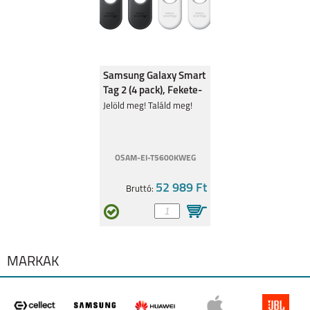
Samsung Galaxy Smart
HONOR 200 SMART
HONOR MAGIC 6 PRO
Tag 2 (4 pack), Fekete-
fehér
Jelöld meg! Találd meg!
OSAM-EI-T5600KWEG
52 989 Ft
Bruttó:
HONOR 200
HONOR 200 PRO
MÁRKÁK
HONOR 200 LITE
HONOR X8B