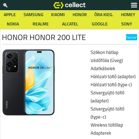
APPLE
SAMSUNG
XIAOMI
HONOR
ÓRA KIEG.
HOMEY
NOKIA
REALME
ALCATEL
GOOGLE
SONY
HONOR HONOR 200 LITE
Szilikon hátlap
Védőfólia (Üveg)
Adatkábelek
Hálózati töltő (adapter)
Hálózati töltő (type c)
Szivargyújtó töltő
(adapter)
Szivargyújtó töltő
(type-c)
Wireless töltőlap
Adapterek