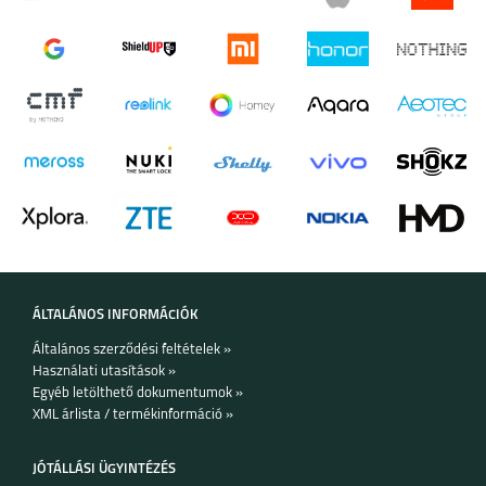
HONOR X7B
HONOR MAGIC 6 LITE
ÁLTALÁNOS INFORMÁCIÓK
HONOR 90 5G
HONOR 90 LITE 5G
Általános szerződési feltételek »
Használati utasítások »
Egyéb letölthető dokumentumok »
XML árlista / termékinformáció »
JÓTÁLLÁSI ÜGYINTÉZÉS