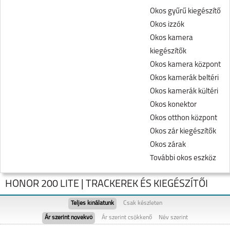
Okos gyűrű kiegészítő
Okos izzók
Okos kamera
kiegészítők
Okos kamera központ
Okos kamerák beltéri
Okos kamerák kültéri
Okos konektor
Okos otthon központ
Okos zár kiegészítők
Okos zárak
További okos eszköz
HONOR 200 LITE | TRACKEREK ÉS KIEGÉSZÍTŐI
Teljes kínálatunk
Csak készleten
Ár szerint növekvő
Ár szerint csökkenő
Név szerint