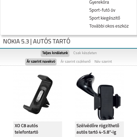
Gyerekóra
Sport-futó öv
Sport kiegészitő
További okos eszköz
NOKIA 5.3 | AUTÓS TARTÓ
Teljes kínálatunk
Csak készleten
Ár szerint növekvő
Ár szerint csökkenő
Név szerint
NOKIA C22
NOKIA C21 PLUS
XO C8 autós
Szélvédőre rögzíthető
telefontartó
autós tartó 4-5.8''-ig