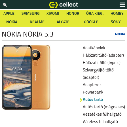
APPLE
SAMSUNG
XIAOMI
HONOR
ÓRA KIEG.
HOMEY
NOKIA
REALME
ALCATEL
GOOGLE
SONY
NOKIA NOKIA 5.3
Adatkábelek
Hálózati töltő (adapter)
Hálózati töltő (type c)
Szivargyújtó töltő
(adapter)
Adapterek
Powerbank
Autós tartó
Autós tartó (mágneses)
Vezetékes fülhallgató
Wireless fülhallgató