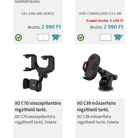
szellőzőrácsra
NOKIA 2.3
NOKIA 4.2
CEL-CAR-AIR-VENT2
XOP-CARHOLDER-C41-BK
Eredeti bruttó: 3 490 Ft
2 990 Ft
2 990 Ft
Bruttó:
Bruttó:
NOKIA 2.2
NOKIA 1 PLUS
XO C70 visszapillantóra
XO C39 műszerfalra
NOKIA 3.1 PLUS
NOKIA 7.1
rögzíthető tartó,
rögzíthető tartó,
Fekete
Fekete
XO C70 visszapillantóra
XO C39 műszerfalra
rögzíthető tartó, Fekete
rögzíthető tartó, Fekete