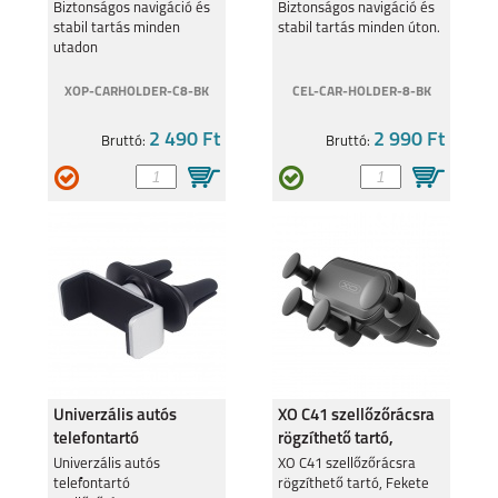
szellőzőrácsra, Fekete
NOKIA G50
Biztonságos navigáció és
NOKIA 1.4
Biztonságos navigáció és
stabil tartás minden
stabil tartás minden úton.
utadon
XOP-CARHOLDER-C8-BK
CEL-CAR-HOLDER-8-BK
2 490 Ft
2 990 Ft
Bruttó:
Bruttó:
NOKIA G10
NOKIA 6.2
NOKIA 5.4
NOKIA 5.3
Univerzális autós
XO C41 szellőzőrácsra
telefontartó
rögzíthető tartó,
szellőzőrácsra
Fekete
Univerzális autós
XO C41 szellőzőrácsra
telefontartó
rögzíthető tartó, Fekete