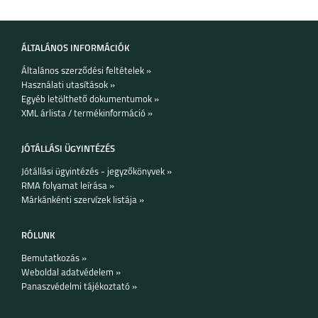
ÁLTALÁNOS INFORMÁCIÓK
Általános szerződési feltételek »
Használati utasítások »
Egyéb letölthető dokumentumok »
XML árlista / termékinformáció »
JÓTÁLLÁSI ÜGYINTÉZÉS
Jótállási ügyintézés - jegyzőkönyvek »
RMA folyamat leírása »
Márkánkénti szervízek listája »
RÓLUNK
Bemutatkozás »
Weboldal adatvédelem »
Panaszvédelmi tájékoztató »