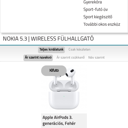
Gyerekóra
Sport-futó öv
Sport kiegészitő
További okos eszköz
NOKIA 5.3 | WIRELESS FÜLHALLGATÓ
Teljes kínálatunk
Csak készleten
Ár szerint növekvő
Ár szerint csökkenő
Név szerint
NOKIA C22
NOKIA C21 PLUS
Apple AirPods 3.
generációs, Fehér