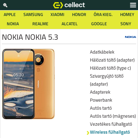
APPLE
SAMSUNG
XIAOMI
HONOR
ÓRA KIEG.
HOMEY
NOKIA
REALME
ALCATEL
GOOGLE
SONY
NOKIA NOKIA 5.3
Adatkábelek
Hálózati töltő (adapter)
Hálózati töltő (type c)
Szivargyújtó töltő
(adapter)
Adapterek
Powerbank
Autós tartó
Autós tartó (mágneses)
Vezetékes fülhallgató
Wireless fülhallgató