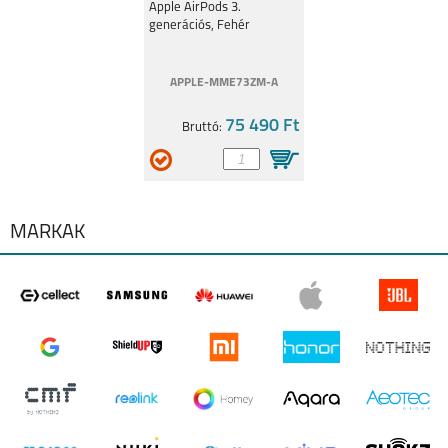
NOKIA G50
NOKIA 1.4
Apple AirPods 3.
generációs, Fehér
APPLE-MME73ZM-A
75 490 Ft
Bruttó:
NOKIA G10
NOKIA 6.2
MÁRKÁK
NOKIA 5.4
NOKIA 5.3