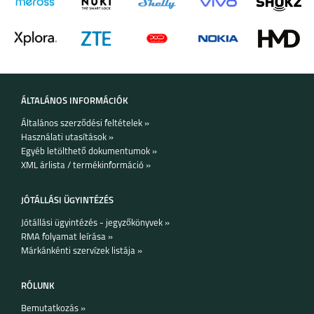
NOKIA 2.3
NOKIA 4.2
ÁLTALÁNOS INFORMÁCIÓK
Általános szerződési feltételek »
NOKIA 2.2
NOKIA 1 PLUS
Használati utasítások »
Egyéb letölthető dokumentumok »
XML árlista / termékinformáció »
JÓTÁLLÁSI ÜGYINTÉZÉS
Jótállási ügyintézés - jegyzőkönyvek »
RMA folyamat leírása »
NOKIA 3.1 PLUS
NOKIA 7.1
Márkánkénti szervízek listája »
RÓLUNK
Bemutatkozás »