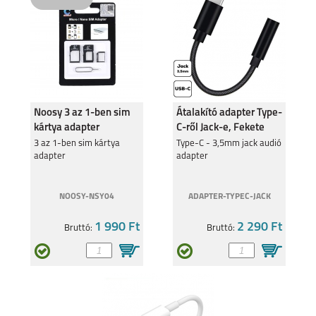
REALME C35
REALMEGT
EXPLORER MASTER
Noosy 3 az 1-ben sim
Átalakító adapter Type-
kártya adapter
C-ről Jack-e, Fekete
3 az 1-ben sim kártya
Type-C - 3,5mm jack audió
adapter
adapter
REALME 8I
REALME C11
NOOSY-NSY04
ADAPTER-TYPEC-JACK
1 990 Ft
2 290 Ft
Bruttó:
Bruttó:
8 5G
C21Y