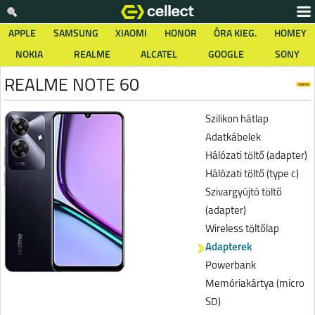
APPLE
SAMSUNG
XIAOMI
HONOR
ÓRA KIEG.
HOMEY
NOKIA
REALME
ALCATEL
GOOGLE
SONY
REALME NOTE 60
Szilikon hátlap
Adatkábelek
Hálózati töltő (adapter)
Hálózati töltő (type c)
Szivargyújtó töltő
(adapter)
Wireless töltőlap
Adapterek
Powerbank
Memóriakártya (micro
SD)