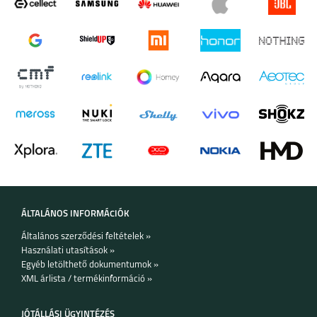
7I
ÁLTALÁNOS INFORMÁCIÓK
Általános szerződési feltételek »
Használati utasítások »
Egyéb letölthető dokumentumok »
XML árlista / termékinformáció »
JÓTÁLLÁSI ÜGYINTÉZÉS