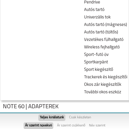
Pendrive
Autós tartó
Univerzális tok
Autós tartó (mágneses)
Autós tartó (töltős)
Vezetékes fülhallgató
Wireless fejhallgató
Sport-futó öv
Sportkarpánt
Sport kiegészitő
Trackerek és kiegészítői
Okos zár kiegészítők
További okos eszköz
NOTE 60 | ADAPTEREK
Teljes kínálatunk
Csak készleten
Ár szerint növekvő
Ár szerint csökkenő
Név szerint