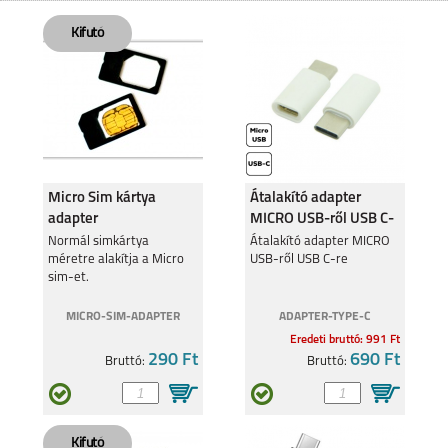
NOTE 60
REALME NOTE 50
Micro Sim kártya
Átalakító adapter
adapter
MICRO USB-ről USB C-
re
REALME 11 5G
Normál simkártya
REALME 9 PRO 5G
Átalakító adapter MICRO
méretre alakítja a Micro
USB-ről USB C-re
sim-et.
MICRO-SIM-ADAPTER
ADAPTER-TYPE-C
Eredeti bruttó: 991 Ft
290 Ft
690 Ft
Bruttó:
Bruttó:
REALME C55
REALME 9 5G