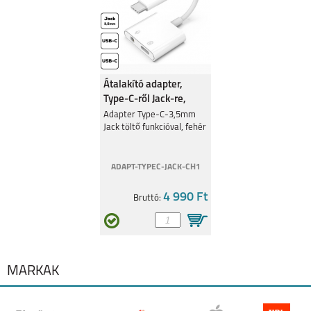
Átalakító adapter,
GT MASTER
C25Y
Type-C-ről Jack-re,
Fehér
Adapter Type-C-3,5mm
Jack töltő funkcióval, fehér
ADAPT-TYPEC-JACK-CH1
4 990 Ft
Bruttó:
8
8 PRO
MÁRKÁK