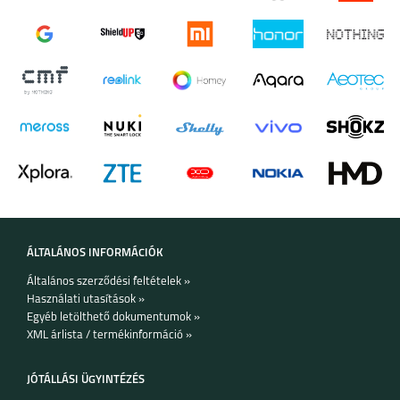
ÁLTALÁNOS INFORMÁCIÓK
Általános szerződési feltételek »
Használati utasítások »
Egyéb letölthető dokumentumok »
XML árlista / termékinformáció »
JÓTÁLLÁSI ÜGYINTÉZÉS