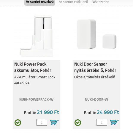
Ár szerint növekvő
Ár szerint csökkenő
Név szerint
NOTHING PHONE 3A
NOTHING PHONE (1)
PRO
Nuki Power Pack
Nuki Door Sensor
akkumulátor, Fehér
nyitás érzékelő, Fehér
NOTHING PHONE 3A
Akkumulátor Smart Lock
Okos ajtónyitás érzékelő
zárakhoz
NUKI-POWERPACK-W
NUKI-DOOR-W
21 990 Ft
24 990 Ft
Bruttó:
Bruttó: