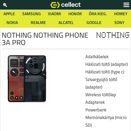
APPLE
SAMSUNG
XIAOMI
HONOR
ÓRA KIEG.
HOMEY
NOKIA
REALME
ALCATEL
GOOGLE
SONY
NOTHING NOTHING PHONE
3A PRO
Adatkábelek
Hálózati töltő (adapter)
Hálózati töltő (type c)
Szivargyújtó töltő
(adapter)
Wireless töltőlap
Adapterek
Powerbank
Memóriakártya (micro
SD)