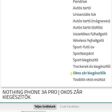
Pendrive
Autós tartó
Univerzális tok
Autós tartó (mágneses)
Autós tartó (töltős)
Vezetékes fülhallgató
Wireless fejhallgató
Sport-futó öv
Sportkarpánt
Sport kiegészitő
Trackerek és kiegészítői
Okos zár kiegészítők
További okos eszköz
NOTHING PHONE 3A PRO | OKOS ZÁR
KIEGÉSZÍTŐK
Teljes kínálatunk
Csak készleten