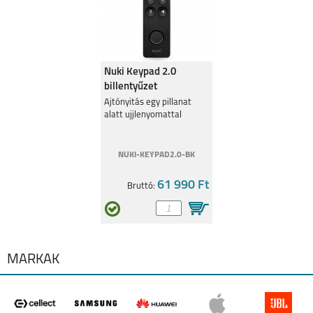
Nuki Keypad 2.0
billentyűzet
ujjlenyomatolvasóval
Ajtónyitás egy pillanat
alatt ujjlenyomattal
NUKI-KEYPAD2.0-BK
61 990 Ft
Bruttó:
MÁRKÁK