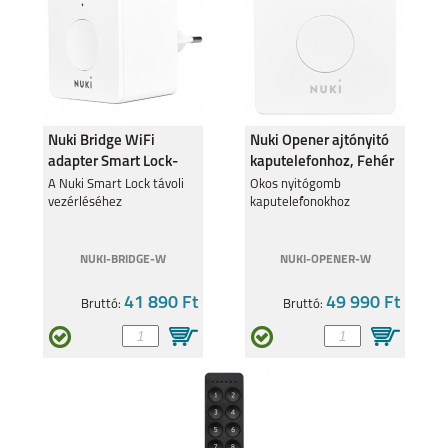
Nuki Bridge WiFi
Nuki Opener ajtónyitó
adapter Smart Lock-
kaputelefonhoz, Fehér
hoz
A Nuki Smart Lock távoli
Okos nyitógomb
vezérléséhez
kaputelefonokhoz
NUKI-BRIDGE-W
NUKI-OPENER-W
41 890 Ft
49 990 Ft
Bruttó:
Bruttó: