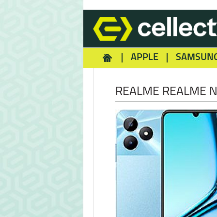
APPLE
SAMSUN
HOMEY
NOKIA
REA
REALME REALME N