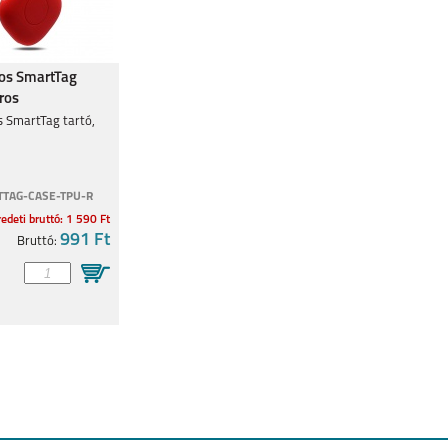
5
REALMEGT
REALME 8I
REALME C11
nos SmartTag
EXPLORER MASTER
iros
s SmartTag tartó,
TAG-CASE-TPU-R
edeti bruttó: 1 590 Ft
GT MASTER
C25Y
8
991 Ft
Bruttó: