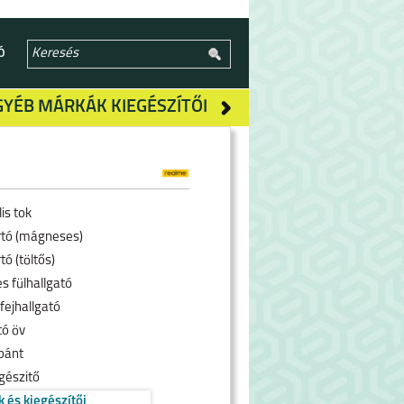
Ó
GYÉB MÁRKÁK KIEGÉSZÍTŐI
is tok
rtó (mágneses)
tó (töltős)
s fülhallgató
fejhallgató
tó öv
pánt
gészitő
k és kiegészítői