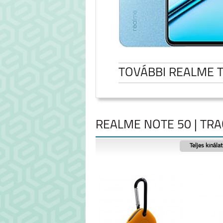
TOVÁBBI REALME 
REALME NOTE 50 | TRA
Teljes kínála
NOTE 60
REALME NOTE