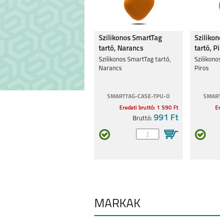
REALME 9 5G
REALME C3
Szilikonos SmartTag
Sziliko
tartó, Narancs
tartó, P
Szilikonos SmartTag tartó,
Szilikono
Narancs
Piros
SMARTTAG-CASE-TPU-O
SMART
Eredeti bruttó: 1 590 Ft
Er
8 5G
C21Y
991 Ft
Bruttó:
8 PRO
7I
MÁRKÁK