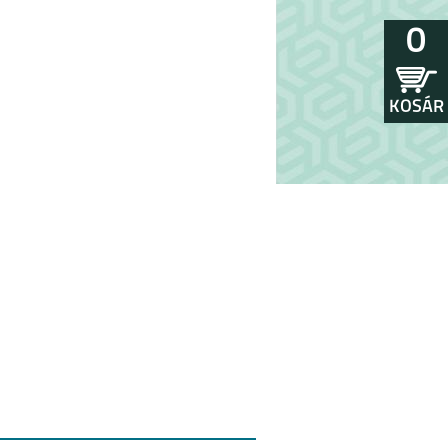
0
KOSÁR