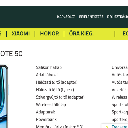
KAPCSOLAT
BEJELENTKEZÉS
REGISZTRÁCI
G
XIAOMI
HONOR
ÓRA KIEG.
E
LME
ALCATEL
GOOGLE
SONY
OTE 50
Szilikon hátlap
Univerzál
Adatkábelek
Autós ta
Hálózati töltő (adapter)
Autós tar
Hálózati töltő (type c)
Vezetéke
Szivargyújtó töltő (adapter)
Wireless 
Wireless töltőlap
Sport-fu
Adapterek
Sportkar
Powerbank
Sport kie
Memóriakártya (micro SD)
Trackere