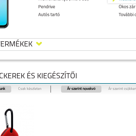
Pendrive
Okos zár
Autós tartó
További 
TERMÉKEK
CKEREK ÉS KIEGÉSZÍTŐI
tunk
Csak készleten
Ár szerint növekvő
Ár szerint csökke
 50
REALME 11 5G
REALME 9 PRO 5G
REALME C55