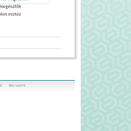
 kiegészítők
okos eszköz
nő
Név szerint