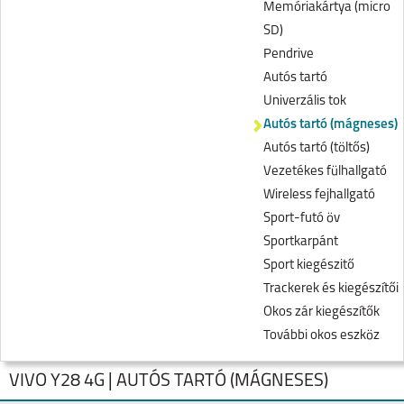
Memóriakártya (micro
SD)
Pendrive
Autós tartó
Univerzális tok
Autós tartó (mágneses)
Autós tartó (töltős)
Vezetékes fülhallgató
Wireless fejhallgató
Sport-futó öv
Sportkarpánt
Sport kiegészitő
Trackerek és kiegészítői
Okos zár kiegészítők
További okos eszköz
VIVO Y28 4G | AUTÓS TARTÓ (MÁGNESES)