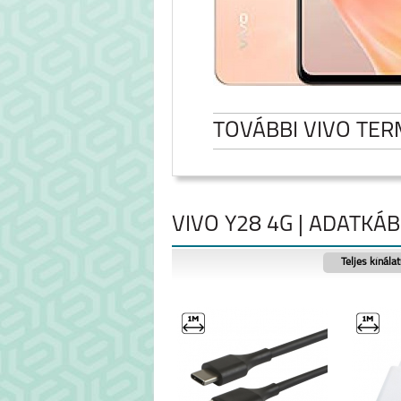
TOVÁBBI VIVO TE
VIVO Y28 4G | ADATKÁ
Teljes kínála
VIVO Y28 4G
VIVO V40S