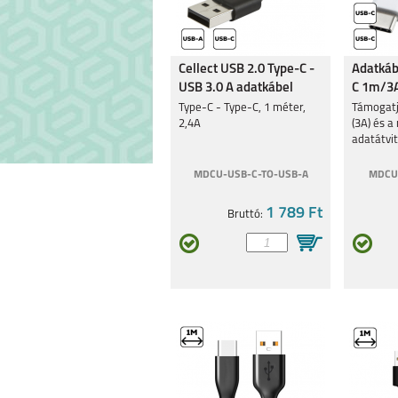
Cellect USB 2.0 Type-C -
Adatkáb
USB 3.0 A adatkábel
C 1m/3A
Type-C - Type-C, 1 méter,
Támogatj
2,4A
(3A) és 
adatátvit
MDCU-USB-C-TO-USB-A
MDCU
1 789 Ft
Bruttó: