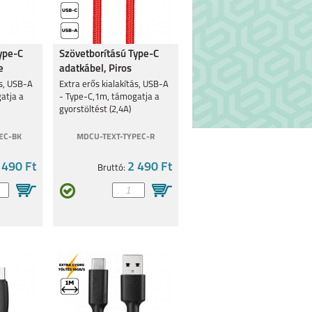
ype-C
Szövetborítású Type-C
e
adatkábel, Piros
ás, USB-A
Extra erős kialakítás, USB-A
atja a
- Type-C,1m, támogatja a
gyorstöltést (2,4A)
EC-BK
MDCU-TEXT-TYPEC-R
 490 Ft
2 490 Ft
Bruttó: