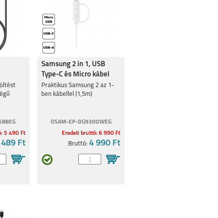
Samsung 2 in 1, USB
e
Type-C és Micro kábel
öltést
Praktikus Samsung 2 az 1-
ségű
ben kábellel (1,5m)
5BBEG
OSAM-EP-DG930DWEG
ó: 5 490 Ft
Eredeti bruttó: 6 990 Ft
 489 Ft
4 990 Ft
Bruttó: