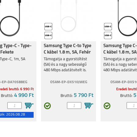
 Type-C - Type-
Samsung Type C-to Type
Samsung Type C-
 Fekete
C kábel 1.8 m, 5A, Fehér
C kábel 1.8 m, 5A
 Type-C, 1m, 5A
Támogatja a gyorstöltést
Támogatja a gyorst
(5A) és a nagy sebességű
(5A) és a nagy seb
480 Mbps adatátvitelt is.
480 Mbps adatátvite
-EP-DA705BBEG
OSAM-EP-DX510JWEG
OSAM-EP-DX51
edeti bruttó: 6 990 Ft
Eredeti brutt
4 990 Ft
5 790 Ft
5
Bruttó:
Bruttó:
Bruttó:
zik:
2026.08.28