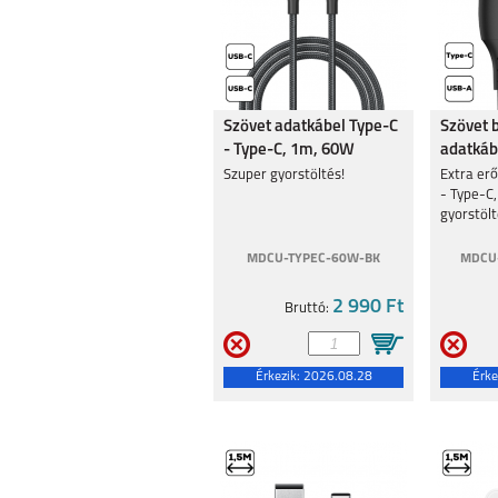
Szövet adatkábel Type-C
Szövet 
- Type-C, 1m, 60W
adatkáb
Szuper gyorstöltés!
Extra erő
- Type-C
gyorstölt
MDCU-TYPEC-60W-BK
MDCU-
2 990 Ft
Bruttó:
Érkezik:
2026.08.28
Érke