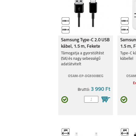
Samsung Type-C 2.0 USB
Samsung
kábel, 1.5 m, Fekete
1.5 m, 
Támogatja a gyorstöltést
Type-C ká
(5A) és nagy sebességű
kábellel
adatátvitelt
OSAM-EP-DG930IBEG
OSAM
Er
3 990 Ft
Bruttó: