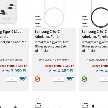
 Type-C kábel,
Samsung C-to-C
Samsung C-to-C
Fekete
kábel,1m, Fehér
kábel,1m, Feket
bel Multi Pack, 2db
Támogatja a gyorstöltést
Támogatja a gyorst
(5A) és nagy sebességű
(5A) és nagy sebes
adatátvitelt
adatátvitelt
-EP-DG930MBEG
OSAM-EP-DN975BWEG
OSAM-EP-DN97
edeti bruttó: 5 591 Ft
Eredeti bruttó: 5 490 Ft
Eredeti brutt
3 990 Ft
4 489 Ft
4
Bruttó:
Bruttó:
Bruttó: