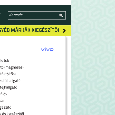
Ó
GYÉB MÁRKÁK KIEGÉSZÍTŐI
is tok
rtó (mágneses)
tó (töltős)
s fülhallgató
fejhallgató
tó öv
pánt
gészitő
 és kiegészítői