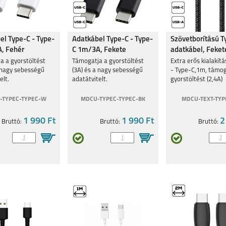
el Type-C - Type-
Adatkábel Type-C - Type-
Szövetborítású T
, Fehér
C 1m/3A, Fekete
adatkábel, Feket
a a gyorstöltést
Támogatja a gyorstöltést
Extra erős kialakít
a nagy sebességű
(3A) és a nagy sebességű
- Type-C,1m, támog
elt.
adatátvitelt.
gyorstöltést (2,4A)
-TYPEC-TYPEC-W
MDCU-TYPEC-TYPEC-BK
MDCU-TEXT-TYP
1 990 Ft
1 990 Ft
2
Bruttó:
Bruttó:
Bruttó: