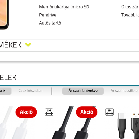
Memóriakártya (micro SD)
Okos zár
Pendrive
További 
Autós tartó
RMÉKEK
BELEK
tunk
Csak készleten
Ár szerint növekvő
Ár szerint csökke
E
VIVO V40