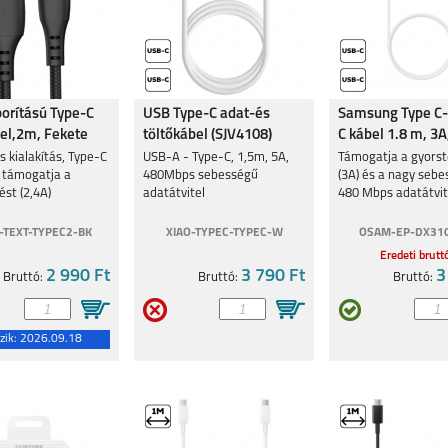
borítású Type-C
USB Type-C adat-és
Samsung Type C-
el,2m, Fekete
töltőkábel (SJV4108)
C kábel 1.8 m, 3A
s kialakítás, Type-C
USB-A - Type-C, 1,5m, 5A,
Támogatja a gyorst
, támogatja a
480Mbps sebességű
(3A) és a nagy seb
ést (2,4A)
adatátvitel
480 Mbps adatátvite
TEXT-TYPEC2-BK
XIAO-TYPEC-TYPEC-W
OSAM-EP-DX31
Eredeti brutt
2 990 Ft
3 790 Ft
3
Bruttó:
Bruttó:
Bruttó:
zik:
2026.09.18