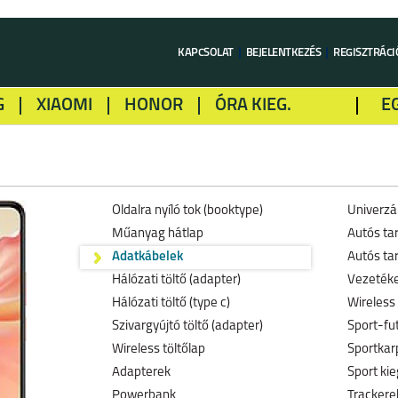
KAPCSOLAT
BEJELENTKEZÉS
REGISZTRÁCI
G
XIAOMI
HONOR
ÓRA KIEG.
E
LME
ALCATEL
GOOGLE
SONY
Oldalra nyíló tok (booktype)
Univerzál
Műanyag hátlap
Autós ta
Adatkábelek
Autós tar
Hálózati töltő (adapter)
Vezetéke
Hálózati töltő (type c)
Wireless 
Szivargyújtó töltő (adapter)
Sport-fu
Wireless töltőlap
Sportkar
Adapterek
Sport kie
Powerbank
Trackerek