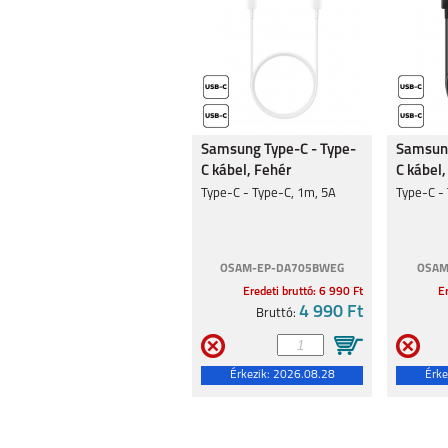
Samsung Type-C - Type-
Samsung
C kábel, Fehér
C kábel,
Type-C - Type-C, 1m, 5A
Type-C -
OSAM-EP-DA705BWEG
OSAM
Eredeti bruttó: 6 990 Ft
Er
4 990 Ft
Bruttó:
Érkezik:
2026.08.28
Érke