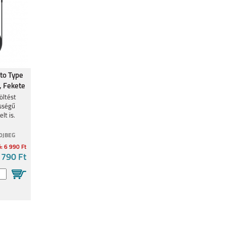
to Type
, Fekete
öltést
ességű
lt is.
0JBEG
ó: 6 990 Ft
 790 Ft