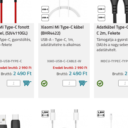
Mi Type-C fonott
Xiaomi Mi Type-C kábel
Adatkábel Type-C
el, (SJV4110GL)
(BHR4422)
C 2m, Fekete
ype-C, gyorstöltés,
USB-A - Type-C, 1m,
Támogatja a gyorst
s-fekete
adatátvitelre is alkalmas
(3A) és a nagy seb
adatátvitelt.
AO-USB-TYPE-C
XIAO-USB-C-CABLE-W
MDCU-TYPEC-TYP
edeti bruttó: 2 990 Ft
Eredeti bruttó: 2 990 Ft
2 490 Ft
2 490 Ft
2
Bruttó:
Bruttó:
Bruttó: