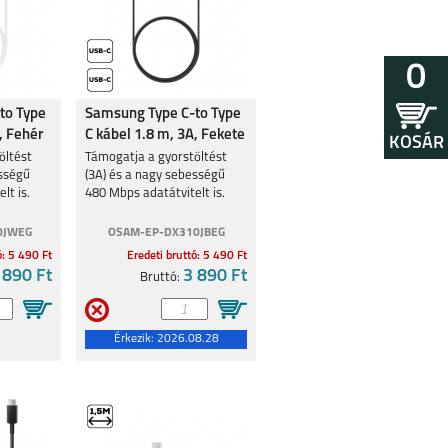
0
to Type
Samsung Type C-to Type
, Fehér
C kábel 1.8 m, 3A, Fekete
KOSÁR
öltést
Támogatja a gyorstöltést
ességű
(3A) és a nagy sebességű
lt is.
480 Mbps adatátvitelt is.
0JWEG
OSAM-EP-DX310JBEG
ó: 5 490 Ft
Eredeti bruttó: 5 490 Ft
 890 Ft
3 890 Ft
Bruttó:
Érkezik:
2026.08.28