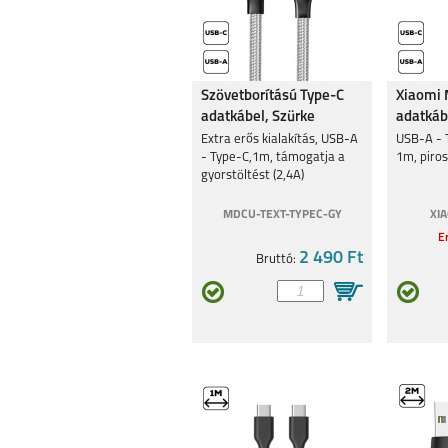
Szövetborítású Type-C
Xiaomi 
adatkábel, Szürke
adatkáb
Extra erős kialakítás, USB-A
USB-A - T
- Type-C,1m, támogatja a
1m, piro
gyorstöltést (2,4A)
MDCU-TEXT-TYPEC-GY
XI
Er
2 490 Ft
Bruttó: