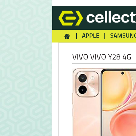
APPLE
SAMSUN
HOMEY
NOKIA
REA
VIVO VIVO Y28 4G