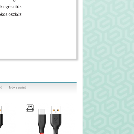
 kiegészítők
okos eszköz
nő
Név szerint