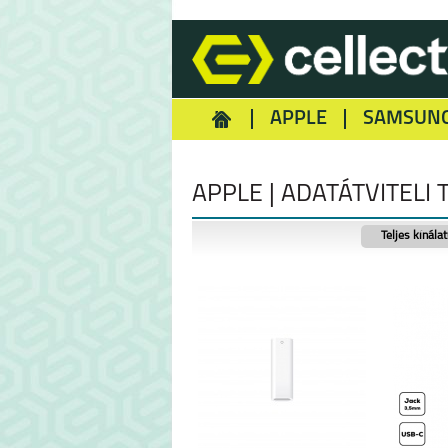
APPLE
SAMSUN
HOMEY
NOKIA
REA
APPLE | ADATÁTVITELI
Teljes kínála