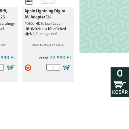
ltő,
Apple Lightning Digital
'25
AV Adapter '24
tés, ahogy
1080p HD felbontásban
altad!
tükrözheted a készüléked
kijelzőjén megjelenő
tartalmat
4ZM
APPLE-MW2P3ZM-A
 990 Ft
22 990 Ft
Bruttó:
0
KOSÁR