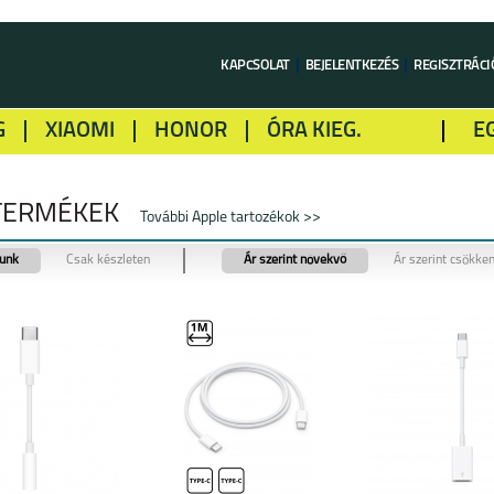
KAPCSOLAT
BEJELENTKEZÉS
REGISZTRÁCI
G
XIAOMI
HONOR
ÓRA KIEG.
E
LME
ALCATEL
GOOGLE
SONY
 TERMÉKEK
További Apple tartozékok >>
tunk
Csak készleten
Ár szerint növekvő
Ár szerint csökke