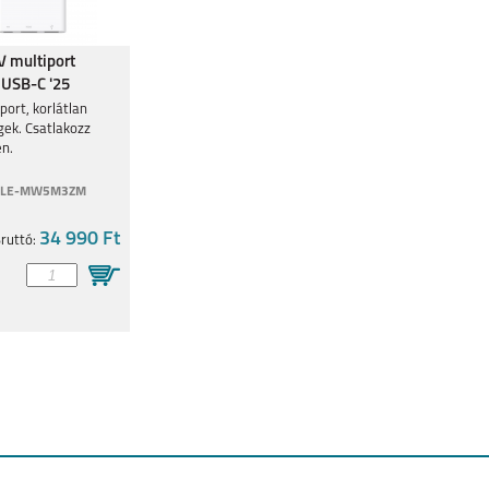
V multiport
 USB-C '25
port, korlátlan
gek. Csatlakozz
n.
PLE-MW5M3ZM
34 990 Ft
ruttó: