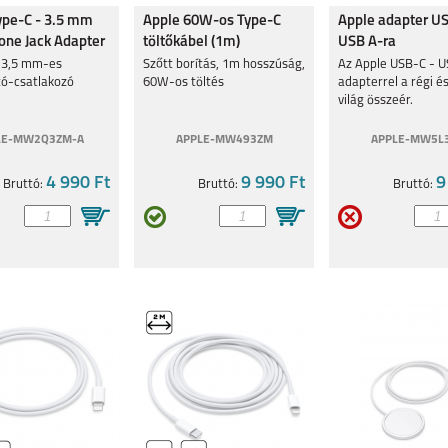
ype-C - 3.5 mm
Apple 60W-os Type-C
Apple adapter US
ne Jack Adapter
töltőkábel (1m)
USB A-ra
 3,5 mm-es
Szőtt borítás, 1m hosszúság,
Az Apple USB-C - 
tó-csatlakozó
60W-os töltés
adapterrel a régi és
világ összeér.
LE-MW2Q3ZM-A
APPLE-MW493ZM
APPLE-MW5L
4 990 Ft
9 990 Ft
9
Bruttó:
Bruttó:
Bruttó: