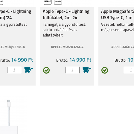
pe-C - Lightning
Apple Type-C - Lightning
Apple MagSafe tö
m) '24
töltőkábel, 2m '24
USB Type-C, 1 m 
a a gyorstöltést
Támogatja a gyorstöltést,
Vezeték nélküli töl
szinkronizálást és az
még sosem tapaszt
adatátvitelt
LE-MUQ93ZM-A
APPLE-MW2R3ZM-A
APPLE-MGD7
14 990 Ft
14 990 Ft
19
ruttó:
Bruttó:
Bruttó: