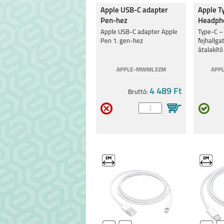
Apple USB-C adapter
Apple T
Pen-hez
Headpho
'24
Apple USB-C adapter Apple
Type-C –
Pen 1. gen-hez
fejhallga
átalakító
APPLE-MWML3ZM
APP
4 489 Ft
Bruttó: