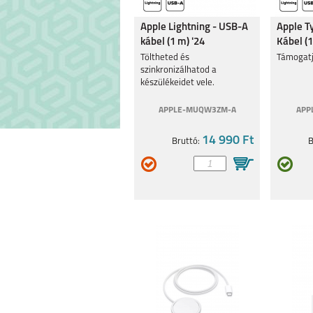
Apple Lightning - USB-A
Apple Ty
kábel (1 m) '24
Kábel (1
Töltheted és
Támogatj
szinkronizálhatod a
készülékeidet vele.
APPLE-MUQW3ZM-A
APP
14 990 Ft
Bruttó:
B