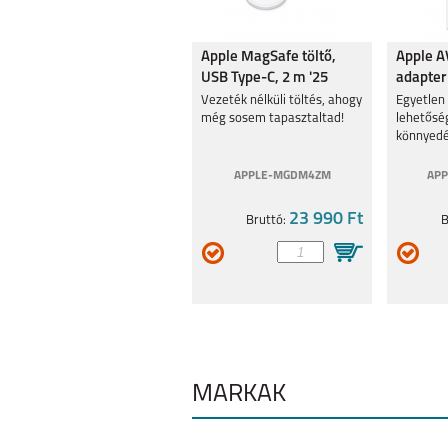
Apple MagSafe töltő,
Apple A
USB Type-C, 2 m '25
adapter
Vezeték nélküli töltés, ahogy
Egyetlen 
még sosem tapasztaltad!
lehetősé
könnyedé
APPLE-MGDM4ZM
AP
23 990 Ft
Bruttó:
B
MÁRKÁK