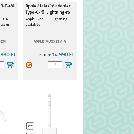
B-C-ról
Apple átalakító adapter
Type-C-ről Lightning-re
USB-A
Apple Type-C – Lightning
 az új
átalakító
3ZM
APPLE-MUQX3ZM-A
 990 Ft
14 990 Ft
Bruttó: