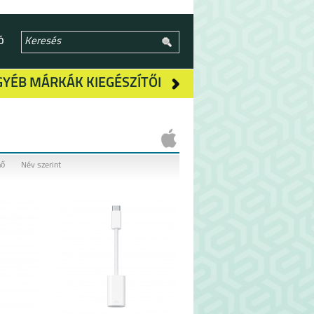
Ó
GYÉB MÁRKÁK KIEGÉSZÍTŐI
nő
Név szerint