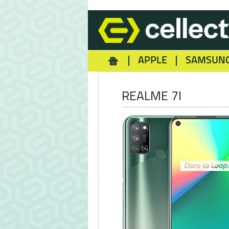
APPLE
SAMSUN
HOMEY
NOKIA
REA
REALME 7I