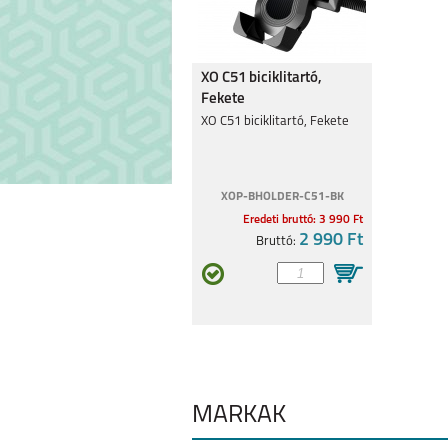
REALME 9 5G
REALME C3
XO C51 biciklitartó,
Fekete
XO C51 biciklitartó, Fekete
XOP-BHOLDER-C51-BK
Eredeti bruttó: 3 990 Ft
8 5G
C21Y
2 990 Ft
Bruttó:
8 PRO
7I
MÁRKÁK