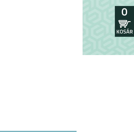
0
KOSÁR