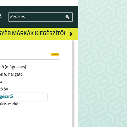
Ó
GYÉB MÁRKÁK KIEGÉSZÍTŐI
rtó (mágneses)
s fülhallgató
ra
tó öv
egészitő
okos eszköz