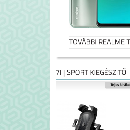
TOVÁBBI REALME 
7I | SPORT KIEGÉSZITŐ
Teljes kínála
NOTE 60
REALME NOTE