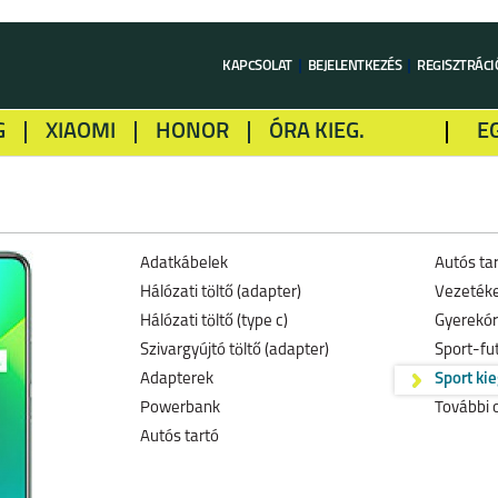
KAPCSOLAT
BEJELENTKEZÉS
REGISZTRÁCI
G
XIAOMI
HONOR
ÓRA KIEG.
E
LME
ALCATEL
GOOGLE
SONY
Adatkábelek
Autós ta
Hálózati töltő (adapter)
Vezetéke
Hálózati töltő (type c)
Gyerekó
Szivargyújtó töltő (adapter)
Sport-fu
Adapterek
Sport ki
Powerbank
További 
Autós tartó