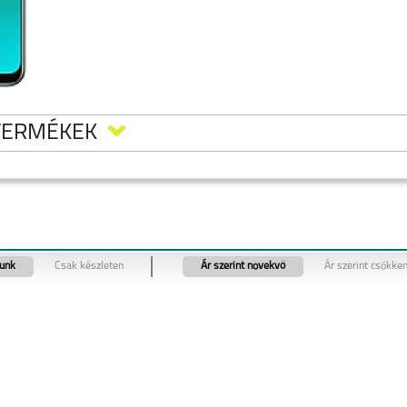
TERMÉKEK
tunk
Csak készleten
Ár szerint növekvő
Ár szerint csökke
 50
REALME 11 5G
REALME 9 PRO 5G
REALME C55