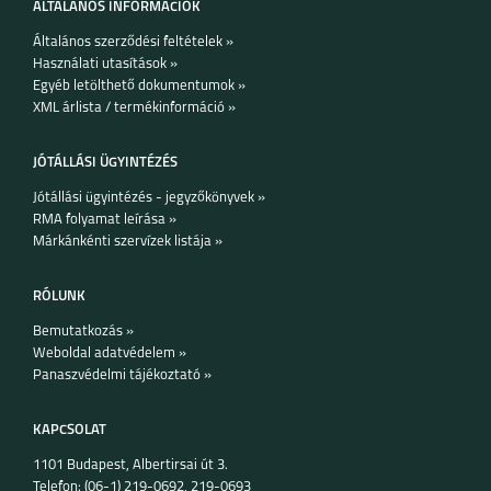
ÁLTALÁNOS INFORMÁCIÓK
Általános szerződési feltételek »
Használati utasítások »
Egyéb letölthető dokumentumok »
IPHONE 16E
IPHONE 16 PRO MAX
IPHONE 16 PLUS
XML árlista / termékinformáció »
JÓTÁLLÁSI ÜGYINTÉZÉS
Jótállási ügyintézés - jegyzőkönyvek »
RMA folyamat leírása »
Márkánkénti szervízek listája »
IPHONE 16 PRO
IPHONE 16
IPHONE 15 PRO MAX
RÓLUNK
Bemutatkozás »
Weboldal adatvédelem »
Panaszvédelmi tájékoztató »
KAPCSOLAT
1101 Budapest, Albertirsai út 3.
IPHONE 15 PLUS
IPHONE 15 PRO
IPHONE 15
Telefon: (06-1) 219-0692, 219-0693