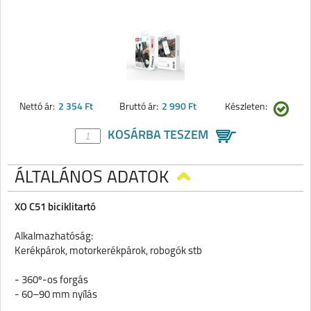
Nettó ár:
2 354 Ft
Bruttó ár:
2 990 Ft
Készleten:
KOSÁRBA TESZEM
ÁLTALÁNOS ADATOK
XO C51 biciklitartó
Alkalmazhatóság:
Kerékpárok, motorkerékpárok, robogók stb
- 360º-os forgás
- 60–90 mm nyílás