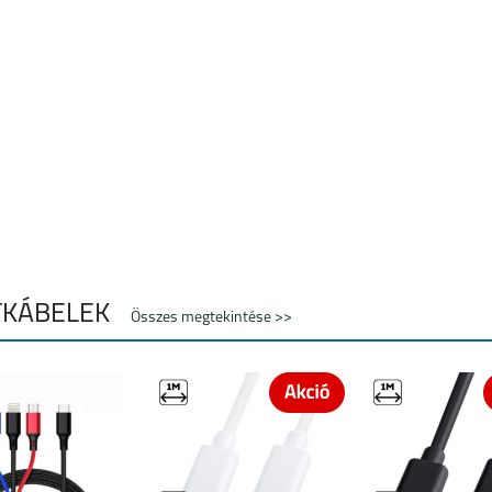
A
HONOR X6
HONOR X7
HONOR 50
ATKÁBELEK
Összes megtekintése >>