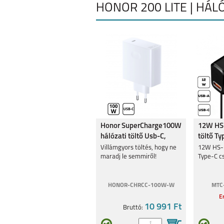
HONOR 200 LITE | HÁLÓ
Honor SuperCharge100W
12W HS-
hálózati töltő Usb-C,
töltő Ty
Fehér
csatlak
Villámgyors töltés, hogy ne
12W HS-H
maradj le semmiről!
Type-C cs
HONOR-CHRCC-100W-W
MTC
Er
10 991 Ft
Bruttó: