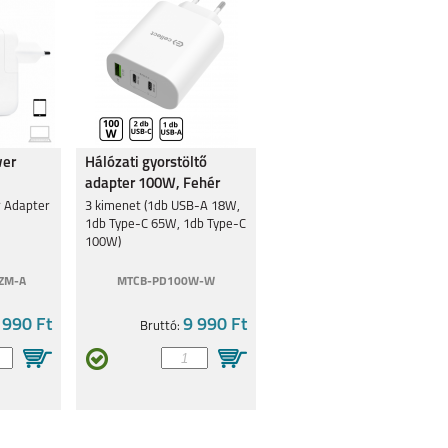
wer
Hálózati gyorstöltő
adapter 100W, Fehér
 Adapter
3 kimenet (1db USB-A 18W,
1db Type-C 65W, 1db Type-C
100W)
ZM-A
MTCB-PD100W-W
 990 Ft
9 990 Ft
Bruttó: