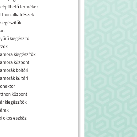
eépíthető termékek
tthon alkatrészek
kiegészítők
fon
yűrű kiegészítő
zzók
amera kiegészítők
kamera központ
amerák beltéri
amerák kültéri
onektor
tthon központ
ár kiegészítők
árak
i okos eszköz