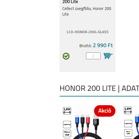
200 Lite
Cellect üvegfólia, Honor 200
Lite
LCD-HONOR-200L-GLASS
HONOR X8A
HONOR X7
2 990 Ft
Bruttó:
HONOR 200 LITE | AD
HONOR PAD X9