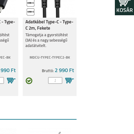
KOSÁR
 - Type-
Adatkábel Type-C - Type-
C 2m, Fekete
öltést
Támogatja a gyorstöltést
ességű
(3A) és a nagy sebességű
adatátvitelt.
PEC-BK
MDCU-TYPEC-TYPEC2-BK
 990 Ft
2 990 Ft
Bruttó: