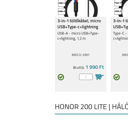
3-in-1 töltőkábel, micro
3-in-1 t
USB+Type-c+lightning
USB+Typ
USB-A - micro USB+Type-
Type-C -
c+lightning, 1,2 m
c+lightni
MDCU-3IN1
MDC
1 990 Ft
Bruttó:
HONOR 200 LITE | HÁL