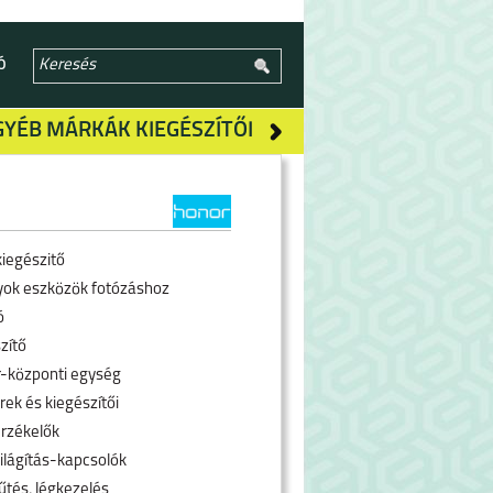
Ó
GYÉB MÁRKÁK KIEGÉSZÍTŐI
kiegészitő
yok eszközök fotózáshoz
ó
zítő
-központi egység
rek és kiegészítői
rzékelők
ilágítás-kapcsolók
űtés, légkezelés