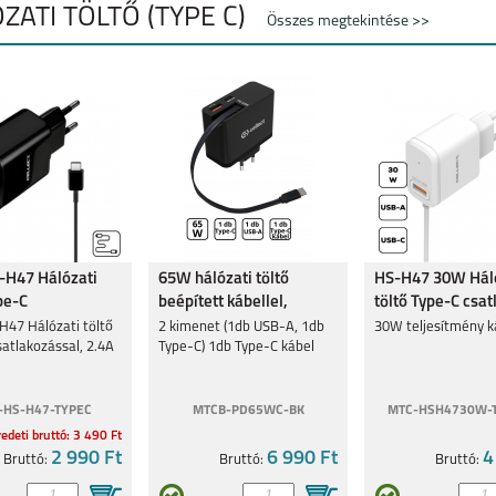
ZATI TÖLTŐ (TYPE C)
Összes megtekintése >>
H47 Hálózati
65W hálózati töltő
HS-H47 30W Hál
pe-C
beépített kábellel,
töltő Type-C csatl
ozó,2.4A
Fekete
Fehér
47 Hálózati töltő
2 kimenet (1db USB-A, 1db
30W teljesítmény k
atlakozással, 2.4A
Type-C) 1db Type-C kábel
-HS-H47-TYPEC
MTCB-PD65WC-BK
MTC-HSH4730W-
edeti bruttó: 3 490 Ft
2 990 Ft
6 990 Ft
4
Bruttó:
Bruttó:
Bruttó: