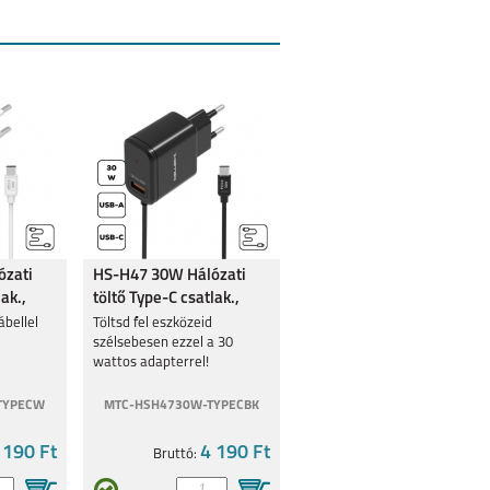
ózati
HS-H47 30W Hálózati
ak.,
töltő Type-C csatlak.,
Fekete
ábellel
Töltsd fel eszközeid
szélsebesen ezzel a 30
wattos adapterrel!
TYPECW
MTC-HSH4730W-TYPECBK
 190 Ft
4 190 Ft
Bruttó: