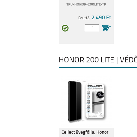
TPU-HONOR-200LITE-TP
2 490 Ft
Bruttó:
HONOR MAGIC 7 LITE
HONOR X8
HONOR 200 LITE | VÉD
HONOR 200 PRO
HONOR 200 L
HONOR 90 5G
HONOR 90 LIT
Cellect üvegfólia, Honor