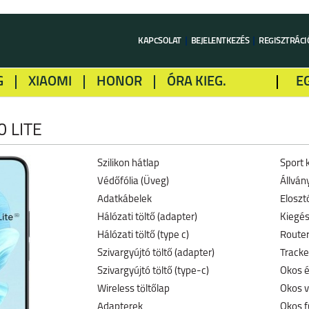
KAPCSOLAT
BEJELENTKEZÉS
REGISZTRÁCI
G
XIAOMI
HONOR
ÓRA KIEG.
E
LME
ALCATEL
GOOGLE
SONY
 LITE
Szilikon hátlap
Sport 
Védőfólia (Üveg)
Állván
Adatkábelek
Eloszt
Hálózati töltő (adapter)
Kiegés
Hálózati töltő (type c)
Router
Szivargyújtó töltő (adapter)
Tracke
Szivargyújtó töltő (type-c)
Okos é
Wireless töltőlap
Okos v
Adapterek
Okos f