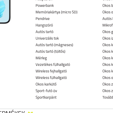
Powerbank
Okos b
Memóriakártya (micro SD)
Okos o
Pendrive
Autós 
Hangszóró
Mikro
Autós tartó
Okos g
Univerzális tok
Okos i
Autós tartó (mágneses)
Okos k
Autós tartó (töltős)
Okos 
Mérleg
Okos k
Vezetékes fülhallgató
Okos k
Wireless fejhallgató
Okos k
Wireless fülhallgató
Okos o
Okos karkötő
Okos z
Sport-futó öv
Okos z
Sportkarpánt
Tovább