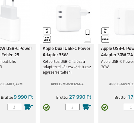
20W USB-C Power
Apple Dual USB-C Power
Apple USB-C Po
 Fehér '25
Adapter 35W
Adapter 30W '24
mpatibilis
Kétportos USB‑C hálózati
Apple USB-C Power
tő
adapterrel két eszközt tudsz
30W
egyszerre tölteni
PLE-MD3J4ZM
APPLE-MW2K3ZM-A
APPLE-MW2G3
9 990 Ft
27 990 Ft
17
Bruttó:
Bruttó:
Bruttó: