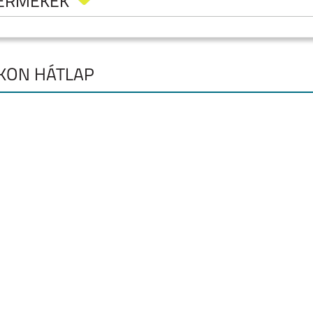
TERMÉKEK
LIKON HÁTLAP
PRO
HONOR 600 LITE
MAGIC 8 PRO
MAGIC 8 LITE 5G
0
HONOR 400 LITE
HONOR X8B
HONOR MAGIC 7 PRO