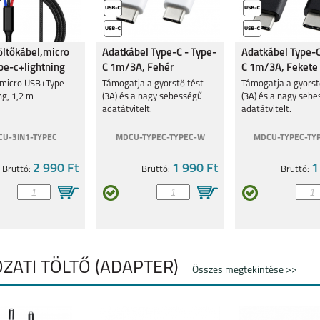
öltőkábel,micro
Adatkábel Type-C - Type-
Adatkábel Type-C
e-c+lightning
C 1m/3A, Fehér
C 1m/3A, Fekete
 micro USB+Type-
Támogatja a gyorstöltést
Támogatja a gyorst
ng, 1,2 m
(3A) és a nagy sebességű
(3A) és a nagy seb
adatátvitelt.
adatátvitelt.
U-3IN1-TYPEC
MDCU-TYPEC-TYPEC-W
MDCU-TYPEC-TY
2 990 Ft
1 990 Ft
1
Bruttó:
Bruttó:
Bruttó:
ÓZATI TÖLTŐ (ADAPTER)
Összes megtekintése >>