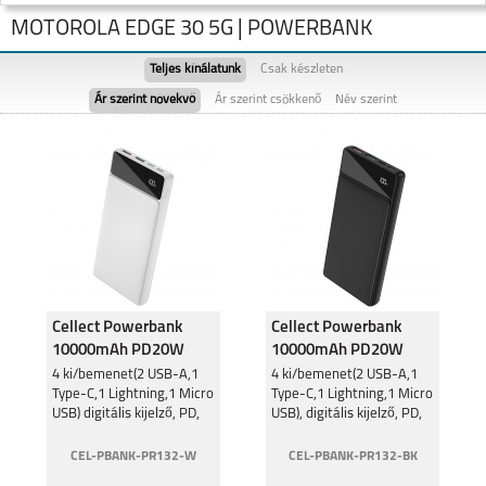
MOTOROLA EDGE 30 5G | POWERBANK
Teljes kínálatunk
Csak készleten
Ár szerint növekvő
Ár szerint csökkenő
Név szerint
MOTOROLA EDGE 50
MOTO G05
FUSION 5G
Cellect Powerbank
Cellect Powerbank
10000mAh PD20W
10000mAh PD20W
Fehér PR132
Fekete PR132
MOTOROLA MOTO
4 ki/bemenet(2 USB-A,1
MOTOROLA MOTO
4 ki/bemenet(2 USB-A,1
G35 5G
G24
Type-C,1 Lightning,1 Micro
Type-C,1 Lightning,1 Micro
10000mAh
10000mAh
USB) digitális kijelző, PD,
USB), digitális kijelző, PD,
fehér
fekete
CEL-PBANK-PR132-W
CEL-PBANK-PR132-BK