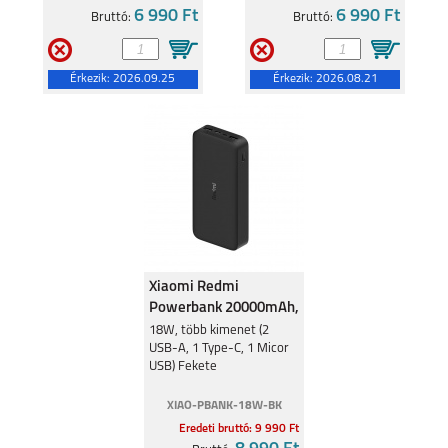
6 990 Ft
6 990 Ft
Bruttó:
Bruttó:
MOTOROLA EDGE 40
MOTOROLA MOTO
G34 5G
Érkezik:
2026.09.25
Érkezik:
2026.08.21
MOTOROLA G84 5G
MOTOROLA G54 5G
Xiaomi Redmi
Powerbank 20000mAh,
18W, Fekete
18W, több kimenet (2
USB-A, 1 Type-C, 1 Micor
USB) Fekete
MOTOROLA MOTO
MOTOROLA MOTO
G53 5G
E13
XIAO-PBANK-18W-BK
Eredeti bruttó: 9 990 Ft