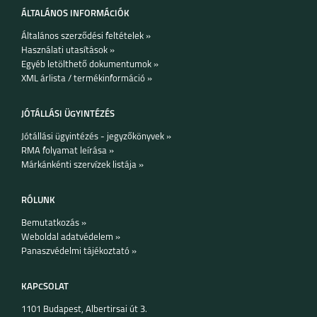
ÁLTALÁNOS INFORMÁCIÓK
Általános szerződési feltételek »
Használati utasítások »
Egyéb letölthető dokumentumok »
XML árlista / termékinformáció »
JÓTÁLLÁSI ÜGYINTÉZÉS
Jótállási ügyintézés - jegyzőkönyvek »
RMA folyamat leírása »
Márkánkénti szervízek listája »
RÓLUNK
Bemutatkozás »
Weboldal adatvédelem »
Panaszvédelmi tájékoztató »
KAPCSOLAT
1101 Budapest, Albertirsai út 3.