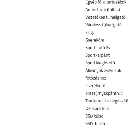
Egyéb fólia tartozékok
Autós tartó (töltős)
Vezetékes fülhallgató
Wireless fülhallgató
kieg.
Gyerekóra
Sport-futó öv
Sportkarpánt
Sport kiegészitő
Állványok eszközök
fotózáshoz
Cserélhető
óraszíj/nyakpánt/öv
Trackerek és kiegészítői
Okosóra fólia
SSD külső
SSD-belső