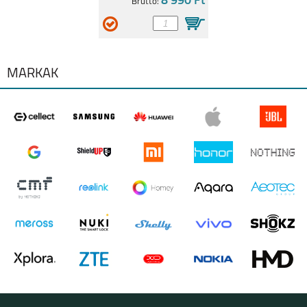
8 990 Ft
Bruttó:
MOTOROLA EDGE 30
MOTO G62 5G
5G
MÁRKÁK
MOTO E20
MOTO G31
G60S