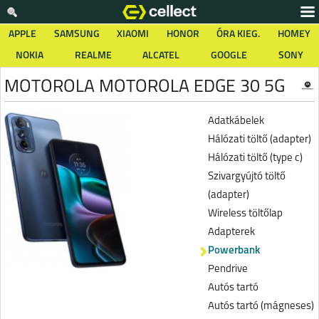
APPLE
SAMSUNG
XIAOMI
HONOR
ÓRA KIEG.
HOMEY
NOKIA
REALME
ALCATEL
GOOGLE
SONY
MOTOROLA MOTOROLA EDGE 30 5G
Adatkábelek
Hálózati töltő (adapter)
Hálózati töltő (type c)
Szivargyújtó töltő
(adapter)
Wireless töltőlap
Adapterek
Powerbank
Pendrive
Autós tartó
Autós tartó (mágneses)