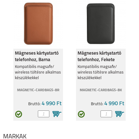
MOTOROLA EDGE 50
MOTO G05
FUSION 5G
Mágneses kártyatartó
Mágneses kártyatartó
telefonhoz, Barna
telefonhoz, Fekete
MOTOROLA MOTO
Kompatibilis magsafe/
MOTOROLA MOTO
Kompatibilis magsafe/
G35 5G
G24
wireless töltésre alkalmas
wireless töltésre alkalmas
készülékekkel
készülékekkel
MAGNETIC-CARDBAGS-BR
MAGNETIC-CARDBAGS-BK
4 990 Ft
4 990 Ft
Bruttó:
Bruttó:
MOTOROLA EDGE 40
MOTOROLA MOTO
G34 5G
MÁRKÁK