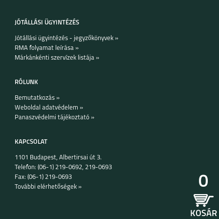
JÓTÁLLÁSI ÜGYINTÉZÉS
Jótállási ügyintézés - jegyzőkönyvek »
RMA folyamat leírása »
MOTO E20
MOTO G31
Márkánkénti szervízek listája »
RÓLUNK
Bemutatkozás »
Weboldal adatvédelem »
Panaszvédelmi tájékoztató »
G60S
KAPCSOLAT
1101 Budapest, Albertirsai út 3.
Telefon: (06-1) 219-0692, 219-0693
0
Fax: (06-1) 219-0693
További elérhetőségek »
KOSÁR