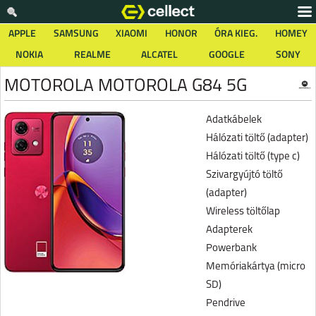
APPLE
SAMSUNG
XIAOMI
HONOR
ÓRA KIEG.
HOMEY
NOKIA
REALME
ALCATEL
GOOGLE
SONY
MOTOROLA MOTOROLA G84 5G
Adatkábelek
Hálózati töltő (adapter)
Hálózati töltő (type c)
Szivargyújtó töltő
(adapter)
Wireless töltőlap
Adapterek
Powerbank
Memóriakártya (micro
SD)
Pendrive