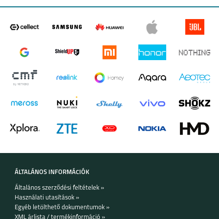
MOTOROLA G84 5G
MOTOROLA G54 5G
MOTOROLA MOTO
MOTOROLA MOTO
G53 5G
E13
ÁLTALÁNOS INFORMÁCIÓK
Általános szerződési feltételek »
MOTOROLA EDGE 30
MOTO G62 5G
Használati utasítások »
5G
Egyéb letölthető dokumentumok »
XML árlista / termékinformáció »