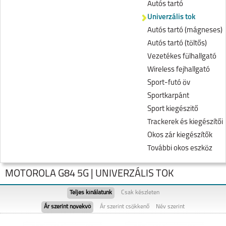
Autós tartó
Univerzális tok
Autós tartó (mágneses)
Autós tartó (töltős)
Vezetékes fülhallgató
Wireless fejhallgató
Sport-futó öv
Sportkarpánt
Sport kiegészitő
Trackerek és kiegészítői
Okos zár kiegészítők
További okos eszköz
MOTOROLA G84 5G | UNIVERZÁLIS TOK
Teljes kínálatunk
Csak készleten
Ár szerint növekvő
Ár szerint csökkenő
Név szerint