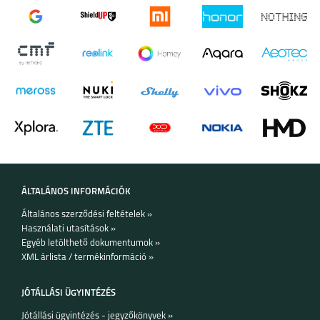
MOTOROLA MOTO
MOTOROLA MOTO
G53 5G
E13
ÁLTALÁNOS INFORMÁCIÓK
MOTOROLA EDGE 30
MOTO G62 5G
Általános szerződési feltételek »
5G
Használati utasítások »
Egyéb letölthető dokumentumok »
XML árlista / termékinformáció »
JÓTÁLLÁSI ÜGYINTÉZÉS
Jótállási ügyintézés - jegyzőkönyvek »