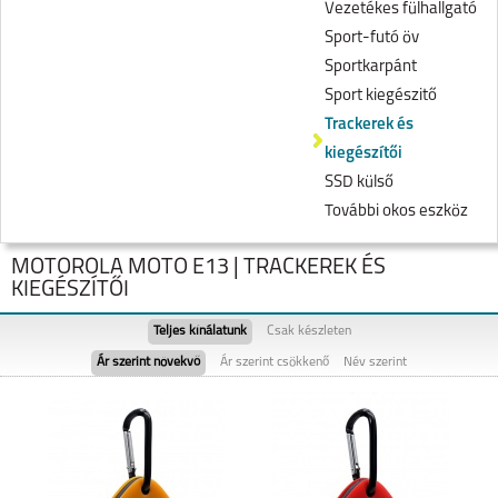
Vezetékes fülhallgató
Sport-futó öv
Sportkarpánt
Sport kiegészitő
Trackerek és
kiegészítői
SSD külső
További okos eszköz
MOTOROLA MOTO E13 | TRACKEREK ÉS
KIEGÉSZÍTŐI
Teljes kínálatunk
Csak készleten
Ár szerint növekvő
Ár szerint csökkenő
Név szerint
MOTOROLA EDGE 50
MOTO G05
FUSION 5G