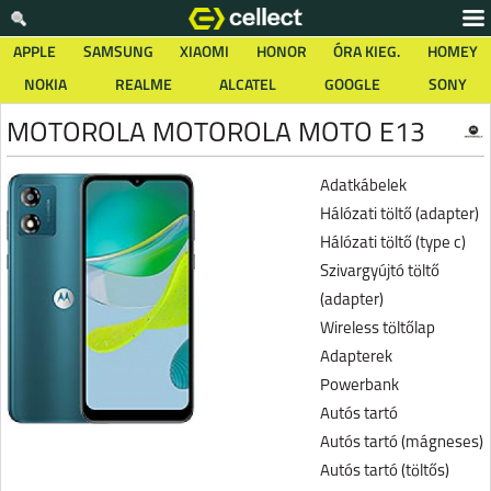
APPLE
SAMSUNG
XIAOMI
HONOR
ÓRA KIEG.
HOMEY
NOKIA
REALME
ALCATEL
GOOGLE
SONY
MOTOROLA MOTOROLA MOTO E13
Adatkábelek
Hálózati töltő (adapter)
Hálózati töltő (type c)
Szivargyújtó töltő
(adapter)
Wireless töltőlap
Adapterek
Powerbank
Autós tartó
Autós tartó (mágneses)
Autós tartó (töltős)