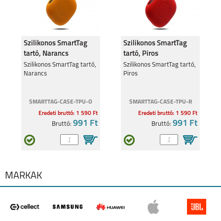
Szilikonos SmartTag
Szilikonos SmartTag
tartó, Narancs
tartó, Piros
MOTOROLA MOTO
MOTOROLA MOTO
G35 5G
G24
Szilikonos SmartTag tartó,
Szilikonos SmartTag tartó,
Narancs
Piros
SMARTTAG-CASE-TPU-O
SMARTTAG-CASE-TPU-R
Eredeti bruttó: 1 590 Ft
Eredeti bruttó: 1 590 Ft
991 Ft
991 Ft
Bruttó:
Bruttó:
MOTOROLA EDGE 40
MOTOROLA MOTO
G34 5G
MÁRKÁK
MOTOROLA G84 5G
MOTOROLA G54 5G